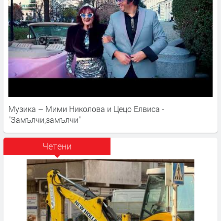
Музика – Мими Николова и Цецо Елвиса -
"Замълчи,замълчи"
Четени