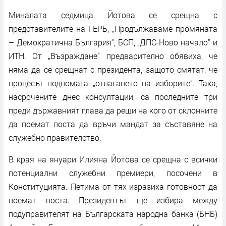
Миналата седмица Йотова се срещна с
представителите на ГЕРБ, „Продължаваме промяната
– Демократична България“, БСП, „ДПС-Ново начало“ и
ИТН. От „Възраждане“ предварително обявиха, че
няма да се срещнат с президента, защото смятат, че
процесът подпомага „отлагането на изборите“. Така,
насрочените днес консултации, са последните три
преди държавният глава да реши на кого от склонните
да поемат поста да връчи мандат за съставяне на
служебно правителство.
В края на януари Илияна Йотова се срещна с всички
потенциални служебни премиери, посочени в
Конституцията. Петима от тях изразиха готовност да
поемат поста. Президентът ще избира между
подуправителят на Българската народна банка (БНБ)