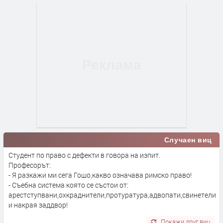
Случаен виц
Студент по право с дефекти в говора на изпит.
Професорът:
- Я разкажи ми сега Гошо,какво означава римско право!
- Съебна система която се състои от:
арестступвани,охкраднители,протуратура,адвопати,свинетели
и накрая заддвор!
Покажи друг виц