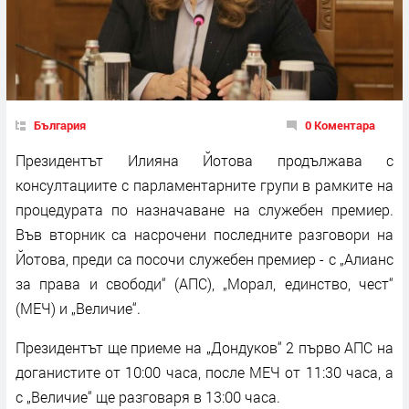
България
0 Коментара
Президентът Илияна Йотова продължава с
консултациите с парламентарните групи в рамките на
процедурата по назначаване на служебен премиер.
Във вторник са насрочени последните разговори на
Йотова, преди са посочи служебен премиер - с „Алианс
за права и свободи“ (АПС), „Морал, единство, чест“
(МЕЧ) и „Величие“.
Президентът ще приеме на „Дондуков“ 2 първо АПС на
доганистите от 10:00 часа, после МЕЧ от 11:30 часа, а
с „Величие“ ще разговаря в 13:00 часа.