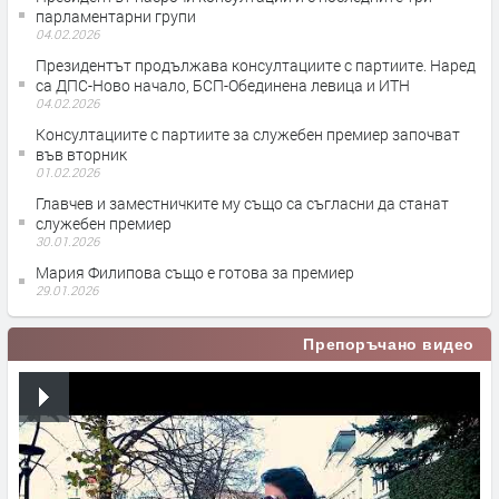
парламентарни групи
04.02.2026
Президентът продължава консултациите с партиите. Наред
са ДПС-Ново начало, БСП-Обединена левица и ИТН
04.02.2026
Консултациите с партиите за служебен премиер започват
във вторник
01.02.2026
Главчев и заместничките му също са съгласни да станат
служебен премиер
30.01.2026
Мария Филипова също е готова за премиер
29.01.2026
Препоръчано видео