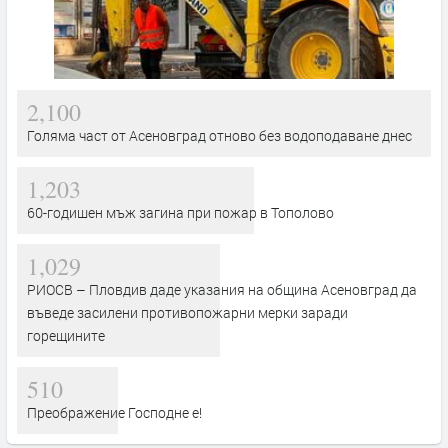
2,100
Голяма част от Асеновград отново без водоподаване днес
1,203
60-годишен мъж загина при пожар в Тополово
1,029
РИОСВ – Пловдив даде указания на община Асеновград да
въведе засилени противопожарни мерки заради
горещините
510
Преображение Господне е!