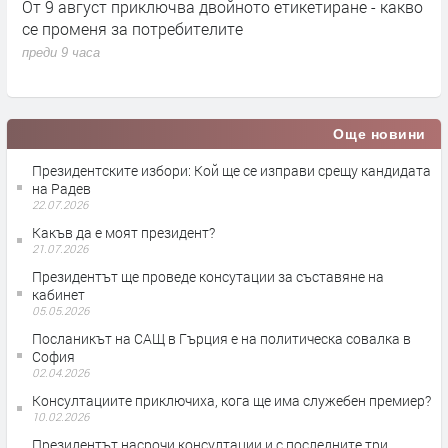
кт
От 9 август приключва двойното етикетиране - какво
М
се променя за потребителите
к
преди 9 часа
п
Още новини
Президентските избори: Кой ще се изправи срещу кандидата
на Радев
22.07.2026
Какъв да е моят президент?
21.07.2026
Президентът ще проведе консутации за съставяне на
кабинет
05.05.2026
Посланикът на САЩ в Гърция е на политическа совалка в
София
02.04.2026
Консултациите приключиха, кога ще има служебен премиер?
10.02.2026
Президентът насрочи консултации и с последните три