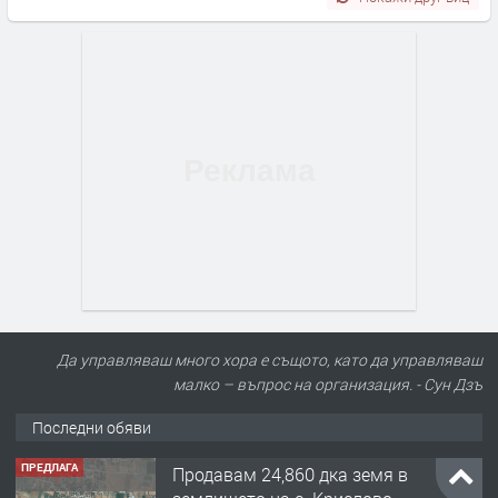
Да управляваш много хора е същото, като да управляваш
малко – въпрос на организация. - Сун Дзъ
Последни обяви
ПРЕДЛАГА
Продавам 24,860 дка земя в