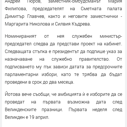
Андрей Гюров, заместник-омбудсманът Мария
Филипова, председателят на Сметната палата
Димитър Главчев, както и неговите заместнички -
Маргарита Николова и Силвия Къдрева.
Номинираният от нея служебен министър-
председател следва да представи проект на кабинет.
Следващата стъпка е президентът да подпише указ за
назначаване на служебно правителство. От
подписването му пък зависи датата за предсрочните
парламентарни избори, като те трябва да бъдат
проведени в срок до два месеца.
Йотова вече съобщи, че амбицията ѝ е изборите да се
проведат на първата възможна дата след
Великденските празници. Първата неделя след
Великден е 19 април.