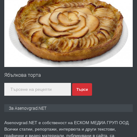
преди 10 месеца
ПРЕДЛАГА
Професионална броячна машина -
със сертификат от ЕЦБ
преди 1 година
ПРЕДЛАГА
Професионална зеленчукорезачка
за заведения и дома
Ябълкова торта
Търси
преди 1 година
ПРЕДЛАГА
Дава под наем Асеновград
За Asenovgrad.NET
Asenovgrad.NET е собственост на ЕСКОМ МЕДИА ГРУП ООД.
Всички статии, репортажи, интервюта и други текстови,
преди 2 години
графични и видео материали, публикувани в сайта, са