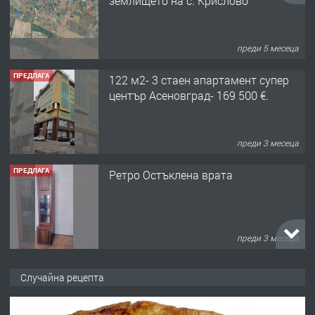
землището на с. Крислово
преди 5 месеца
ПРЕДЛАГА
122 м2- 3 стаен апартамент супер
център Асеновград- 169 500 €.
преди 3 месеца
ПРЕДЛАГА
Ретро Остъклена врата
преди 3 месеца
ПРЕДЛАГА
🌟HYUNDAI i10 - 2024 | Само 55 лв./
Случайна рецепта
ден от DL RENT🌟