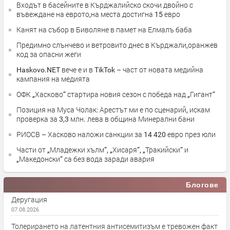
Входът в басейните в Кърджалийско скочи двойно с
въвеждане на еврото,на места достигна 15 евро
Канят на събор в Биволяне в памет на Елмалъ баба
Предимно слънчево и ветровито днес в Кърджали,оранжев
код за опасни жеги
Haskovo.NET вече е и в TikTok – част от новата медийна
кампания на медията
ОФК „Хасково“ стартира новия сезон с победа над „Гигант“
Позиция на Муса Чолак: Арестът ми е по сценарий, искам
проверка за 3,3 млн. лева в община Минерални бани
РИОСВ – Хасково наложи санкции за 14 420 евро през юли
Части от „Младежки хълм“, „Хисаря“, „Тракийски“ и
„Македонски“ са без вода заради авария
Блогове
Деругация
07.08.2026
Толерирането на латентния антисемитизъм е тревожен факт