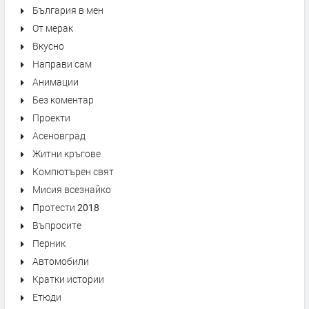
България в мен
От мерак
Вкусно
Направи сам
Анимации
Без коментар
Проекти
Асеновград
Житни кръгове
Компютърен свят
Мисия всезнайко
Протести 2018
Въпросите
Перник
Автомобили
Кратки истории
Етюди