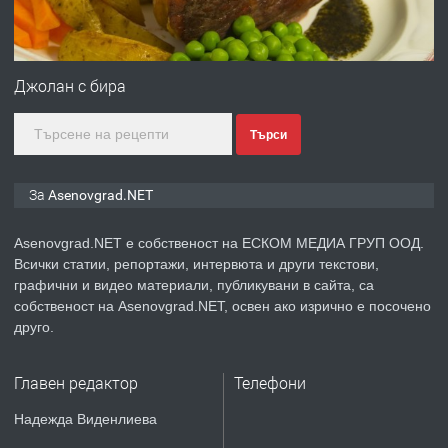
преди 1 година
ПРЕДЛАГА
Професионална зеленчукорезачка
за заведения и дома
Джолан с бира
Търси
преди 1 година
ПРЕДЛАГА
Дава под наем Асеновград
За Asenovgrad.NET
Asenovgrad.NET е собственост на ЕСКОМ МЕДИА ГРУП ООД.
Всички статии, репортажи, интервюта и други текстови,
преди 2 години
графични и видео материали, публикувани в сайта, са
собственост на Asenovgrad.NET, освен ако изрично е посочено
ПРЕДЛАГА
Давам индивидуалани уроци по
друго.
Немски език
Главен редактор
Телефони
преди 2 години
Надежда Виденлиева
ПРЕДЛАГА