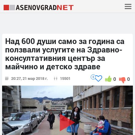
Над 600 души само за година са
ползвали услугите на Здравно-
консултативния център за
майчино и детско здраве
0
20:27, 21 мар 2018 г.
15501
0
0