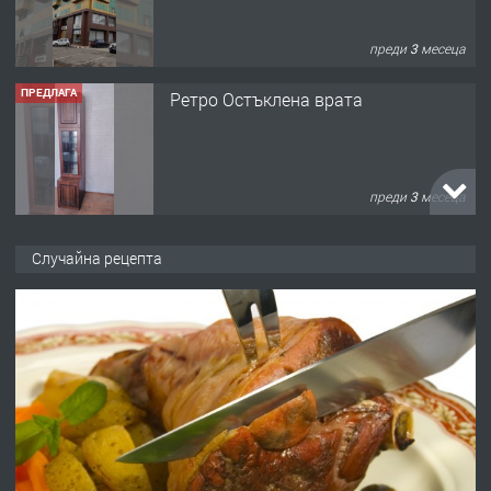
преди 3 месеца
ПРЕДЛАГА
Ретро Остъклена врата
преди 3 месеца
ПРЕДЛАГА
🌟HYUNDAI i10 - 2024 | Само 55 лв./
Случайна рецепта
ден от DL RENT🌟
преди 10 месеца
ПРЕДЛАГА
Професионална броячна машина -
със сертификат от ЕЦБ