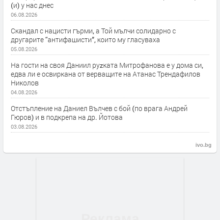
(и) у нас днес
06.08.2026
Скандал с нацисти гърми, а Той мълчи солидарно с
другарите “антифашисти”, които му гласуваха
05.08.2026
На гости на своя Даниил руzката Митрофанова е у дома си,
едва ли е освиркана от верващите на Атанас Трендафилов
Николов
04.08.2026
Отстъпление на Даниел Вълчев с бой (по врага Андрей
Гюров) и в подкрепа на др. Йотова
03.08.2026
ivo.bg