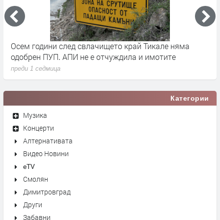
че
Осем години след свлачището край Тикале няма
Т
одобрен ПУП. АПИ не е отчуждила и имотите
с
преди 1 седмица
п
Категории
Музика
Концерти
Алтернативата
Видео Новини
eTV
Смолян
Димитровград
Други
Забавни