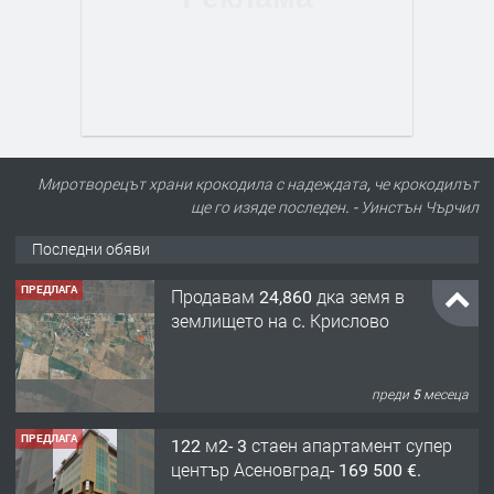
Миротворецът храни крокодила с надеждата, че крокодилът
ще го изяде последен. - Уинстън Чърчил
Последни обяви
ПРЕДЛАГА
Продавам 24,860 дка земя в
землището на с. Крислово
преди 5 месеца
ПРЕДЛАГА
122 м2- 3 стаен апартамент супер
център Асеновград- 169 500 €.