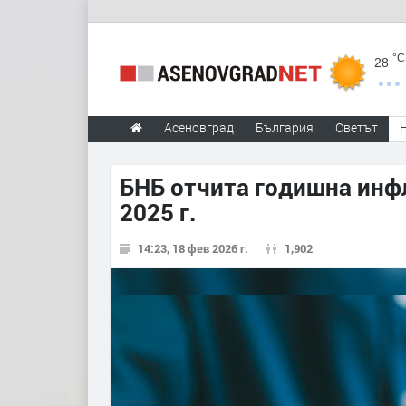
°C
28
Асеновград
България
Светът
БНБ отчита годишна инфл
2025 г.
14:23, 18 фев 2026 г.
1,902