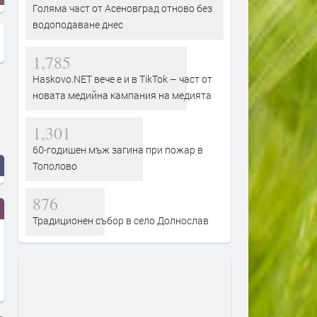
Голяма част от Асеновград отново без
водоподаване днес
1,785
Haskovo.NET вече е и в TikTok – част от
новата медийна кампания на медията
1,301
60-годишен мъж загина при пожар в
Тополово
876
Традиционен събор в село Долнослав