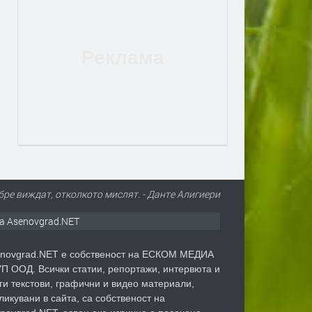
бре виждат, отколкото мислят. - Данте Алигиери
а Asenovgrad.NET
novgrad.NET е собственост на ЕСКОМ МЕДИА
П ООД. Всички статии, репортажи, интервюта и
ги текстови, графични и видео материали,
ликувани в сайта, са собственост на