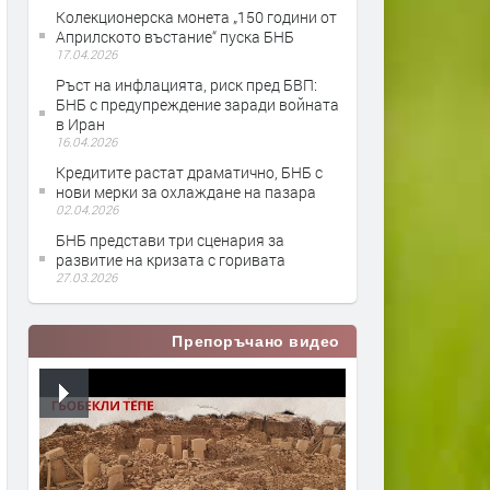
Колекционерска монета „150 години от
Априлското въстание“ пуска БНБ
17.04.2026
Ръст на инфлацията, риск пред БВП:
БНБ с предупреждение заради войната
в Иран
16.04.2026
Кредитите растат драматично, БНБ с
нови мерки за охлаждане на пазара
02.04.2026
БНБ представи три сценария за
развитие на кризата с горивата
27.03.2026
Препоръчано видео