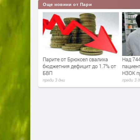
Още новини от Пари
мени стигнаха и
Парите от Брюксел свалиха
Над 744
бюджетния дефицит до 1.7% от
пациент
БВП
НЗОК пр
преди 3 дни
преди 3 