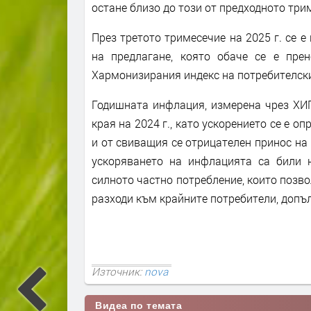
остане близo до този от предходното три
През третото тримесечие на 2025 г. се 
на предлагане, която обаче се е пре
Хармонизирания индекс на потребителски
Годишната инфлация, измерена чрез ХИП
края на 2024 г., като ускорението се е оп
и от свиващия се отрицателен принос на
ускоряването на инфлацията са били 
силното частно потребление, които позв
разходи към крайните потребители, допъ
Източник:
nova
Видеа по темата