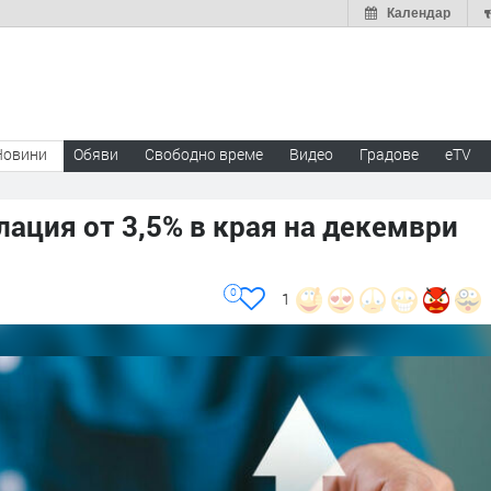
Календар
Новини
Обяви
Свободно време
Видео
Градове
eTV
ация от 3,5% в края на декември
0
1