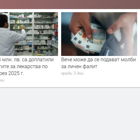
 млн. лв. са доплатили
Вече може да се подават молби
ите за лекарства по
за личен фалит
ез 2025 г.
преди 3 дни
дни