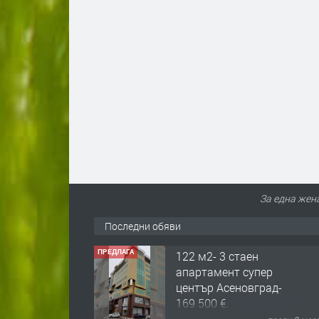
За една жен
Последни обяви
ПРЕДЛАГА
122 м2- 3 стаен
апартамент супер
център Асеновград-
169 500 €.