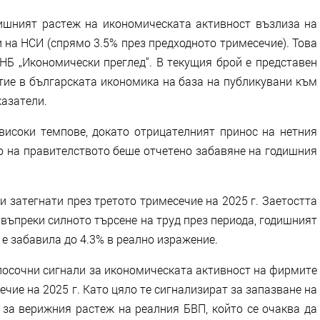
дишният растеж на икономическата активност възлиза на
 на НСИ (спрямо 3.5% през предходното тримесечие). Това
НБ „Икономически преглед“. В текущия брой е представен
тие в българската икономика на база на публикувани към
казатели.
високи темпове, докато отрицателният принос на нетния
то на правителството беше отчетено забавяне на годишния
и затегнати през третото тримесечие на 2025 г. Заетостта
о въпреки силното търсене на труд през периода, годишният
 е забавила до 4.3% в реално изражение.
посочни сигнали за икономическата активност на фирмите
чие на 2025 г. Като цяло те сигнализират за запазване на
 за верижния растеж на реалния БВП, който се очаква да