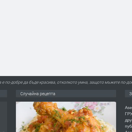
а е по-добре да бъде красива, отколкото умна, защото мъжете по-до
Случайна рецепта
З
Ase
ГРУ
дру
пуб