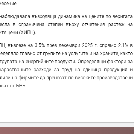
месечие.
е наблюдавала възходяща динамика на цените по веригата
несла в ограничена степен върху отчетения растеж на
те цени (ХИПЦ).
Ц, възлезе на 3.5% през декември 2025 г. спрямо 2.1% в
ределяло главно от групите на услугите и на храните, както
 групата на енергийните продукти. Определящи фактори за
нарастващите разходи за труд на единица продукция и
олили на фирмите да пренесат по-високите производствени
лват от БНБ.