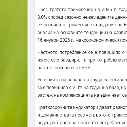
През третото тримесечие на 2025 г. го
3.0% според сезонно неизгладените данни
се посочва в тримесечното издание на Б
анализ на основните тенденции на разви
16 януари 2026 г. макроикономически по
Частното потребление се е повишило с 
износ се е разширил, а при потребление
растеж, посочват от БНБ.
Условията на пазара на труда са останал
се е повишила с 2.3% на годишна база, н
растеж на компенсацията на един нает се
Краткосрочните индикатори дават разно
и домакинствата през четвъртото тримесе
водещата роля на частното потребление