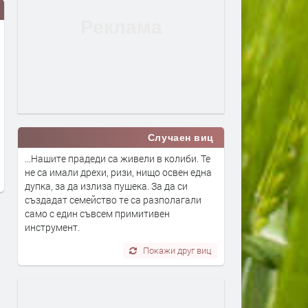
Дигитално евро: портмонето ще
Цената на дизела е скочи
Случаен виц
е вече в нашия смартфон
над 17% за месец. И
...Нашите прадеди са живели в колиби. Те
продължава да расте
преди 4 дни
не са имали дрехи, ризи, нищо освен една
преди 4 дни
дупка, за да излиза пушека. За да си
създадат семейство те са разполагали
само с един съвсем примитивен
инструмент.
Покажи друг виц