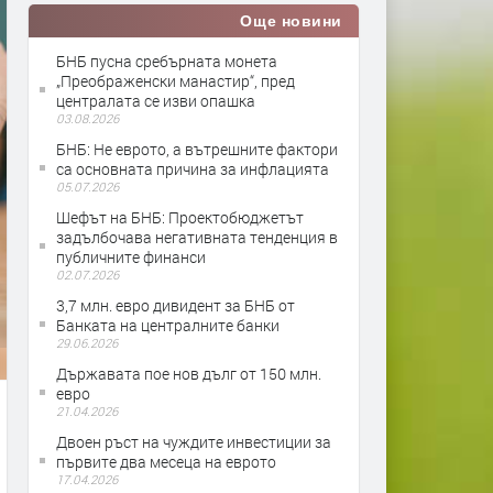
Още новини
БНБ пусна сребърната монета
„Преображенски манастир“, пред
централата се изви опашка
03.08.2026
БНБ: Не еврото, а вътрешните фактори
са основната причина за инфлацията
05.07.2026
Шефът на БНБ: Проектобюджетът
задълбочава негативната тенденция в
публичните финанси
02.07.2026
3,7 млн. евро дивидент за БНБ от
Банката на централните банки
29.06.2026
Държавата пое нов дълг от 150 млн.
евро
21.04.2026
Двоен ръст на чуждите инвестиции за
първите два месеца на еврото
17.04.2026