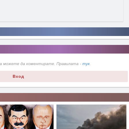
да можете да коментирате. Правилата -
тук
.
Вход