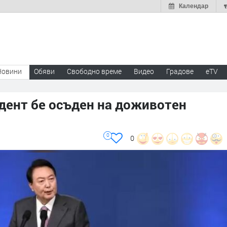
Календар
Новини
Обяви
Свободно време
Видео
Градове
eTV
дент бе осъден на доживотен
0
0