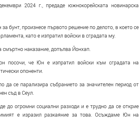
декември 2024 г., предаде южнокорейската новинарска
 за бунт, произнесе първото решение по делото, в което се
рламента, като е изпратил войски в сградата му.
 смъртно наказание, допълва Йонхап.
он посочи, че Юн е изпратил войски към сградата на
итически опоненти.
ло да се парализира събранието за значителен период от
ен съд в Сеул.
де до огромни социални разходи и е трудно да се открие
димият е изразил разкаяние за това. Осъждаме Юн на