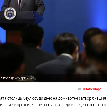
ие през декември 2024
0 Коментара
ата столица Сеул осъди днес на доживотен затвор бившия
инение в организиране на бунт заради въведеното от него