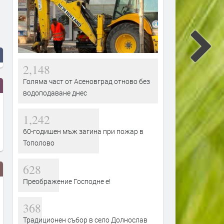
2,148
Голяма част от Асеновград отново без
водоподаване днес
1,242
60-годишен мъж загина при пожар в
Тополово
628
Преображение Господне е!
368
Традиционен събор в село Долнослав