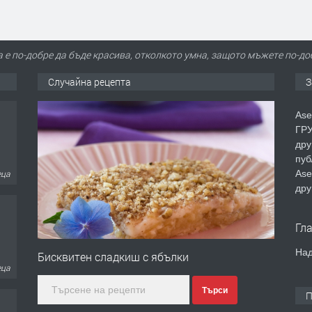
а е по-добре да бъде красива, отколкото умна, защото мъжете по-до
Случайна рецепта
З
Ase
ГРУ
дру
еца
пуб
Ase
дру
Гл
еца
Над
Бисквитен сладкиш с ябълки
Търси
П