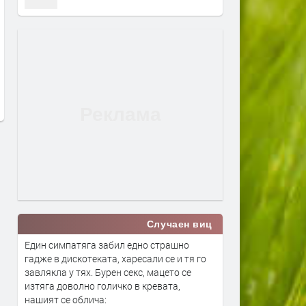
Дрон с експлозив е открит на
Сеута след трагедията: К
летището в Лайпциг
виновен – Испания, Маро
трафикантите?
преди 1 ден
преди 1 ден
Случаен виц
Един симпатяга забил едно страшно
гадже в дискотеката, харесали се и тя го
завлякла у тях. Бурен секс, мацето се
изтяга доволно голичко в кревата,
нашият се облича: