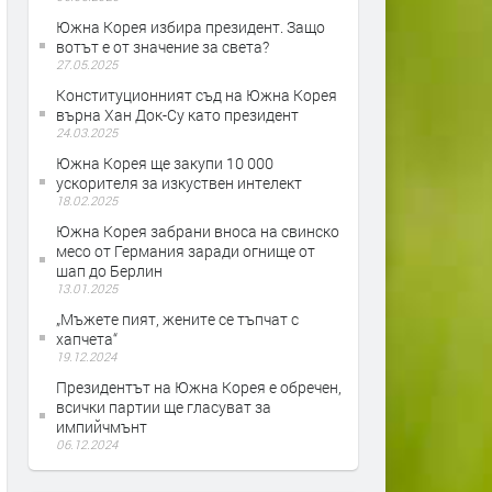
Южна Корея избира президент. Защо
вотът е от значение за света?
27.05.2025
Конституционният съд на Южна Корея
върна Хан Док-Су като президент
24.03.2025
Южна Корея ще закупи 10 000
ускорителя за изкуствен интелект
18.02.2025
Южна Корея забрани вноса на свинско
месо от Германия заради огнище от
шап до Берлин
13.01.2025
„Мъжете пият, жените се тъпчат с
хапчета“
19.12.2024
Президентът на Южна Корея е обречен,
всички партии ще гласуват за
импийчмънт
06.12.2024