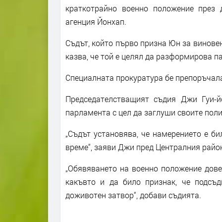
краткотрайно военно положение през 
агенция Йонхап.
Съдът, който първо призна Юн за виновен
казва, че той е целял да разформирова па
Специалната прокуратура бе препоръчала
Председателстващият съдия Джи Гуи-й
парламента с цел да заглуши своите пол
„Съдът установява, че намерението е би
време“, заяви Джи пред Централния район
„Обявяването на военно положение дове
какъвто и да било признак, че подсъ
доживотен затвор“, добави съдията.