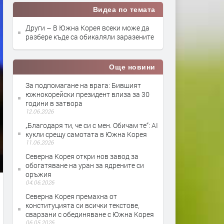
Видеа по темата
Други – В Южна Корея всеки може да
разбере къде са обикаляли заразените
Още новини
За подпомагане на врага: Бившият
южнокорейски президент влиза за 30
години в затвора
12.06.2026
„Благодаря ти, че си с мен. Обичам те“: AI
кукли срещу самотата в Южна Корея
11.06.2026
Северна Корея откри нов завод за
обогатяване на уран за ядрените си
оръжия
04.06.2026
Северна Корея премахна от
конституцията си всички текстове,
сварзани с обединяване с Южна Корея
06.05.2026