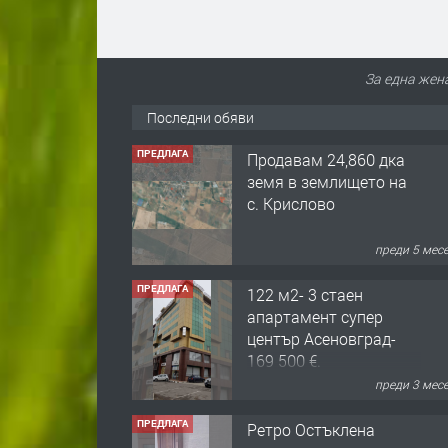
За една жен
Последни обяви
ПРЕДЛАГА
Продавам 24,860 дка
земя в землището на
с. Крислово
преди 5 мес
ПРЕДЛАГА
122 м2- 3 стаен
апартамент супер
център Асеновград-
169 500 €.
преди 3 мес
ПРЕДЛАГА
Ретро Остъклена
врата