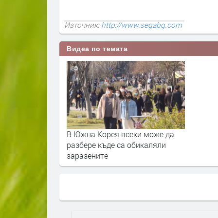
Източник:
http://www.segabg.com
Видеа по темата
В Южна Корея всеки може да
разбере къде са обикаляли
заразените