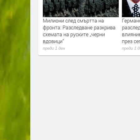
ори с пожарите
Милиони след смъртта на
Герман
нологиите vs.
фронта: Разследване разкрива
разслед
и
схемата на руските „черни
влияни
вдовици“
през с
преди 1 ден
преди 1 