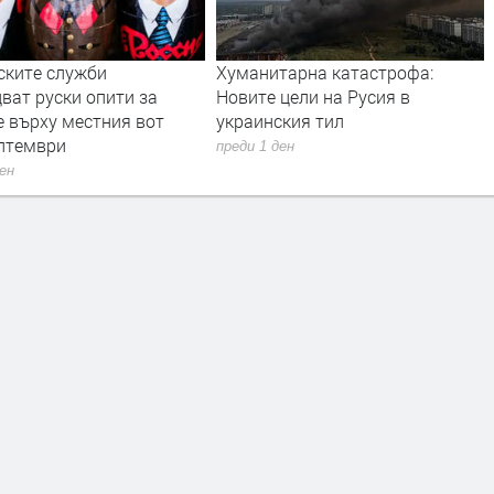
ските служби
Хуманитарна катастрофа:
ват руски опити за
Новите цели на Русия в
е върху местния вот
украинския тил
ептември
преди 1 ден
ден