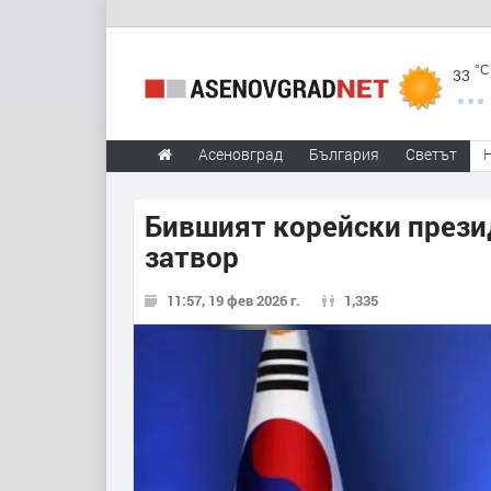
°C
33
Асеновград
България
Светът
Бившият корейски прези
затвор
11:57, 19 фев 2026 г.
1,335