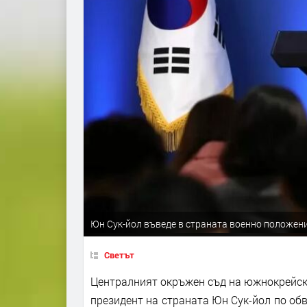
Юн Сук-йол въведе в страната военно положен
Светът
Централният окръжен съд на южнокрейск
президент на страната Юн Сук-йол по обв