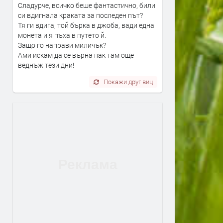
Сладурче, всичко беше фантастично, били
си вдигнала краката за последен път?
Тя ги вдига, той бърка в джоба, вади една
монета и я пъха в путето й.
Защо го направи миличък?
Ами искам да се върна пак там още
веднъж тези дни!
Покажи друг виц