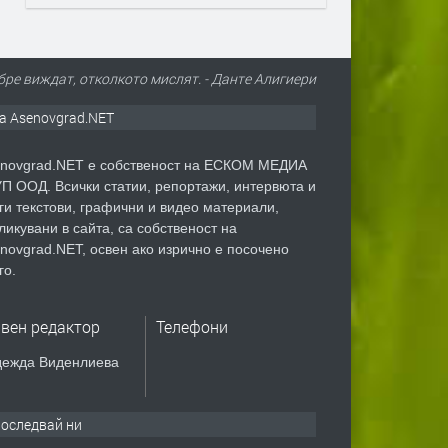
бре виждат, отколкото мислят. - Данте Алигиери
а Asenovgrad.NET
novgrad.NET е собственост на ЕСКОМ МЕДИА
П ООД. Всички статии, репортажи, интервюта и
ги текстови, графични и видео материали,
ликувани в сайта, са собственост на
novgrad.NET, освен ако изрично е посочено
го.
авен редактор
Телефони
ежда Виденлиева
оследвай ни