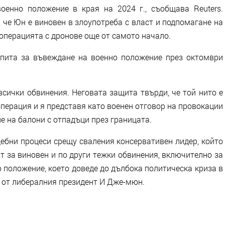
оенно положение в края на 2024 г., съобщава Reuters.
 че Юн е виновен в злоупотреба с власт и подпомагане на
а операцията с дронове още от самото начало.
опита за въвеждане на военно положение през октомври
сички обвинения. Неговата защита твърди, че той нито е
перация и я представя като военен отговор на провокации
е на балони с отпадъци през границата.
дебни процеси срещу сваления консервативен лидер, който
ат за виновен и по други тежки обвинения, включително за
но положение, което доведе до дълбока политическа криза в
и от либералния президент И Дже-мюн.