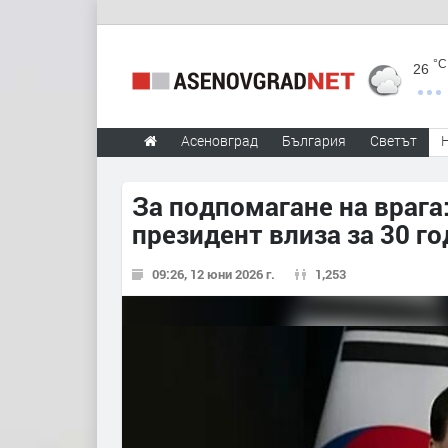
°C
26
Асеновград
България
Светът
За подпомагане на враг
президент влиза за 30 го
09:26, 12 юни 2026 г.
1,253