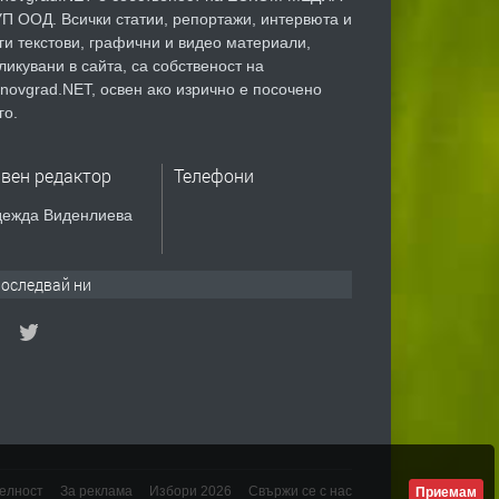
П ООД. Всички статии, репортажи, интервюта и
ги текстови, графични и видео материали,
ликувани в сайта, са собственост на
novgrad.NET, освен ако изрично е посочено
го.
авен редактор
Телефони
ежда Виденлиева
оследвай ни
елност
За реклама
Избори 2026
Свържи се с нас
Приемам