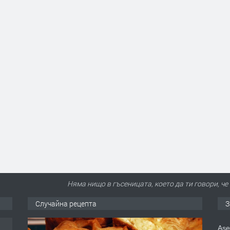
Няма нищо в гъсеницата, което да ти говори, че
Случайна рецепта
З
Ase