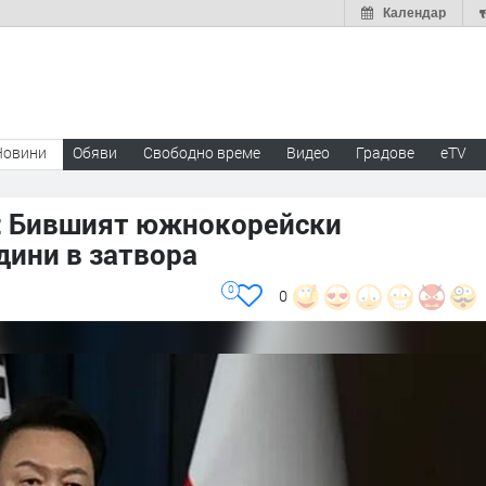
Календар
Новини
Обяви
Свободно време
Видео
Градове
eTV
а: Бившият южнокорейски
дини в затвора
0
0