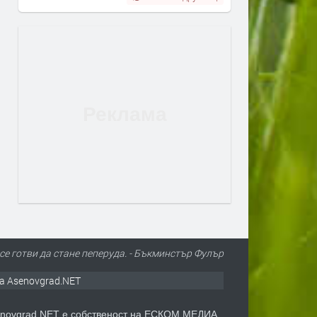
 се готви да стане пеперуда. - Бъкминстър Фулър
а Asenovgrad.NET
novgrad.NET е собственост на ЕСКОМ МЕДИА