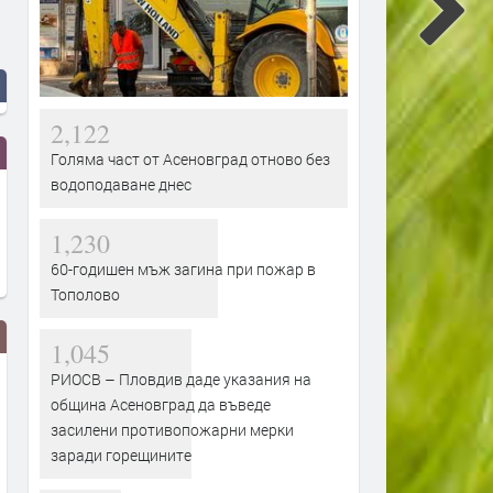
2,122
Голяма част от Асеновград отново без
водоподаване днес
1,230
60-годишен мъж загина при пожар в
Тополово
1,045
РИОСВ – Пловдив даде указания на
община Асеновград да въведе
засилени противопожарни мерки
заради горещините