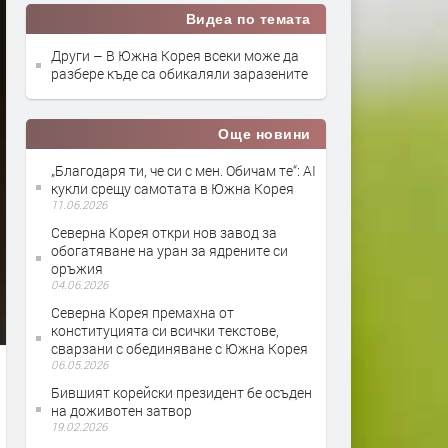
Видеа по темата
Други – В Южна Корея всеки може да
разбере къде са обикаляли заразените
Още новини
„Благодаря ти, че си с мен. Обичам те“: AI
кукли срещу самотата в Южна Корея
11.06.2026
Северна Корея откри нов завод за
обогатяване на уран за ядрените си
оръжия
04.06.2026
Северна Корея премахна от
конституцията си всички текстове,
сварзани с обединяване с Южна Корея
06.05.2026
Бившият корейски президент бе осъден
на доживотен затвор
19.02.2026