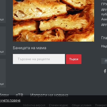
ГРУ
дру
пуб
Ase
еца
дру
Гл
Над
Баницата на мама
еца
Търси
П
еца
бяви
еТВ
Изпрати ни новина
учете повече
.
Мобилна версия
Етичен кодекс
Общи условия
Поверит