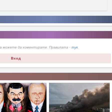
да можете да коментирате. Правилата -
тук
.
Вход