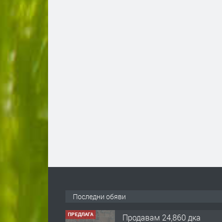
Последни обяви
ПРЕДЛАГА
122 м2- 3 стаен