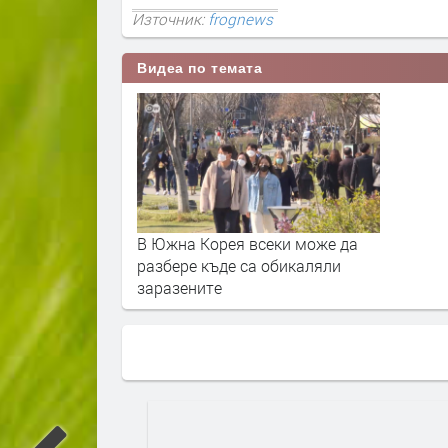
Източник:
frognews
Видеа по темата
В Южна Корея всеки може да
разбере къде са обикаляли
заразените