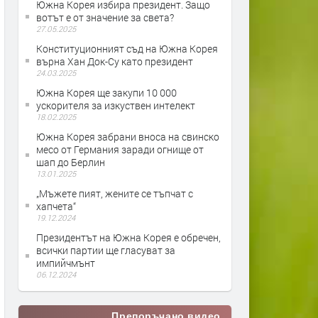
Южна Корея избира президент. Защо
вотът е от значение за света?
27.05.2025
Конституционният съд на Южна Корея
върна Хан Док-Су като президент
24.03.2025
Южна Корея ще закупи 10 000
ускорителя за изкуствен интелект
18.02.2025
Южна Корея забрани вноса на свинско
месо от Германия заради огнище от
шап до Берлин
13.01.2025
„Мъжете пият, жените се тъпчат с
хапчета“
19.12.2024
Президентът на Южна Корея е обречен,
всички партии ще гласуват за
импийчмънт
06.12.2024
Препоръчано видео