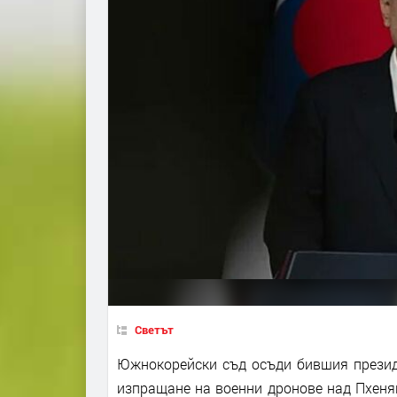
Светът
Южнокорейски съд осъди бившия президе
изпращане на военни дронове над Пхенян