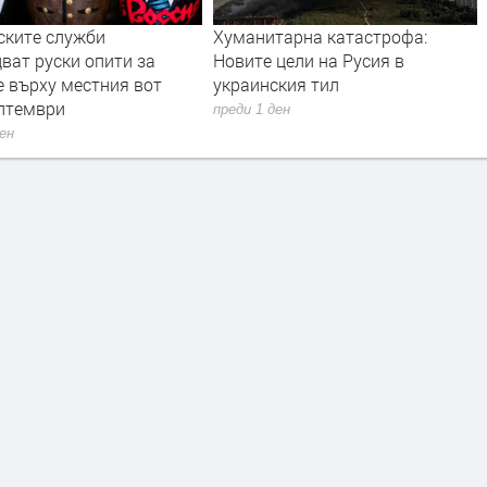
тарна катастрофа:
Дрон с експлозив е открит на
цели на Русия в
летището в Лайпциг
ския тил
преди 1 ден
ден