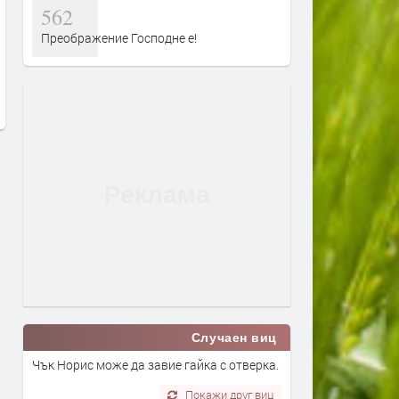
562
Сеута след трагедията: Кой е
Гърция ще се бори с пож
Преображение Господне е!
виновен – Испания, Мароко или
от космоса: Технологиите 
трафикантите?
огнените стихии
преди 1 ден
преди 1 ден
Случаен виц
Чък Норис може да завие гайка с отверка.
Покажи друг виц