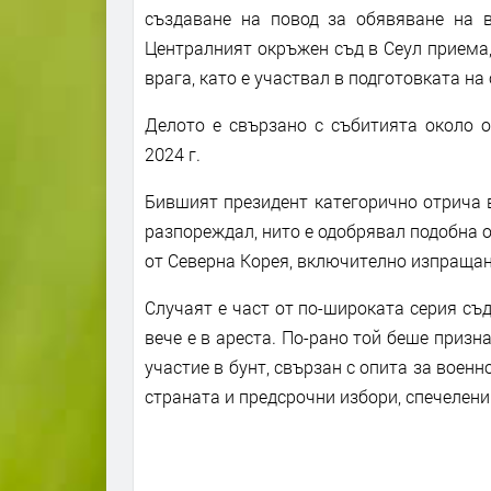
създаване на повод за обявяване на в
Централният окръжен съд в Сеул приема,
врага, като е участвал в подготовката н
Делото е свързано с събитията около 
2024 г.
Бившият президент категорично отрича в
разпореждал, нито е одобрявал подобна о
от Северна Корея, включително изпращан
Случаят е част от по-широката серия съ
вече е в ареста. По-рано той беше призн
участие в бунт, свързан с опита за воен
страната и предсрочни избори, спечелен