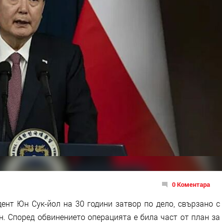
0 Коментара
нт Юн Сук-йол на 30 години затвор по дело, свързано с
. Според обвинението операцията е била част от план за