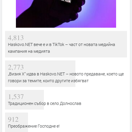
4,813
Haskovo.NET вече е и в TikTok – част от новата медийна
кампания на медията
2,773
„Визия Х“ идва в Haskovo.NET – новото предаване, което ще
говори за темите, които другите избягват
1,537
Традиционен събор в село Долнослав
912
Преображение Господне е!