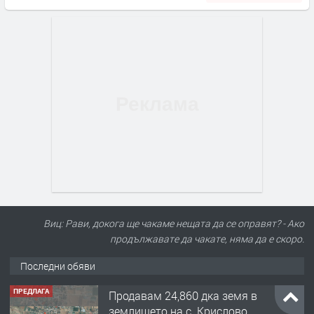
Виц: Рави, докога ще чакаме нещата да се оправят? - Ако
продължавате да чакате, няма да е скоро.
Последни обяви
ПРЕДЛАГА
Продавам 24,860 дка земя в
землището на с. Крислово