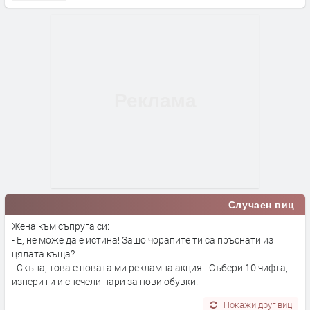
Случаен виц
Жена към съпруга си:
- Е, не може да е истина! Защо чорапите ти са пръснати из
цялата къща?
- Скъпа, това е новата ми рекламна акция - Събери 10 чифта,
изпери ги и спечели пари за нови обувки!
Покажи друг виц