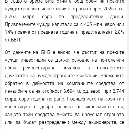
В същото време БНБ отчита общ обем на преките
чуждестранните инвестиции в страната през 2025 г. от
3.261 млрд. евро по предварителни данни.
Привлечените чужди капитали са с 405 млн. евро или
14% повече от предната година и представляват 2.8%
от БВП.
От данните на БНБ е видно, че ръстът на преките
чужди инвестиции се дължи основно на по-големия
обем реинвестирана печалба в българските
дружества на чужденстранните компании. Вложените
обратно в дейността на компаниите средства от
печалбите са на стойност 3.694 млрд. евро. при 2.744
млрд. евро година по-рано. Повишението на този тип
инвестиция е добра новина за икономиката ни,
защото тези средства вместо да напуснат страната
или да бъдат разпределени между акционерите, се