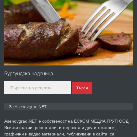
преди 10 месеца
ПРЕДЛАГА
Професионална броячна машина -
със сертификат от ЕЦБ
преди 1 година
ПРЕДЛАГА
Професионална зеленчукорезачка
за заведения и дома
Бургундска наденица
Търси
преди 1 година
ПРЕДЛАГА
Дава под наем Асеновград
За Asenovgrad.NET
Asenovgrad.NET е собственост на ЕСКОМ МЕДИА ГРУП ООД.
Всички статии, репортажи, интервюта и други текстови,
преди 2 години
графични и видео материали, публикувани в сайта, са