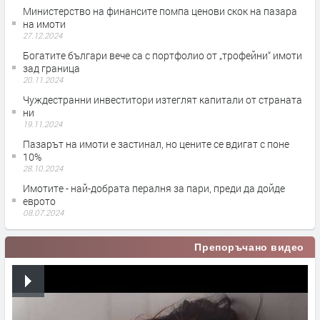
Министерство на финансите помпа ценови скок на пазара
на имоти
27.12.2024
Богатите българи вече са с портфолио от „трофейни“ имоти
зад граница
20.11.2024
Чуждестранни инвеститори изтеглят капитали от страната
ни
19.11.2024
Пазарът на имоти е застинал, но цените се вдигат с поне
10%
28.10.2024
Имотите - най-добрата пералня за пари, преди да дойде
еврото
08.07.2024
Препоръчано видео