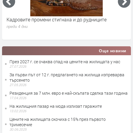
Кадровите промени стигнаха и до рудниците
П
1
преди 4 дни
п
Още новини
През 2027 г. се очаква спад на цените на жилищата у нас
27.07.2026
За първи път от 12 г. предлагането на жилища изпреварва
търсенето
27.05.2026
Резиденция за 7 млн. евро е най-скъпата сделка тази година
17.04.2026
На жилищния пазар на мода излизат гаражите
13.02.2026
Цените на жилищата скочиха с 15% през първото
тримесечие
30.06.2025