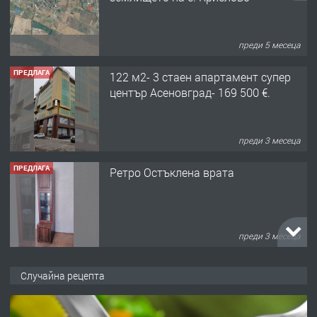
преди 5 месеца
ПРЕДЛАГА
122 м2- 3 стаен апартамент супер
център Асеновград- 169 500 €.
преди 3 месеца
ПРЕДЛАГА
Ретро Остъклена врата
преди 3 месеца
ПРЕДЛАГА
🌟HYUNDAI i10 - 2024 | Само 55 лв./
Случайна рецепта
ден от DL RENT🌟