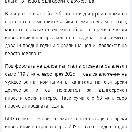
влагат отново в българските дружества.
В същото време обаче български дъщерни фирми са
върнали на компаниите майки заеми за 552 млн. евро,
което на практика намалява обема на преките чужди
инвестиции у нас през миналата година. Тези заеми са
давани предни години с различна цел и подлежат на
възстановяване.
Под формата на дялов капитал в страната са влезли
само 119.7 млн. евро през 2025 г. Това са вложения на
чуждестранни компании в капитала на български
дружества и са показател за дългосрочен
инвеститорски интерес. Тази сума е с 53 млн. евро
повече от предната година.
БНБ отчита, че най-големите нетни потоци по преки
инвестиции в страната през 2025 г. са от Нидерландия