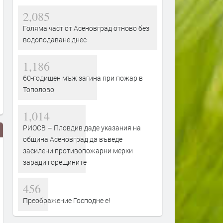
2,085
Голяма част от Асеновград отново без
водоподаване днес
1,186
60-годишен мъж загина при пожар в
Тополово
1,014
РИОСВ – Пловдив даде указания на
община Асеновград да въведе
засилени противопожарни мерки
заради горещините
456
Преображение Господне е!
Великобритания: когато ги
А бедните българи търкат