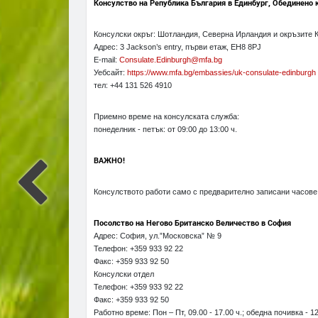
Консулство на Република България в Единбург, Обединено 
Консулски oкръг: Шотландия, Северна Ирландия и окръзите 
Адрес: 3 Jackson’s entry, първи етаж, EH8 8PJ
E-mail:
Consulate.Edinburgh@mfa.bg
Уебсайт:
https://www.mfa.bg/embassies/uk-consulate-edinburgh
тел: +44 131 526 4910
Приемно време на консулската служба:
понеделник - петък: от 09:00 до 13:00 ч.
ВАЖНО!
Консулството работи само с предварително записани часове 
Посолство на Негово Британско Величество в София
Адрес: София, ул.”Московска” № 9
Телефон: +359 933 92 22
Факс: +359 933 92 50
Консулски отдел
Телефон: +359 933 92 22
Факс: +359 933 92 50
Работно време: Пон – Пт, 09.00 - 17.00 ч.; обедна почивка - 12