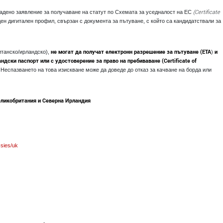
(
Certificate
адено заявление за получаване на статут по Схемата за уседналост на ЕС
ен дигитален профил, свързан с документа за пътуване, с който са кандидатствали за
не могат да получат електронн разрешение за пътуване (ETA
и
итанско/ирландско),
)
дски паспорт или с удостоверение за право на пребиваване (Certificate of
. Неспазването на това изискване може да доведе до отказ за качване на борда или
еликобритания и Северна Ирландия
sies/uk