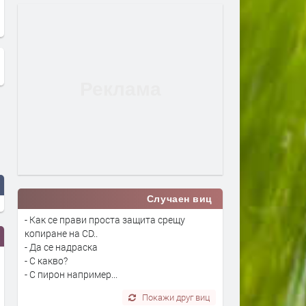
няма българите и румънците
търкат талончета
Случаен виц
- Как се прави проста защита срещу
копиране на CD..
- Да се надраска
- С какво?
- С пирон например...
Покажи друг виц