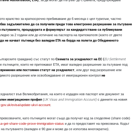
, за да могат да пътуват до страната, предупреждава
ото кралство за краткосрочно пребиваване до 6 месеца с цел туризъм, частно
ябва задължително да са получили преди това електронно разрешение за пътуване
ди пътуването, процедурата и формулярът за кандидатстване са публикувани
лидно за 2 години или до изтичане на паспорта на притежателя (което от двете
да не качват пътници без валидни ETA на борда на полети до Обединеното
Схемата за уседналост на ЕС (
EU Settlement
ългарските граждани) със статут по
 че пътниците, които не притежават ETA, имат валидно разрешение за пътуване под
а временен или постоянен статут на уседналост
, или друг вид разрешение или
не
одимото разрешение или освобождаване от имиграционен контрол
седналост във Великобритания, на които е издаден нов паспорт или документ за
ален имиграционен профил
UK Visas and Immigration Account
)
(
с данните на новия
.gov.uk/evisa/update-ukvi-account
.
ревозвачите, като пътниците могат също да получат код за споделяне (share code)
sa-get-share-code-prove-immigration-status
и да го предоставят на превозвача. Кодът
на пътуването (валиден е 90 дни и може да се използва многократно).