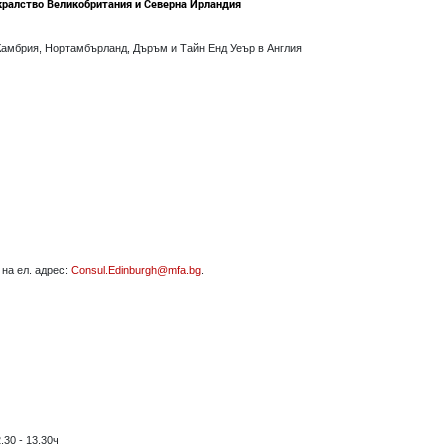
кралство Великобритания и Северна Ирландия
Камбрия, Нортамбърланд, Дъръм и Тайн Енд Уеър в Англия
на ел. адрес:
Consul.Edinburgh@mfa.bg
.
.30 - 13.30ч