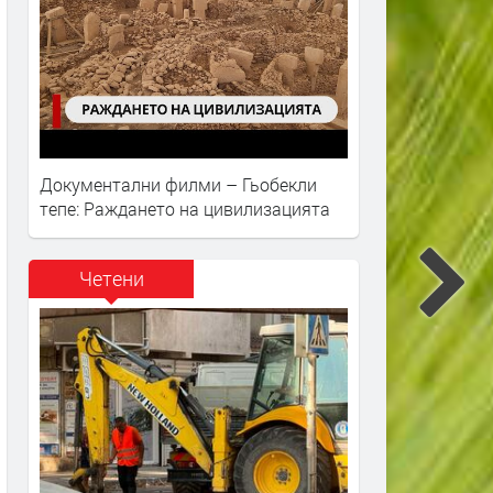
Документални филми – Гьобекли
тепе: Раждането на цивилизацията
Четени