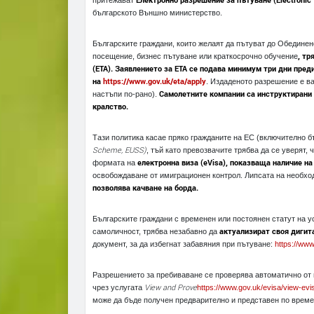
притежават
българското Външно министерство.
Българските граждани, които желаят да пътуват до Обединен
, тр
посещение, бизнес пътуване или краткосрочно обучение
(ЕТА). Заявлението за ETA се подава минимум три дни пре
на
https://www.gov.uk/eta/apply
. Издаденото разрешение е ва
Самолетните компании са инструктирани 
настъпи по-рано).
кралство.
Тази политика касае пряко гражданите на ЕС (включително б
Scheme, EUSS)
, тъй като превозвачите трябва да се уверят,
електронна виза (eVisa), показваща наличие н
формата на
освобождаване от имиграционен контрол. Липсата на необх
позволява
качване на борда.
Българските граждани с временен или постоянен статут на у
актуализират своя дигит
самоличност, трябва незабавно да
документ, за да избегнат забавяния при пътуване:
https://www
Разрешението за пребиваване се проверява автоматично от п
View and Prove
чрез услугата
https://www.gov.uk/evisa/view-evi
може да бъде получен предварително и представен по време 