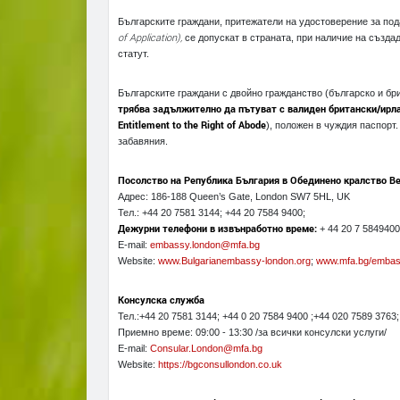
Българските граждани, притежатели на удостоверение за под
of Application
),
се допускат в страната, при наличие на създад
статут.
Българските граждани с двойно гражданство (българско и бр
трябва задължително да пътуват с валиден британски/ирлан
Entitlement to the Right of Abode
), положен в чуждия паспорт
забавяния.
Посолство на Република България в Обединено кралство В
Адрес: 186-188 Queen’s Gate, London SW7 5HL, UK
Тел.: +44 20 7581 3144; +44 20 7584 9400;
Дежурни телефони в извънработно време:
+ 44 20 7 5849400
E-mail:
embassy.london@mfa.bg
Website:
www.Bulgarianembassy-london.org
;
www.mfa.bg/embas
Консулска служба
Тел.:+44 20 7581 3144; +44 0 20 7584 9400 ;+44 020 7589 3763;
Приемно време: 09:00 - 13:30 /за всички консулски услуги/
E-mail:
Consular.London@mfa.bg
Website:
https://bgconsullondon.co.uk