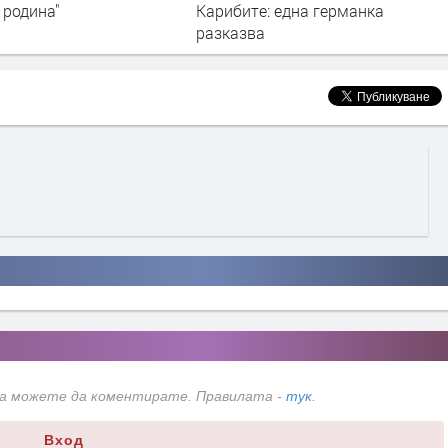
е: една германка
злато"
ва
да можете да коментирате. Правилата -
тук
.
Вход