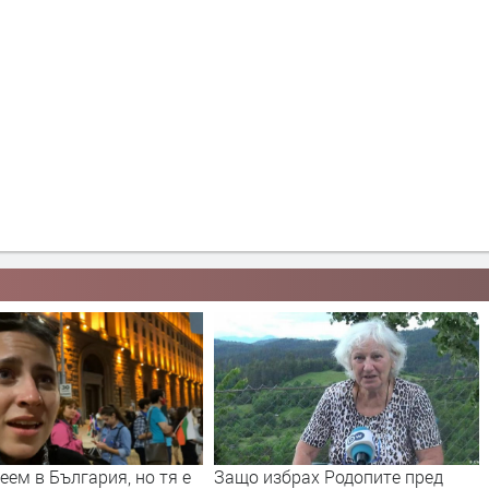
збрах Родопите пред
Тук се произвежда "българското