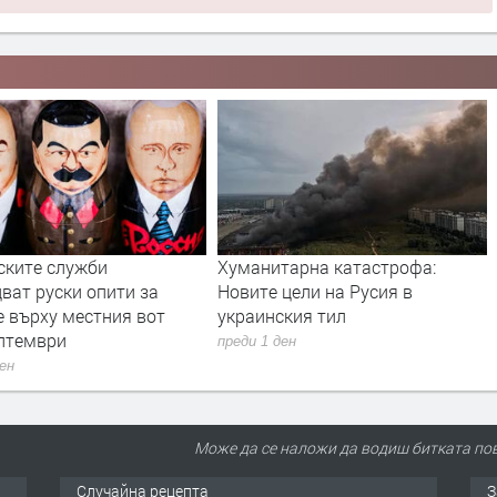
тарна катастрофа:
Дрон с експлозив е открит на
цели на Русия в
летището в Лайпциг
ския тил
преди 1 ден
ден
Може да се наложи да водиш битката пов
Случайна рецепта
З