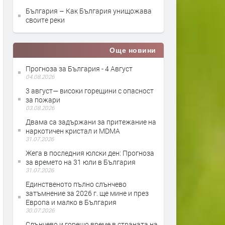
България – Как България унищожава
своите реки
Още новини
Прогноза за България - 4 Август
04.08.2026
3 август— високи горещини с опасност
за пожари
03.08.2026
Двама са задържани за притежание на
наркотичен кристал и MDMA
31.07.2026
Жега в последния юлски ден: Прогноза
за времето на 31 юли в България
31.07.2026
Единственото пълно слънчево
затъмнение за 2026 г. ще мине и през
Европа и малко в България
30.07.2026
Слънчево и горещо време в страната на