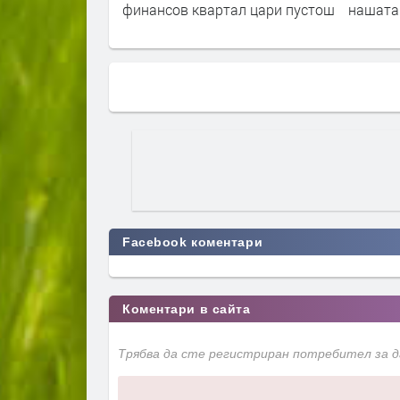
тал цари пустош
нашата родина"
Карибит
разказ
Facebook коментари
Коментари в сайта
Трябва да сте регистриран потребител за 