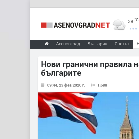
°C
39
Асеновград
България
Светът
Нови гранични правила н
българите
09:44, 23 фев 2026 г.
1,688