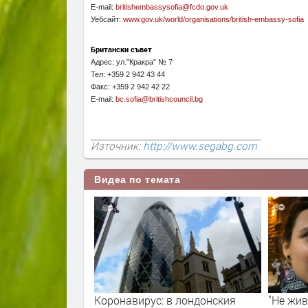
E-mail:
britishembassysofia@fcdo.gov.uk
Уебсайт:
www.gov.uk/world/organisations/british-embassy-sofia
Британски съвет
Адрес: ул.”Кракра” № 7
Тел: +359 2 942 43 44
Факс: +359 2 942 42 22
E-mail:
bc.sofia@britishcouncil.bg
Източник:
http://www.segabg.com
Видеа по темата
 лондонския
"Не живеем в България, но тя е
Защо и