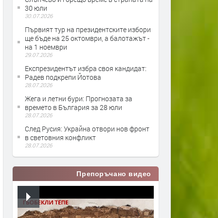
30 юли
30.07.2026
Първият тур на президентските избори
ще бъде на 25 октомври, а балотажът -
на 1 ноември
29.07.2026
Експрезидентът избра своя кандидат:
Радев подкрепи Йотова
28.07.2026
Жега и летни бури: Прогнозата за
времето в България за 28 юли
28.07.2026
След Русия: Украйна отвори нов фронт
в световния конфликт
28.07.2026
Препоръчано видео