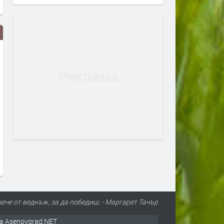
Сеута след трагедията: Кой е
Гърция ще се бори с пож
виновен – Испания, Мароко или
от космоса: Технологиите 
трафикантите?
огнените стихии
преди 1 ден
преди 1 ден
ече от веднъж, за да победиш. - Маргарет Тачър
а Asenovgrad.NET