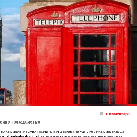
0 Коментара
войно гражданство
о изискването всички посетители от държави, за които не се изисква виза, да
ravel Authorisation, ETA)