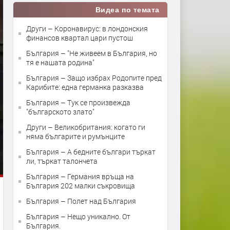
Видеа по темата
Други – Коронавирус: в лондонския
финансов квартал цари пустош
България – "Не живеем в България, но
тя е нашата родина"
България – Защо избрах Родопите пред
Карибите: една германка разказва
България – Тук се произвежда
"българското злато"
Други – Великобритания: когато ги
няма българите и румънците
България – А бедните българи търкат
ли, търкат талончета
България – Германия връща на
България 202 малки съкровища
България – Полет над България
България – Нещо уникално. От
България.