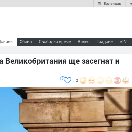
Календар
Новини
Обяви
Свободно време
Видео
Градове
eTV
а Великобритания ще засегнат и
0
0