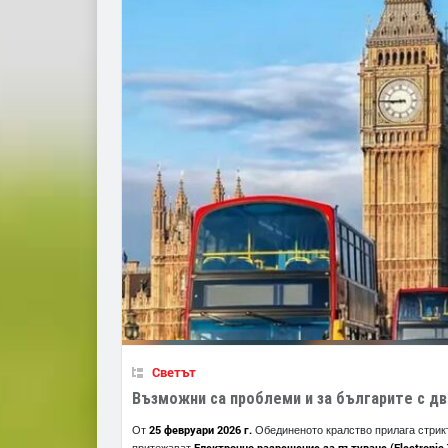
Светът
Възможни са проблеми и за българите с д
25 февруари 2026 г.
От
Обединеното кралство прилага стриктн
Електронно разрешение за пътуване (Electronic T