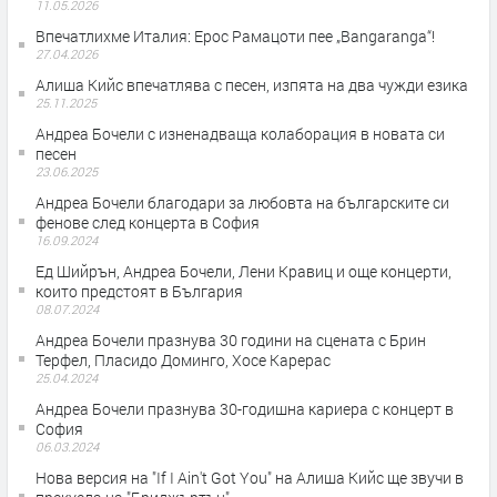
11.05.2026
Впечатлихме Италия: Ерос Рамацоти пее „Bangaranga“!
27.04.2026
Алиша Кийс впечатлява с песен, изпята на два чужди езика
25.11.2025
Андреа Бочели с изненадваща колаборация в новата си
песен
23.06.2025
Андреа Бочели благодари за любовта на българските си
фенове след концерта в София
16.09.2024
Ед Шийрън, Андреа Бочели, Лени Кравиц и още концерти,
които предстоят в България
08.07.2024
Андреа Бочели празнува 30 години на сцената с Брин
Терфел, Пласидо Доминго, Хосе Карерас
25.04.2024
Андреа Бочели празнува 30-годишна кариера с концерт в
София
06.03.2024
Нова версия на "If I Ain't Got You" на Алиша Кийс ще звучи в