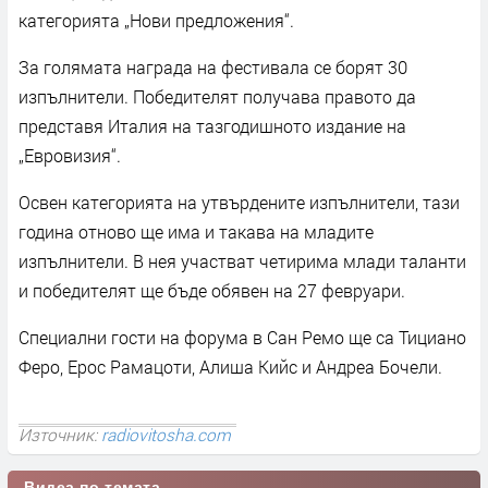
категорията „Нови предложения“.
За голямата награда на фестивала се борят 30
изпълнители. Победителят получава правото да
представя Италия на тазгодишното издание на
„Евровизия“.
Освен категорията на утвърдените изпълнители, тази
година отново ще има и такава на младите
изпълнители. В нея участват четирима млади таланти
и победителят ще бъде обявен на 27 февруари.
Специални гости на форума в Сан Ремо ще са Тициано
Феро, Ерос Рамацоти, Алиша Кийс и Андреа Бочели.
Източник:
radiovitosha.com
Видеа по темата