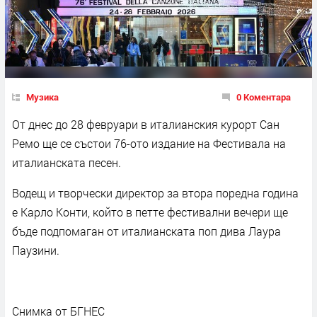
Музика
0 Коментара
От днес до 28 февруари в италианския курорт Сан
Ремо ще се състои 76-ото издание на Фестивала на
италианската песен.
Водещ и творчески директор за втора поредна година
е Карло Конти, който в петте фестивални вечери ще
бъде подпомаган от италианската поп дива Лаура
Паузини.
Снимка от БГНЕС