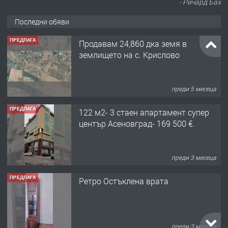
- Ричард Бах
Последни обяви
ПРЕДЛАГА
Продавам 24,860 дка земя в
землището на с. Крислово
преди 5 месеца
ПРЕДЛАГА
122 м2- 3 стаен апартамент супер
център Асеновград- 169 500 €.
преди 3 месеца
ПРЕДЛАГА
Ретро Остъклена врата
преди 3 месеца