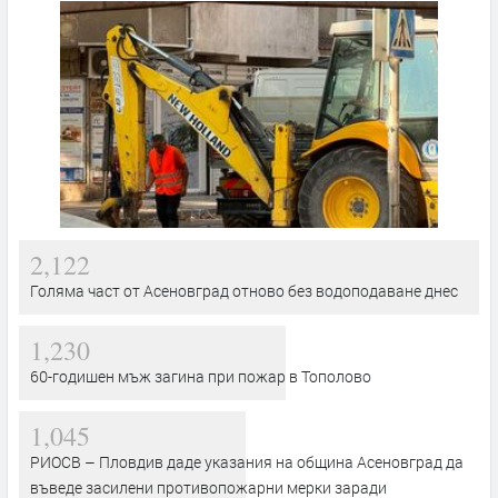
2,122
Голяма част от Асеновград отново без водоподаване днес
1,230
60-годишен мъж загина при пожар в Тополово
1,045
РИОСВ – Пловдив даде указания на община Асеновград да
въведе засилени противопожарни мерки заради