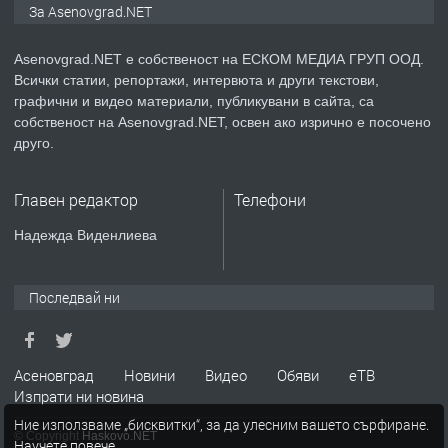
За Asenovgrad.NET
Asenovgrad.NET е собственост на ЕСКОМ МЕДИА ГРУП ООД.
Всички статии, репортажи, интервюта и други текстови,
преди 2 години
графични и видео материали, публикувани в сайта, са
собственост на Asenovgrad.NET, освен ако изрично е посочено
ПРЕДЛАГА
Давам индивидуалани уроци по
друго.
Немски език
Главен редактор
Телефони
преди 2 години
Надежда Виденлиева
ПРЕДЛАГА
ремонт на покриви
Последвай ни
преди 2 години
Асеновград
Новини
Видео
Обяви
еТВ
Изпрати ни новина
ПРЕДЛАГА
Висококачествени Целофанови
Ние използваме „бисквитки“, за да улесним вашето сърфиране.
Пликове - СКОРПИОПЛАСТ
© Copyright
Haskovo.NET
Научете повече
.