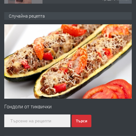
ПРЕДЛАГА
🌟HYUNDAI i10 - 2024 | Само 55 лв./
Случайна рецепта
ден от DL RENT🌟
преди 10 месеца
ПРЕДЛАГА
Професионална броячна машина -
със сертификат от ЕЦБ
преди 1 година
ПРЕДЛАГА
Професионална зеленчукорезачка
за заведения и дома
Гондоли от тиквички
Търси
преди 1 година
ПРЕДЛАГА
Дава под наем Асеновград