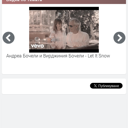
Андреа Бочели и Вирджиния Бочели - Let It Snow
А