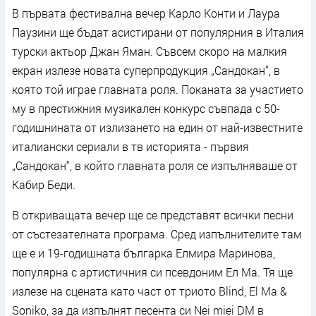
В първата фестивална вечер Карло Конти и Лаура
Паузини ще бъдат асистирани от популярния в Италия
турски актьор Джан Яман. Съвсем скоро на малкия
екран излезе новата суперпродукция „Сандокан“, в
която той играе главната роля. Поканата за участието
му в престижния музикален конкурс съвпада с 50-
годишнината от излизането на един от най-известните
италиански сериали в тв историята - първия
„Сандокан“, в който главната роля се изпълняваше от
Кабир Беди.
В откриващата вечер ще се представят всички песни
от състезателната програма. Сред изпълнителите там
ще е и 19-годишната българка Елмира Маринова,
популярна с артистичния си псевдоним Ел Ма. Тя ще
излезе на сцената като част от триото Blind, El Ma &
Soniko, за да изпълнят песента си Nei miei DM в