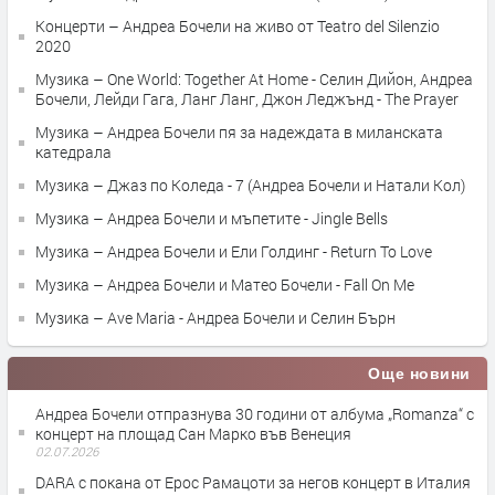
Концерти – Андреа Бочели на живо от Teatro del Silenzio
2020
Музика – One World: Together At Home - Селин Дийон, Андреа
Бочели, Лейди Гага, Ланг Ланг, Джон Леджънд - The Prayer
Музика – Андреа Бочели пя за надеждата в миланската
катедрала
Музика – Джаз по Коледа - 7 (Андреа Бочели и Натали Кол)
Музика – Андреа Бочели и мъпетите - Jingle Bells
Музика – Андреа Бочели и Ели Голдинг - Return To Love
Музика – Андреа Бочели и Матео Бочели - Fall On Me
Музика – Ave Maria - Андреа Бочели и Селин Бърн
Още новини
Андреа Бочели отпразнува 30 години от албума „Romanza“ с
концерт на площад Сан Марко във Венеция
02.07.2026
DARA с покана от Ерос Рамацоти за негов концерт в Италия