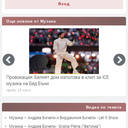
Вход
Още новини от Музика
Провокация: Белият дом използва в клип за ICE
S
музика на Бед Бъни
м
преди 19 часа
п
Видеа по темата
Музика – Андреа Бочели и Вирджиния Бочели - Let It Snow
Музика – Андреа Бочели - Gratia Plena ("Фатима")