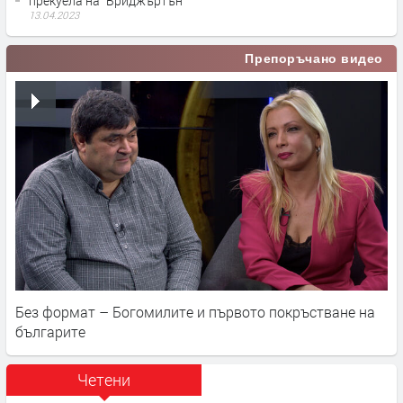
прекуела на "Бриджъртън"
13.04.2023
Препоръчано видео
Без формат – Богомилите и първото покръстване на
българите
Четени