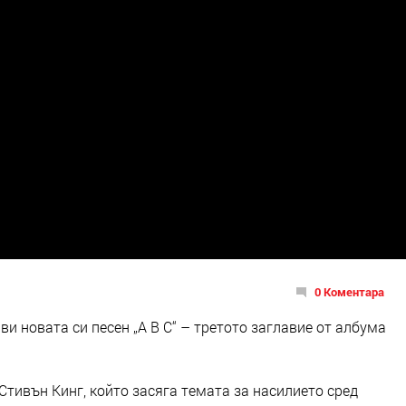
0 Коментара
и новата си песен „A B C“ – третото заглавие от албума
Стивън Кинг, който засяга темата за насилието сред