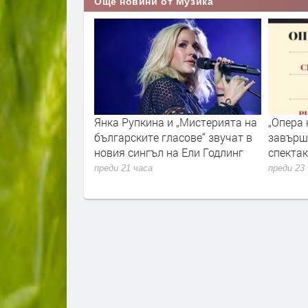
Още новини от Музика
олучава
Янка Рупкина и „Мистерията на
„Опера 
ада за цялостен
българските гласове“ звучат в
завърш
новия сингъл на Ели Годлинг
спекта
преди 21 часа
преди 23