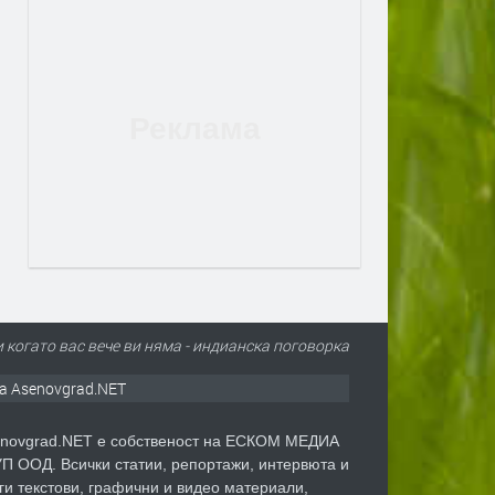
ри когато вас вече ви няма - индианска поговорка
а Asenovgrad.NET
novgrad.NET е собственост на ЕСКОМ МЕДИА
П ООД. Всички статии, репортажи, интервюта и
ги текстови, графични и видео материали,