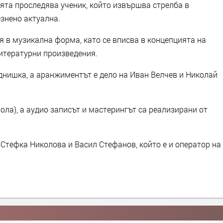
ята проследява ученик, който извършва стрелба в
езнено актуална.
ия в музикална форма, като се вписва в концепцията на
литературни произведения.
днишка, а аранжиментът е дело на Иван Велчев и Николай
ола), а аудио записът и мастерингът са реализирани от
Стефка Николова и Васил Стефанов, който е и оператор на