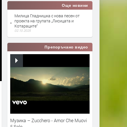
Още новини
Милица Гладнишка с нова песен от
проекта на групата „Лисицата и
Котараците“
02.10.2025
Препоръчано видео
Музика – Zucchero - Amor Che Muovi
Il Sole