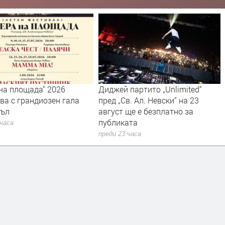
на площада“ 2026
Диджей партито „Unlimited“
ва с грандиозен гала
пред „Св. Ал. Невски“ на 23
къл
август ще е безплатно за
публиката
 часа
преди 23 часа