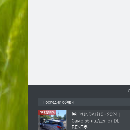
Г
Последни обяви
ПРЕДЛАГА
🌟HYUNDAI i10 - 2024 |
Само 55 лв./ден от DL
RENT🌟