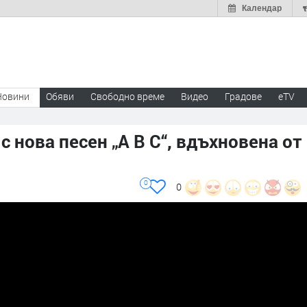
Календар
Новини
Обяви
Свободно време
Видео
Градове
eTV
с нова песен „A B C“, вдъхновена от
0
0