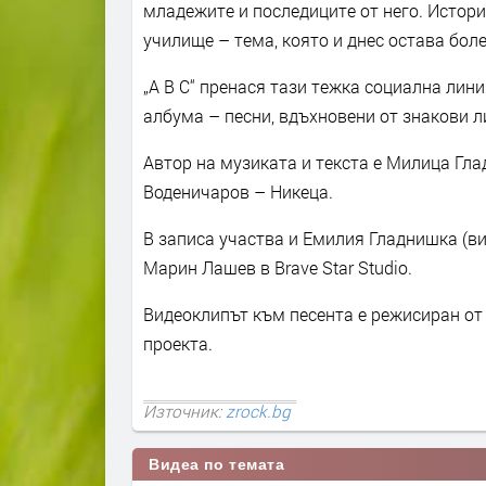
младежите и последиците от него. Истори
училище – тема, която и днес остава бол
„A B C“ пренася тази тежка социална лин
албума – песни, вдъхновени от знакови 
Автор на музиката и текста е Милица Гла
Воденичаров – Никеца.
В записа участва и Емилия Гладнишка (ви
Марин Лашев в Brave Star Studio.
Видеоклипът към песента е режисиран от 
проекта.
Източник:
zrock.bg
Видеа по темата