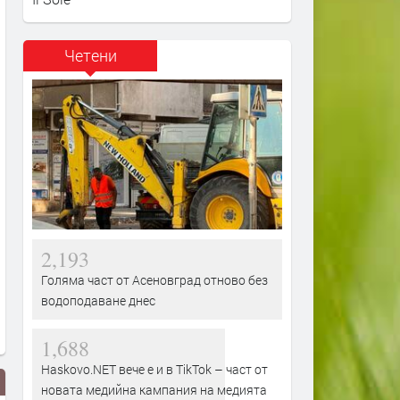
Четени
2,193
Голяма част от Асеновград отново без
водоподаване днес
1,688
Haskovo.NET вече е и в TikTok – част от
новата медийна кампания на медията