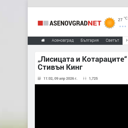
°C
27
Асеновград
България
Светът
„Лисицата и Котараците“ 
Стивън Кинг
11:02, 09 апр 2026 г.
1,725