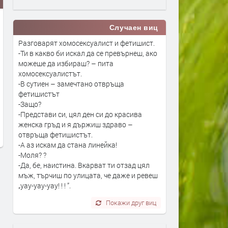
Случаен виц
Разговарят хомосексуалист и фетишист.
-Ти в какво би искал да се превърнеш, ако
можеше да избираш? – пита
хомосексуалистът.
-В сутиен – замечтано отвръща
Linkin Park разказват историята
Madonna и Kylie Minogue
фетишистът
на своето завръщане
пуснаха първия си съвме
-Защо?
сингъл
-Представи си, цял ден си до красива
преди 17 часа
женска гръд и я държиш здраво –
преди 17 часа
отвръща фетишистът.
-А аз искам да стана линейка!
-Моля? ?
-Да, бе, наистина. Вкарват ти отзад цял
мъж, търчиш по улицата, че даже и ревеш
„уау-уау-уау! ! ! ”.
Покажи друг виц