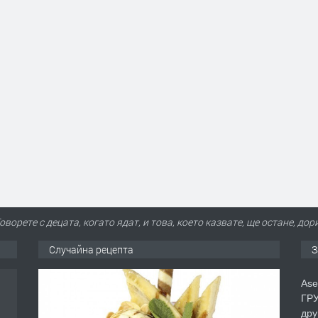
оворете с децата, когато ядат, и това, което казвате, ще остане, до
Случайна рецепта
З
Ase
ГРУ
дру