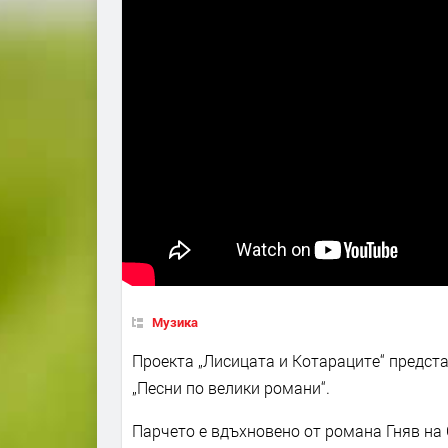
Музика
Проекта „Лисицата и Котараците“ представ
„Песни по велики романи“.
Парчето е вдъхновено от романа Гняв на 