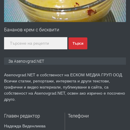
преди 1 година
ПРЕДЛАГА
Професионална зеленчукорезачка
за заведения и дома
Бананов крем с бисквити
Търси
преди 1 година
ПРЕДЛАГА
Дава под наем Асеновград
За Asenovgrad.NET
Asenovgrad.NET е собственост на ЕСКОМ МЕДИА ГРУП ООД.
Всички статии, репортажи, интервюта и други текстови,
преди 2 години
графични и видео материали, публикувани в сайта, са
собственост на Asenovgrad.NET, освен ако изрично е посочено
ПРЕДЛАГА
Давам индивидуалани уроци по
друго.
Немски език
Главен редактор
Телефони
преди 2 години
Надежда Виденлиева