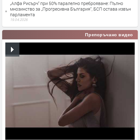
„Алфа Рисърч“ при 50% паралелно преброяване: Пълно
мнозинство за „Прогресивна България“, БСП остава извън
парламента
19.04.2026
Препоръчано видео