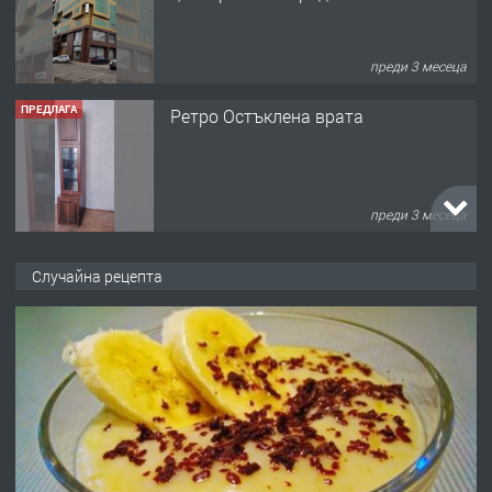
преди 3 месеца
ПРЕДЛАГА
Ретро Остъклена врата
преди 3 месеца
ПРЕДЛАГА
🌟HYUNDAI i10 - 2024 | Само 55 лв./
Случайна рецепта
ден от DL RENT🌟
преди 10 месеца
ПРЕДЛАГА
Професионална броячна машина -
със сертификат от ЕЦБ