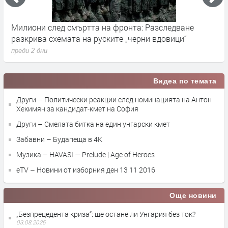
Милиони след смъртта на фронта: Разследване
Г
разкрива схемата на руските „черни вдовици“
в
преди 2 дни
п
Видеа по темата
Други – Политически реакции след номинацията на Антон
Хекимян за кандидат-кмет на София
Други – Смелата битка на един унгарски кмет
Забавни – Будапеща в 4K
Музика – HAVASI — Prelude | Age of Heroes
eTV – Новини от изборния ден 13 11 2016
Още новини
„Безпрецедента криза“: ще остане ли Унгария без ток?
03.08.2026