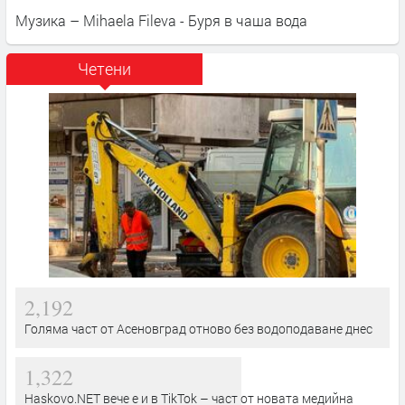
Музика – Mihaela Fileva - Буря в чаша вода
Четени
2,192
Голяма част от Асеновград отново без водоподаване днес
1,322
Haskovo.NET вече е и в TikTok – част от новата медийна