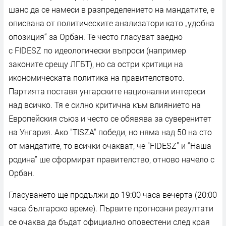
шанс да се намеси в разпределението на мандатите, е
описвана от политическите анализатори като „удобна
опозиция“ за Орбан. Те често гласуват заедно
с FIDESZ по идеологически въпроси (например
законите срещу ЛГБТ), но са остри критици на
икономическата политика на правителството.
Партията поставя унгарските национални интереси
над всичко. Тя е силно критична към влиянието на
Европейския съюз и често се обявява за суверенитет
на Унгария. Ако "TISZA" победи, но няма над 50 на сто
от мандатите, то всички очакват, че "FIDESZ" и “Наша
родина” ше сформират правителство, отново начело с
Орбан.
Гласуването ще продължи до 19:00 часа вечерта (20:00
часа българско време). Първите прогнозни резултати
се очаква да бъдат официално оповестени след края