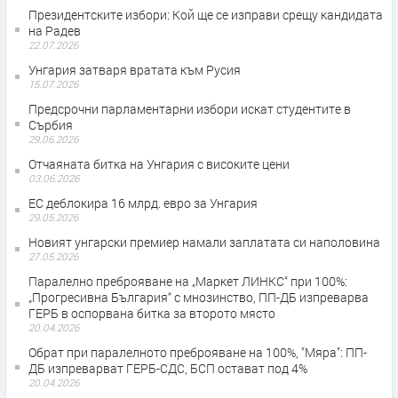
Президентските избори: Кой ще се изправи срещу кандидата
на Радев
22.07.2026
Унгария затваря вратата към Русия
15.07.2026
Предсрочни парламентарни избори искат студентите в
Сърбия
29.06.2026
Отчаяната битка на Унгария с високите цени
03.06.2026
ЕС деблокира 16 млрд. евро за Унгария
29.05.2026
Новият унгарски премиер намали заплатата си наполовина
27.05.2026
Паралелно преброяване на „Маркет ЛИНКС“ при 100%:
„Прогресивна България“ с мнозинство, ПП-ДБ изпреварва
ГЕРБ в оспорвана битка за второто място
20.04.2026
Обрат при паралелното преброяване на 100%, "Мяра": ПП-
ДБ изпреварват ГЕРБ-СДС, БСП остават под 4%
20.04.2026