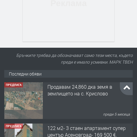
Бръчките трябва да обозначават само тези места, където
преди е имало усмивки. МАРК ТВЕН
Последни обяви
ПРЕДЛАГА
Продавам 24,860 дка земя в
землището на с. Крислово
преди 5 месеца
ПРЕДЛАГА
122 м2- 3 стаен апартамент супер
център Асеновград- 169 500 €.