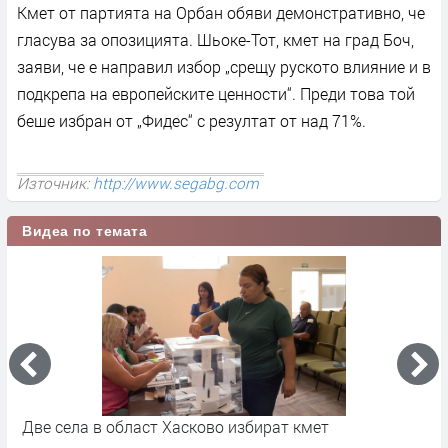
Кмет от партията на Орбан обяви демонстративно, че
гласува за опозицията. Шьоке-Тот, кмет на град Боч,
заяви, че е направил избор „срещу руското влияние и в
подкрепа на европейските ценности“. Преди това той
беше избран от „Фидес“ с резултат от над 71%.
Източник:
http://www.segabg.com
Видеа по темата
на
Две села в област Хасково избират кмет
П