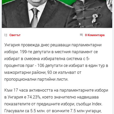
Светът
0 Коментара
Унгария провежда днес решаващи парламентарни
избори. 199-те депутати в местния парламент се
избират в смесена избирателна система с 5-
процентов праг - 106 депутати се избират в един тур в
мажоритарни райони, 93 се излъчват от
пропорционални партийни листи.
Към 17 часа активността на парламентарните избори
в Унгария е 74.23%, което значително надвишава
показателите от предишните избори, съобщи Index.
Гласували са 5.5 млн. от всичките 7.5 млн унгарци,