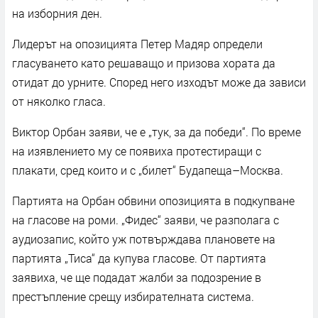
на изборния ден.
Лидерът на опозицията Петер Мадяр определи
гласуването като решаващо и призова хората да
отидат до урните. Според него изходът може да зависи
от няколко гласа.
Виктор Орбан заяви, че е „тук, за да победи“. По време
на изявлението му се появиха протестиращи с
плакати, сред които и с „билет“ Будапеща–Москва.
Партията на Орбан обвини опозицията в подкупване
на гласове на роми. „Фидес“ заяви, че разполага с
аудиозапис, който уж потвърждава плановете на
партията „Тиса“ да купува гласове. От партията
заявиха, че ще подадат жалби за подозрение в
престъпление срещу избирателната система.