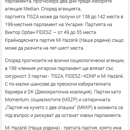
парламента, прогнозира два дни преди изборите
агенция Median. Според агенцията,
партията TISZA може да получи от 138 до 142 места в
199-местния парламент на Унгария. Партията на
Виктор Орбан FIDESZ — от 49 до 55 места.
Крайнодясната партия Mi Hazánk (Наша родина) също
може да разчита на пет-шест места.
Според прогнозите на всички социологически агенции,
в 199 членния унгарски парламент ще влязат със
сигурност 3 партии - TISZA, FIDESZ–KDNP и Mi Hazánk.
С по-малки шансове да прескочи избирателната
бариера е DK (Демократична коалиция). Партии като
Momentum, социалистите (MSZP) и сатиричната
„Партия на кучето с две опашки“ (MKKP) в момента са
под въпрос и рискуват да останат извън парламента.
Mi Hazánk (Наша родина) - третата партия, която има