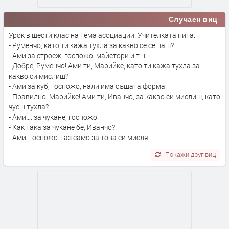
Случаен виц
Урок в шести клас на тема асоциации. Учителката пита:
- Руменчо, като ти кажа тухла за какво се сещаш?
- Ами за строеж, госпожо, майстори и т.н.
- Добре, Руменчо! Ами ти, Марийке, като ти кажа тухла за
какво си мислиш?
- Ами за куб, госпожо, нали има същата форма!
- Правилно, Марийке! Ами ти, Иванчо, за какво си мислиш, като
чуеш тухла?
- Ами…. за чукане, госпожо!
- Как така за чукане бе, Иванчо?
- Ами, госпожо… аз само за това си мисля!
Покажи друг виц