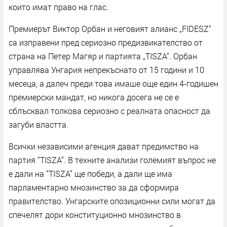
които имат право на глас.
Премиерът Виктор Орбан и неговият алианс „FIDESZ“
са изправени пред сериозно предизвикателство от
страна на Петер Магяр и партията „TISZA“. Орбан
управлява Унгария непрекъснато от 15 години и 10
месеца, а далеч преди това имаше още един 4-годишен
премиерски мандат, но никога досега не се е
сблъсквал толкова сериозно с реалната опасност да
загуби властта.
Всички независими агенция дават предимство на
партия “TISZA”. В техните анализи големият въпрос не
е дали на “TISZA” ще победи, а дали ще има
парламентарно мнозинство за да сформира
правителство. Унгарските опозиционни сили могат да
спечелят дори конституционно мнозинство в