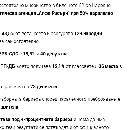
остоятелно мнозинство в бъдещото 52-ро Народно
гическа агенция „Алфа Рисърч“ при 50% паралелно
а
43,5%
от вота, което ѝ осигурява
129 народни
ва самостоятелно.
ЕРБ-СДС
с
13,5%
и
40 депутати
.
е
ПП-ДБ
, която получава
12,1%
от гласовете и
36 места
в
 се равнява на
23 депутати
.
зборната бариера според паралелното преброяване, е
тавители
.
тава под 4-процентната бариера
и няма да има
ко тези резултати се потвърдят и от официалното