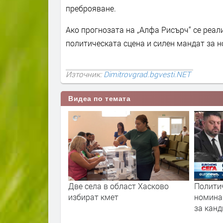
преброяване.
Ако прогнозата на „Алфа Рисърч“ се реал
политическата сцена и силен мандат за 
Източник:
Dimitrovgrad.bgvesti.NET
Видеа по темата
ране на
Две села в област Хасково
Полити
ори за кмет на
избират кмет
номина
за кан