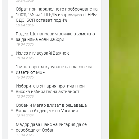
20.04.2026
Обрат при паралелното преброяване на
100%, "Мяра": ПП-ДБ изпреварват ГЕРБ-
СДС, БСП остават под 4%
20.04.2026
Радев: Ще направим всичко възможно
за да няма нови избори
19.04.2026
Излез и гласувай! Важно е!
18.04.2026
1 млн. евро за купуване на гласове са
иззети от МВР
15.04.2026
Изборите в Унгария протичат при
висока избирателна активност
12.04.2026
Орбан и Магяр влизат в решаваща
битка за бъдещето на Унгария
12.04.2026
Мадяр дава шанс на Унгария да се
освободи от Орбан
11.04.2026