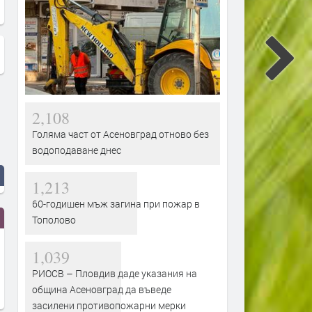
на 27 октомври
2,108
Голяма част от Асеновград отново без
водоподаване днес
1,213
60-годишен мъж загина при пожар в
Тополово
1,039
РИОСВ – Пловдив даде указания на
община Асеновград да въведе
засилени противопожарни мерки