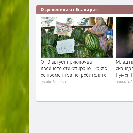
Още новини от България
та ще провeрява
От 9 август приключва
Млад п
фликт на
двойното етикетиране - какво
сканда
се променя за потребителите
Румен 
преди 12 часа
преди 12