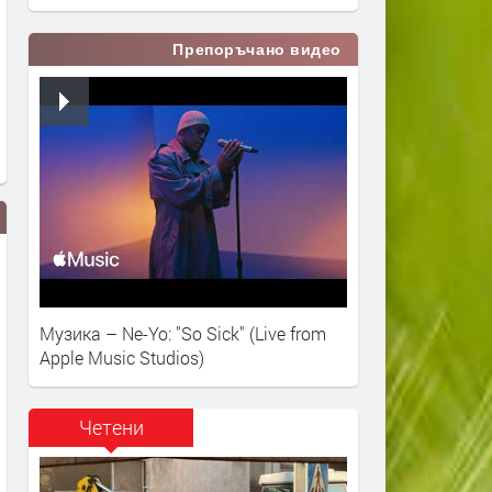
Препоръчано видео
Музика – Ne-Yo: "So Sick" (Live from
Apple Music Studios)
Новини 29 08 2022
11 са регистрираните
Четени
кандидати за кмет на Об
Хасково, които ще се бор
предстоящите местни из