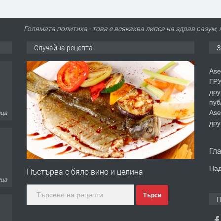
Голямата политика - това е всякаква липса на здрав разум
Случайна рецепта
З
Ase
ГРУ
дру
пуб
Ase
еца
дру
Гл
Над
Пъстърва с бяло вино и целина
еца
Търси
П