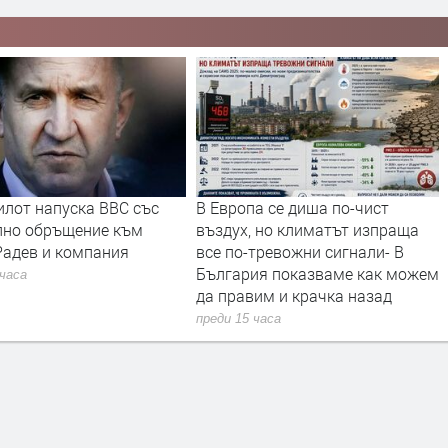
илот напуска ВВС със
В Европа се диша по-чист
лно обръщение към
въздух, но климатът изпраща
Радев и компания
все по-тревожни сигнали- В
България показваме как можем
 часа
да правим и крачка назад
преди 15 часа