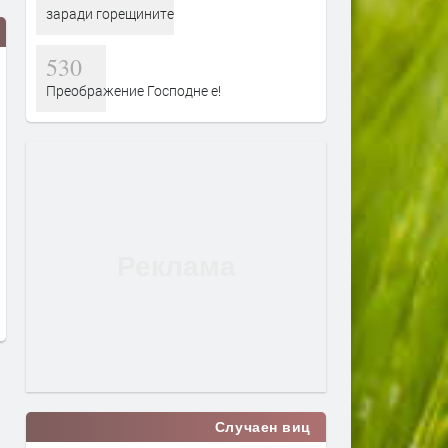
заради горещините
530
Преображение Господне е!
Турция взима 33% от
Първите бели щъркели в
проучванията за нефт и газ в
поеха на юг
блок „Хан Тервел“ в
преди 1 ден
българската зона на Черно
море. Какво значи това
преди 15 часа
Случаен виц