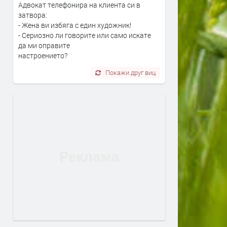
Адвокат телефонира на клиента си в
затвора:
- Жена ви избяга с един художник!
- Сериозно ли говорите или само искате
да ми оправите
настроението?
Покажи друг виц