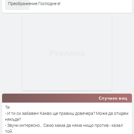
Преображение Господне е!
Случаен виц
Тя:
- И ти си забавен! Какво ще правиш довечера? Може да отидем
някъде?
- Звучи интересно... Само мама да няма нищо против.- казал
той.