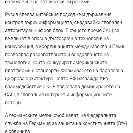
сближаване на автократични режими.
Русия следва китайския подход към държавния
контрол върху информацията, създавайки глобален
авторитарен цифров блок. В същото време САЩ се
въвличат в опасна дългосрочна технологична
конкуренция, а координацията между Москва и Пекин
позволява разработването и внедряването на
технологии, които конкурират американските
платформи и стандарти. Формирането на паралелна
цифрова архитектура, която РФ изгражда във
взаимодействие с КНР, подкопава доминирането на
САЩ в глобалния интернет и информационните
потоци.
А германските медии съобщават, че Федералната
служба на Германия за защита на конституцията (BfV)
е обвинила