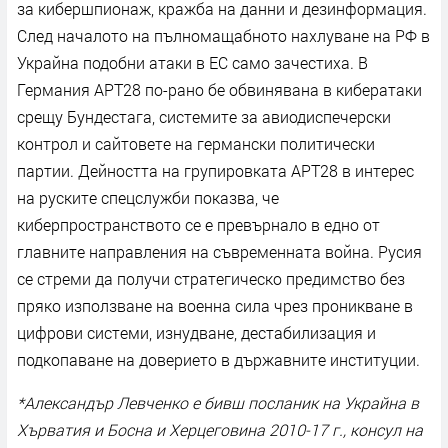
за кибершпионаж, кражба на данни и дезинформация.
След началото на пълномащабното нахлуване на РФ в
Украйна подобни атаки в ЕС само зачестиха. В
Германия APT28 по-рано бе обвинявана в кибератаки
срещу Бундестага, системите за авиодиспечерски
контрол и сайтовете на германски политически
партии. Дейността на групировката APT28 в интерес
на руските спецслужби показва, че
киберпространството се е превърнало в едно от
главните направления на съвременната война. Русия
се стреми да получи стратегическо предимство без
пряко използване на военна сила чрез проникване в
цифрови системи, изнудване, дестабилизация и
подкопаване на доверието в държавните институции.
*Александър Левченко е бивш посланик на Украйна в
Хърватия и Босна и Херцеговина 2010-17 г., консул на