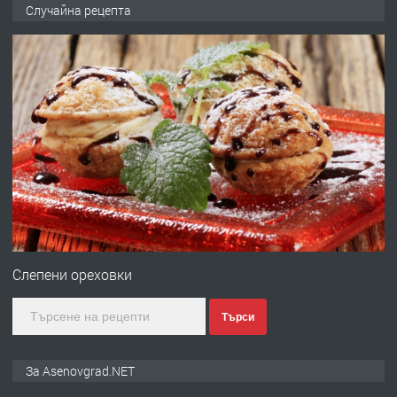
Професионална броячна машина -
Случайна рецепта
със сертификат от ЕЦБ
преди 1 година
ПРЕДЛАГА
Професионална зеленчукорезачка
за заведения и дома
преди 1 година
ПРЕДЛАГА
Дава под наем Асеновград
Слепени ореховки
Търси
преди 2 години
ПРЕДЛАГА
Давам индивидуалани уроци по
За Asenovgrad.NET
Немски език