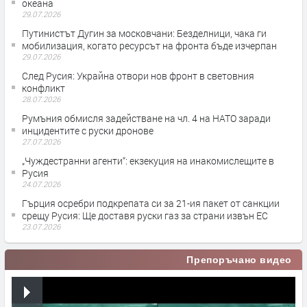
океана
29.07.2026
Путинистът Дугин за московчани: Безделници, чака ги
мобилизация, когато ресурсът на фронта бъде изчерпан
29.07.2026
След Русия: Украйна отвори нов фронт в световния
конфликт
28.07.2026
Румъния обмисля задействане на чл. 4 на НАТО заради
инцидентите с руски дронове
27.07.2026
„Чуждестранни агенти“: екзекуция на инакомислещите в
Русия
24.07.2026
Гърция осребри подкрепата си за 21-ия пакет от санкции
срещу Русия: Ще доставя руски газ за страни извън ЕС
23.07.2026
Препоръчано видео