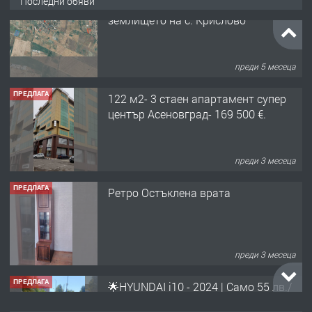
Последни обяви
ПРЕДЛАГА
122 м2- 3 стаен апартамент супер
център Асеновград- 169 500 €.
преди 3 месеца
ПРЕДЛАГА
Ретро Остъклена врата
преди 3 месеца
ПРЕДЛАГА
🌟HYUNDAI i10 - 2024 | Само 55 лв./
ден от DL RENT🌟
преди 10 месеца
ПРЕДЛАГА