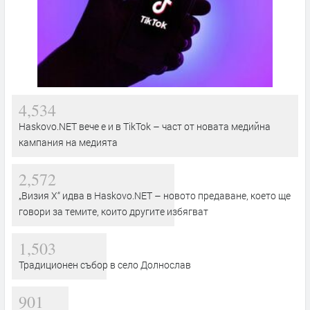
4,534
Haskovo.NET вече е и в TikTok – част от новата медийна
кампания на медията
2,572
„Визия Х“ идва в Haskovo.NET – новото предаване, което ще
говори за темите, които другите избягват
1,503
Традиционен събор в село Долнослав
901