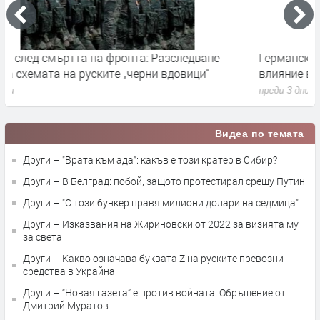
Германските служби разследват руски опити за
Х
влияние върху местния вот през септември
у
преди 3 дни
п
Видеа по темата
Други – "Врата към ада": какъв е този кратер в Сибир?
Други – В Белград: побой, защото протестирал срещу Путин
Други – "С този бункер правя милиони долари на седмица"
Други – Изказвания на Жириновски от 2022 за визията му
за света
Други – Какво означава буквата Z на руските превозни
средства в Украйна
Други – “Новая газета” е против войната. Обръщение от
Дмитрий Муратов