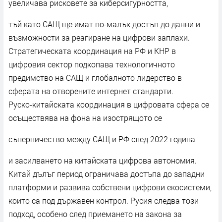
увеличава рисковете за киберсигурността,
тъй като САЩ ще имат по-малък достъп до данни и
възможности за реагиране на цифрови заплахи.
Стратегическата координация на РФ и КНР в
цифровия сектор подкопава технологичното
предимство на САЩ и глобалното лидерство в
сферата на отворените интернет стандарти.
Руско-китайската координация в цифровата сфера се
осъществява на фона на изострящото се
съперничество между САЩ и РФ след 2022 година
и засилването на китайската цифрова автономия.
Китай дълъг период ограничава достъпа до западни
платформи и развива собствени цифрови екосистеми,
които са под държавен контрол. Русия следва този
подход, особено след приемането на закона за