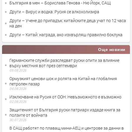
България в мен – Борислава Генова - Ню Йорк, САЩ
Други – Вирус и водка: Русия се алкохолизира
Други – Учене до припадък: китайските деца учат по 12 часа
на ден
Други – Китай: награда, ако изхвърляш правилно боклука
Още новини
Германските служби разследват руски опити за влияние
върху местния вот през септември
05.08.2026
Ормузкият ценови шок и ролята на Китай на глобалния
петролен пазар
04.08.2026
Изключване на Русия от ООН: Невъзможното е възможно
02.08.2026
Защитеният от България руски патриарх издаде книга за
ползите от войната
30.07.2026
В САЩ работят по плаващ мини-АЕЦ и центрове за данни в