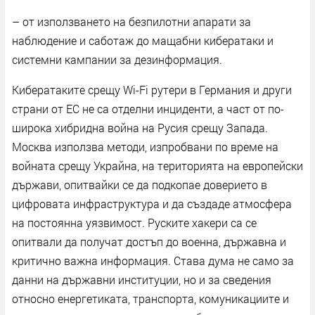
– от използването на безпилотни апарати за
наблюдение и саботаж до мащабни кибератаки и
системни кампании за дезинформация.
Кибератаките срещу Wi-Fi рутери в Германия и други
страни от ЕС не са отделни инциденти, а част от по-
широка хибридна война на Русия срещу Запада.
Москва използва методи, изпробвани по време на
войната срещу Украйна, на територията на европейски
държави, опитвайки се да подкопае доверието в
цифровата инфраструктура и да създаде атмосфера
на постоянна уязвимост. Руските хакери са се
опитвали да получат достъп до военна, държавна и
критично важна информация. Става дума не само за
данни на държавни институции, но и за сведения
относно енергетиката, транспорта, комуникациите и