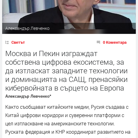
Александър Левченко
Светът
0 Коментара
Москва и Пекин изграждат
собствена цифрова екосистема, за
да изтласкат западните технологии
и доминацията на САЩ, пренасяйки
кибервойната в сърцето на Европа
Александър Левченко*
Както съобщават китайските медии, Русия създава с
Китай цифрови коридори и суверенни платформи с
цел изтласкване на американските технологии.
Руската федерация и КНР координират развитието на