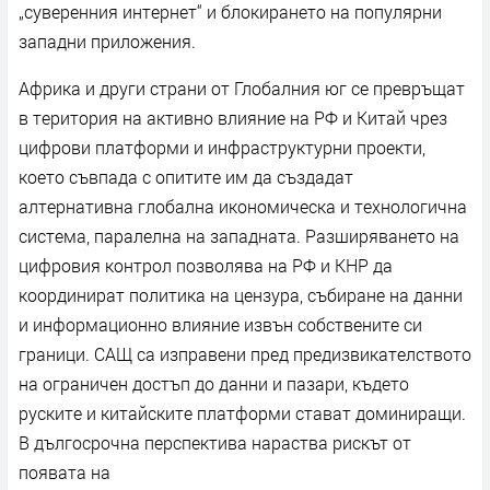
„суверенния интернет“ и блокирането на популярни
западни приложения.
Африка и други страни от Глобалния юг се превръщат
в територия на активно влияние на РФ и Китай чрез
цифрови платформи и инфраструктурни проекти,
което съвпада с опитите им да създадат
алтернативна глобална икономическа и технологична
система, паралелна на западната. Разширяването на
цифровия контрол позволява на РФ и КНР да
координират политика на цензура, събиране на данни
и информационно влияние извън собствените си
граници. САЩ са изправени пред предизвикателството
на ограничен достъп до данни и пазари, където
руските и китайските платформи стават доминиращи.
В дългосрочна перспектива нараства рискът от
появата на