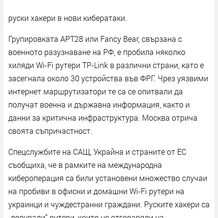
руски хакери в нови кибератаки.
Групировката APT28 или Fancy Bear, свързана с
военното разузнаване на РФ, е пробила няколко
хиляди Wi-Fi рутери TP-Link в различни страни, като е
засегнала около 30 устройства във ФРГ. Чрез уязвими
интернет маршрутизатори те са се опитвали да
получат военна и държавна информация, както и
данни за критична инфраструктура. Москва отрича
своята съпричастност.
Спецслужбите на САЩ, Украйна и страните от ЕС
съобщиха, че в рамките на международна
кибероперация са били установени множество случаи
на пробиви в офисни и домашни Wi-Fi рутери на
украинци и чуждестранни граждани. Руските хакери са
„ловували“ рутери, които не отговаряли на