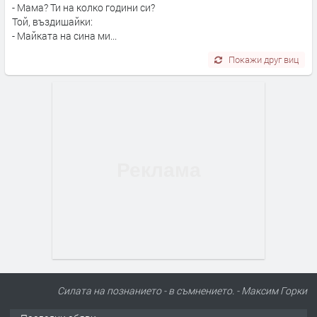
- Мама? Ти на колко години си?
Той, въздишайки:
- Майката на сина ми...
Покажи друг виц
Силата на познанието - в съмнението. - Максим Горки