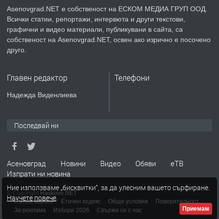
Asenovgrad.NET е собственост на ЕСКОМ МЕДИА ГРУП ООД.
Всички статии, репортажи, интервюта и други текстови,
преди 2 години
графични и видео материали, публикувани в сайта, са
собственост на Asenovgrad.NET, освен ако изрично е посочено
ПРЕДЛАГА
ремонт на покриви
друго.
Главен редактор
Телефони
преди 2 години
Надежда Виденлиева
ПРЕДЛАГА
Висококачествени Целофанови
Пликове - СКОРПИОПЛАСТ
Последвай ни
преди 3 години
Асеновград
Новини
Видео
Обяви
еТВ
Изпрати ни новина
ПРЕДЛАГА
Кутии с подаръци
Ние използваме „бисквитки“, за да улесним вашето сърфиране.
© Copyright
Haskovo.NET
Научете повече
.
Пълна версия
Етичен кодекс
Общи условия
Поверителност
Приемам
За реклама
Избори 2026
Свържи се с нас