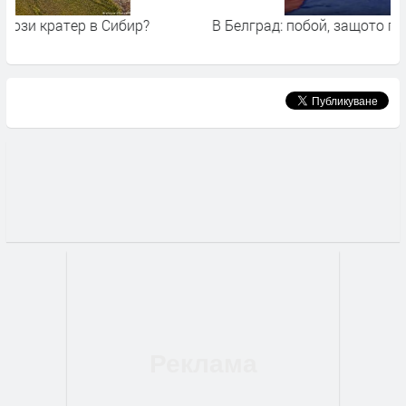
В Белград: побой, защото протестирал срещу Путин
"