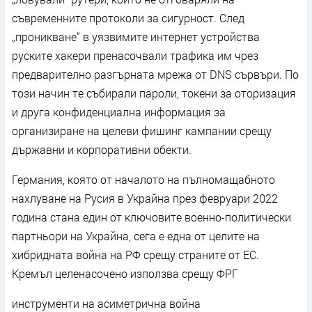
съвременните протоколи за сигурност. След
„проникване“ в уязвимите интернет устройства
руските хакери пренасочвали трафика им чрез
предварително разгърната мрежа от DNS сървъри. По
този начин те събирали пароли, токени за оторизация
и друга конфиденциална информация за
организиране на целеви фишинг кампании срещу
държавни и корпоративни обекти.
Германия, която от началото на пълномащабното
нахлуване на Русия в Украйна през февруари 2022
година стана един от ключовите военно-политически
партньори на Украйна, сега е една от целите на
хибридната война на РФ срещу страните от ЕС.
Кремъл целенасочено използва срещу ФРГ
инструменти на асиметрична война