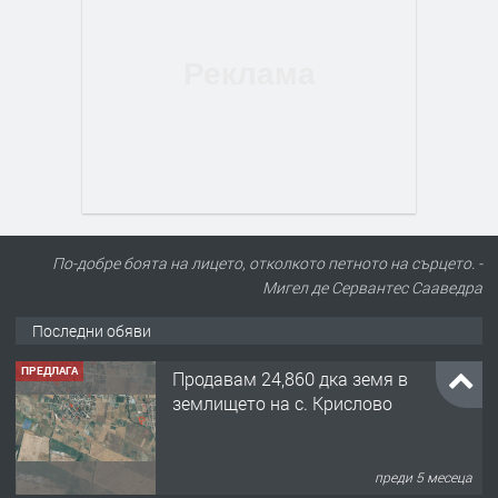
По-добре боята на лицето, отколкото петното на сърцето. -
Мигел де Сервантес Сааведра
Последни обяви
ПРЕДЛАГА
Продавам 24,860 дка земя в
землището на с. Крислово
преди 5 месеца