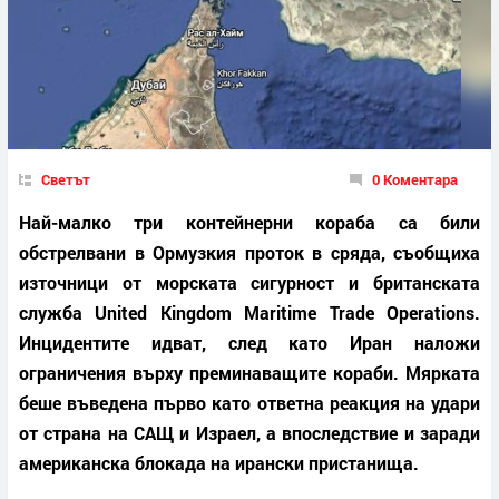
Светът
0 Коментара
Най-малко три контейнерни кораба са били
обстрелвани в Ормузкия проток в сряда, съобщиха
източници от морската сигурност и британската
служба United Kingdom Maritime Trade Operations.
Инцидентите идват, след като Иран наложи
ограничения върху преминаващите кораби. Мярката
беше въведена първо като ответна реакция на удари
от страна на САЩ и Израел, а впоследствие и заради
американска блокада на ирански пристанища.