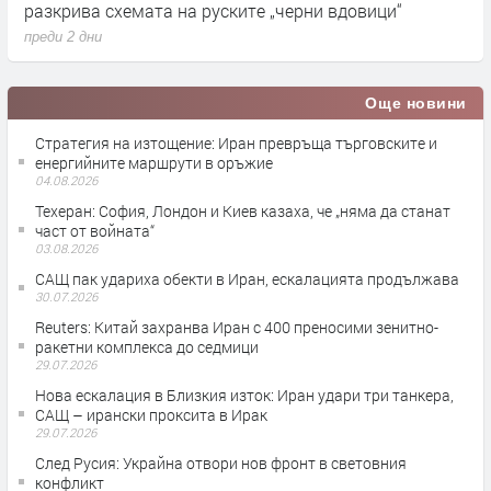
разкрива схемата на руските „черни вдовици“
в
преди 2 дни
п
Още новини
Стратегия на изтощение: Иран превръща търговските и
енергийните маршрути в оръжие
04.08.2026
Teхеран: София, Лондон и Киев казаха, че „няма да станат
част от войната“
03.08.2026
САЩ пак удариха обекти в Иран, ескалацията продължава
30.07.2026
Reuters: Китай захранва Иран с 400 преносими зенитно-
ракетни комплекса до седмици
29.07.2026
Нова ескалация в Близкия изток: Иран удари три танкера,
САЩ – ирански проксита в Ирак
29.07.2026
След Русия: Украйна отвори нов фронт в световния
конфликт