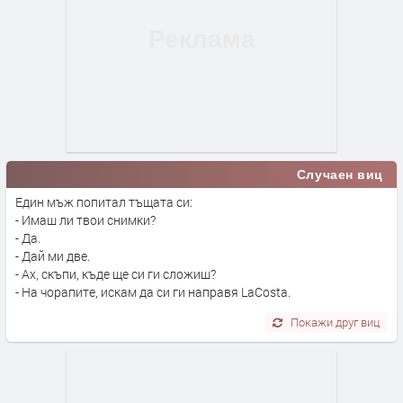
Случаен виц
Един мъж попитал тъщата си:
- Имаш ли твои снимки?
- Да.
- Дай ми две.
- Ах, скъпи, къде ще си ги сложиш?
- На чорапите, искам да си ги направя LaCosta.
Покажи друг виц