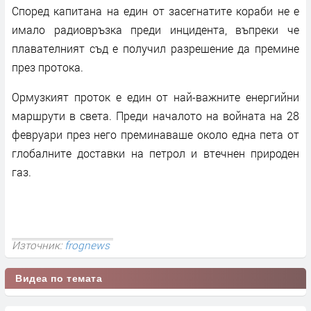
Според капитана на един от засегнатите кораби не е
имало радиовръзка преди инцидента, въпреки че
плавателният съд е получил разрешение да премине
през протока.
Ормузкият проток е един от най-важните енергийни
маршрути в света. Преди началото на войната на 28
февруари през него преминаваше около една пета от
глобалните доставки на петрол и втечнен природен
газ.
Източник:
frognews
Видеа по темата