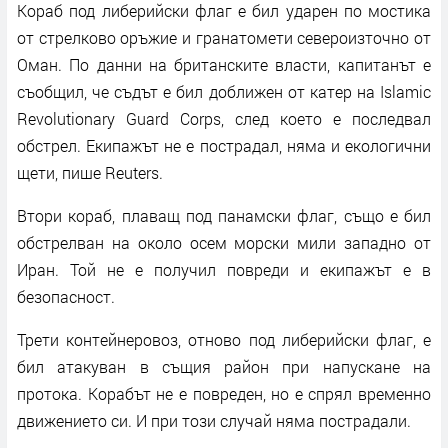
Кораб под либерийски флаг е бил ударен по мостика
от стрелково оръжие и гранатомети североизточно от
Оман. По данни на британските власти, капитанът е
съобщил, че съдът е бил доближен от катер на Islamic
Revolutionary Guard Corps, след което е последвал
обстрел. Екипажът не е пострадал, няма и екологични
щети, пише Reuters.
Втори кораб, плаващ под панамски флаг, също е бил
обстрелван на около осем морски мили западно от
Иран. Той не е получил повреди и екипажът е в
безопасност.
Трети контейнеровоз, отново под либерийски флаг, е
бил атакуван в същия район при напускане на
протока. Корабът не е повреден, но е спрял временно
движението си. И при този случай няма пострадали.