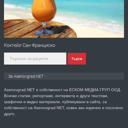
със сертификат от ЕЦБ
преди 1 година
ПРЕДЛАГА
Професионална зеленчукорезачка
за заведения и дома
Коктейл Сан Франциско
Търси
преди 1 година
ПРЕДЛАГА
Дава под наем Асеновград
За Asenovgrad.NET
Asenovgrad.NET е собственост на ЕСКОМ МЕДИА ГРУП ООД.
Всички статии, репортажи, интервюта и други текстови,
преди 2 години
графични и видео материали, публикувани в сайта, са
собственост на Asenovgrad.NET, освен ако изрично е посочено
ПРЕДЛАГА
Давам индивидуалани уроци по
друго.
Немски език