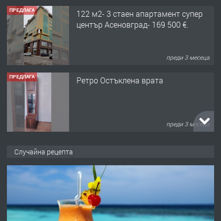
ПРЕДЛАГА
122 м2- 3 стаен апартамент супер
център Асеновград- 169 500 €.
преди 3 месеца
ПРЕДЛАГА
Ретро Остъклена врата
преди 3 месеца
ПРЕДЛАГА
🌟HYUNDAI i10 - 2024 | Само 55 лв./
Случайна рецепта
ден от DL RENT🌟
преди 10 месеца
ПРЕДЛАГА
Професионална броячна машина -