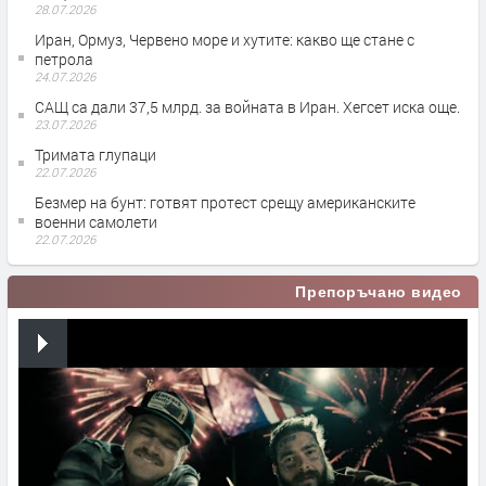
28.07.2026
Иран, Ормуз, Червено море и хутите: какво ще стане с
петрола
24.07.2026
САЩ са дали 37,5 млрд. за войната в Иран. Хегсет иска още.
23.07.2026
Тримата глупаци
22.07.2026
Безмер на бунт: готвят протест срещу американските
военни самолети
22.07.2026
Препоръчано видео