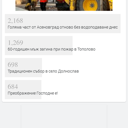
2,168
Голяма част от Асеновград отново без водоподаване днес
1,269
60-годишен мъж загина при пожар в Тополово
698
Традиционен събор в село Долнослав
684
Преображение Господне е!