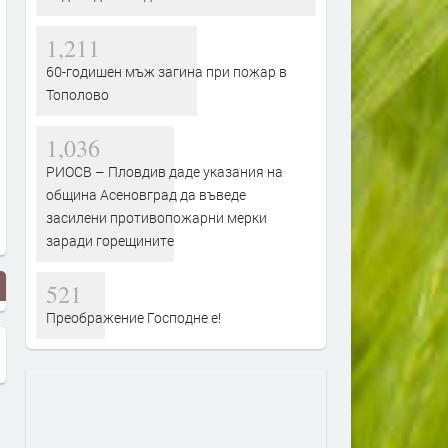
1,211
60-годишен мъж загина при пожар в
Тополово
1,036
РИОСВ – Пловдив даде указания на
община Асеновград да въведе
засилени противопожарни мерки
заради горещините
521
Преображение Господне е!