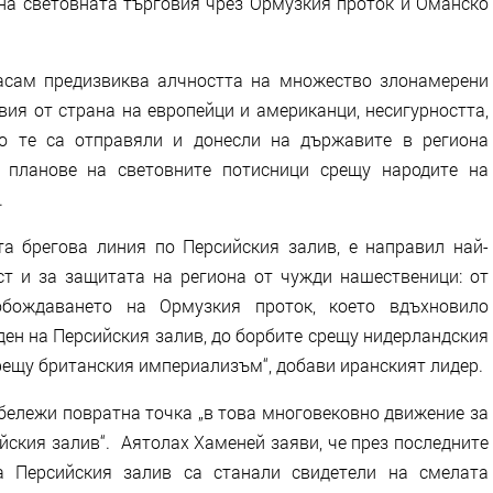
на световната търговия чрез Ормузкия проток и Оманско
насам предизвиква алчността на множество злонамерени
ия от страна на европейци и американци, несигурността,
то те са отправяли и донесли на държавите в региона
 планове на световните потисници срещу народите на
.
та брегова линия по Персийския залив, е направил най-
т и за защитата на региона от чужди нашественици: от
обождаването на Ормузкия проток, което вдъхновило
ден на Персийския залив, до борбите срещу нидерландския
ещу британския империализъм“, добави иранският лидер.
бележи повратна точка „в това многовековно движение за
йския залив“. Аятолах Хаменей заяви, че през последните
а Персийския залив са станали свидетели на смелата