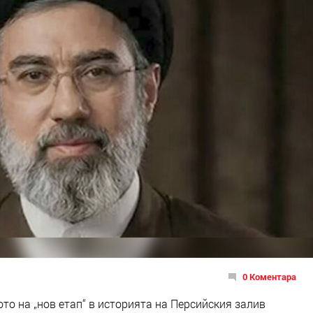
0 Коментара
ото на „нов етап“ в историята на Персийския залив