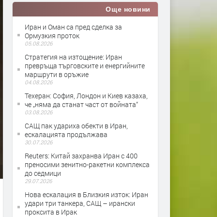
Още новини
Иран и Оман са пред сделка за
Ормузкия проток
05.08.2026
Стратегия на изтощение: Иран
превръща търговските и енергийните
маршрути в оръжие
04.08.2026
Teхеран: София, Лондон и Киев казаха,
че „няма да станат част от войната“
03.08.2026
САЩ пак удариха обекти в Иран,
ескалацията продължава
30.07.2026
Reuters: Китай захранва Иран с 400
преносими зенитно-ракетни комплекса
до седмици
29.07.2026
Нова ескалация в Близкия изток: Иран
удари три танкера, САЩ – ирански
проксита в Ирак