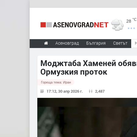
°C
28
Асеновград
България
Светът
Моджтаба Хаменей обяви
Ормузкия проток
Гореща тема:
Иран
17:12, 30 апр 2026 г.
2,487