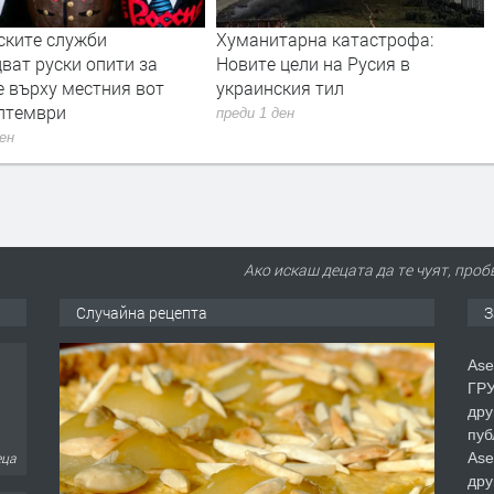
ските служби
Хуманитарна катастрофа:
ват руски опити за
Новите цели на Русия в
е върху местния вот
украинския тил
ептември
преди 1 ден
ден
Ако искаш децата да те чуят, проб
Случайна рецепта
З
Ase
ГРУ
дру
пуб
Ase
еца
дру