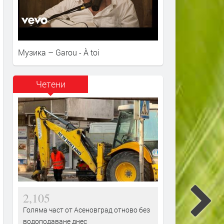
Музика – Garou - À toi
Четени
2,105
Голяма част от Асеновград отново без
водоподаване днес