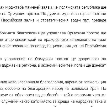
ах Моджтаба Хаменей заяви, че Ислямската република ще
 на Ормузкия проток. По думите му с това ще се постави
 Персийския залив и стратегическия воден път, предаде
 божията благословия да управлява Ормузкия проток, ще
ив и ще сложи край на враждебното използване на този
 в свое послание по повод Националния ден на Персийския
а управление на Ормузкия проток ще допринесат за
 държави в региона, а икономическите ѝ ползи ще донесат
алив като несравнима благословия, дарена от всемогъщия
а, особено на благородния народ на ислямски Иран. По
вече от обикновен воден басейн - той е оформил част от
 служейки както като място за среща на народите, така и