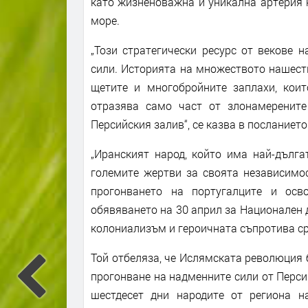
като жизненоважна и уникална артерия 
море.
„Този стратегически ресурс от векове 
сили. Историята на множеството нашеств
щетите и многобройните заплахи, кои
отразява само част от злонамерените
Персийския залив“, се казва в посланието
„Иранският народ, който има най-дълга
големите жертви за своята независимос
прогонването на португалците и осв
обявяването на 30 април за Национален 
колониализъм и героичната съпротива ср
Той отбеляза, че Ислямската революция 
прогонване на надменните сили от Перси
шестдесет дни народите от региона н