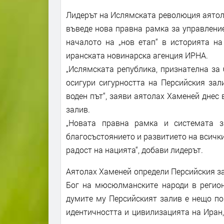
Лидерът на Ислямската революция аятол
въведе нова правна рамка за управление
началото на „нов етап“ в историята на
иранската новинарска агенция ИРНА.
„Ислямската република, признателна за
осигури сигурността на Персийския зал
воден път“, заяви аятолах Хаменей днес
залив.
„Новата правна рамка и системата з
благосъстоянието и развитието на всички
радост на нацията“, добави лидерът.
Аятолах Хаменей определи Персийския з
Бог на мюсюлманските народи в регион
думите му Персийският залив е нещо по
идентичността и цивилизацията на Иран,