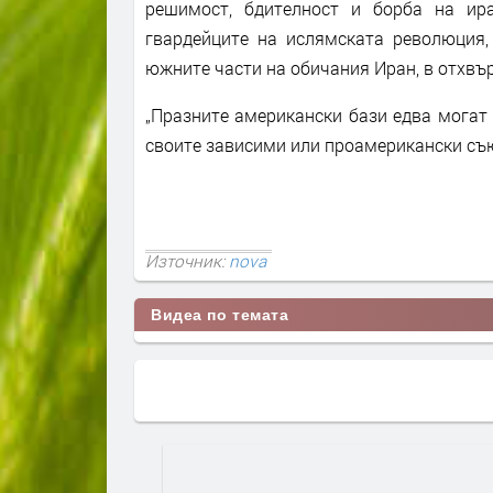
решимост, бдителност и борба на ир
гвардейците на ислямската революция,
южните части на обичания Иран, в отхвъ
„Празните американски бази едва могат 
своите зависими или проамерикански съю
Източник:
nova
Видеа по темата