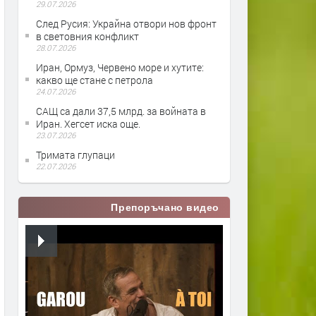
29.07.2026
След Русия: Украйна отвори нов фронт
в световния конфликт
28.07.2026
Иран, Ормуз, Червено море и хутите:
какво ще стане с петрола
24.07.2026
САЩ са дали 37,5 млрд. за войната в
Иран. Хегсет иска още.
23.07.2026
Тримата глупаци
22.07.2026
Препоръчано видео