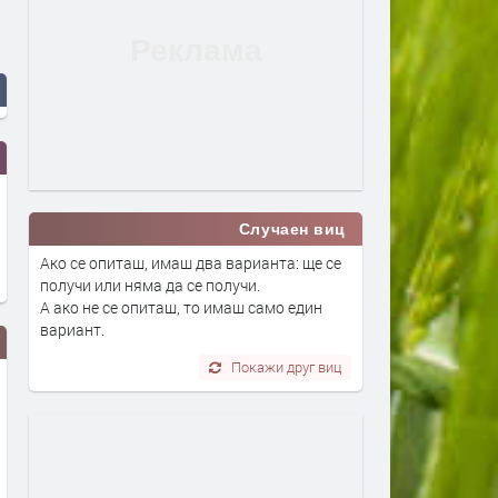
Случаен виц
Ако се опиташ, имаш два варианта: ще се
получи или няма да се получи.
А ако не се опиташ, то имаш само един
вариант.
Покажи друг виц