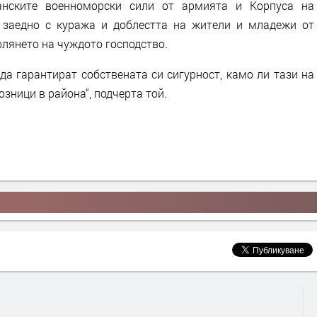
анските военноморски сили от армията и Корпуса на
 заедно с куража и доблестта на жители и младежи от
рлянето на чуждото господство.
да гарантират собствената си сигурност, камо ли тази на
зници в района“, подчерта той.