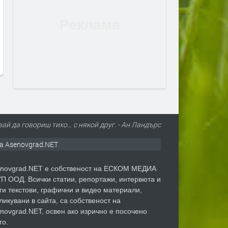
Дрон с експлозив е открит на
Сеута след трагедията: К
летището в Лайпциг
виновен – Испания, Маро
трафикантите?
преди 1 ден
преди 1 ден
вай да говориш тихо… с някой друг. - Ан Ландърс
а Asenovgrad.NET
novgrad.NET е собственост на ЕСКОМ МЕДИА
П ООД. Всички статии, репортажи, интервюта и
ги текстови, графични и видео материали,
ликувани в сайта, са собственост на
novgrad.NET, освен ако изрично е посочено
го.