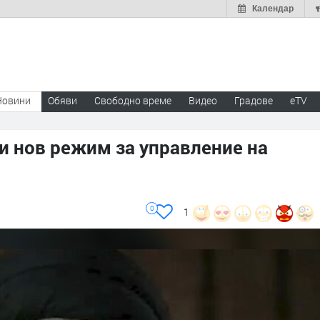
Календар
Новини
Обяви
Свободно време
Видео
Градове
eTV
 нов режим за управление на
0
1