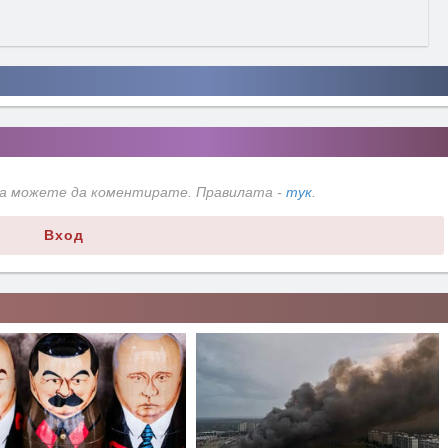
да можете да коментирате. Правилата -
тук
.
Вход