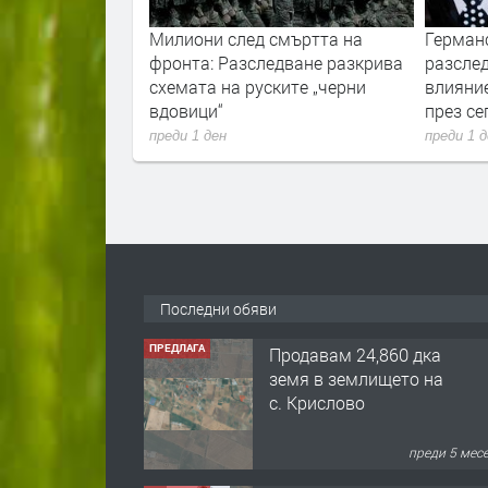
ори с пожарите
Милиони след смъртта на
Герман
нологиите vs.
фронта: Разследване разкрива
разслед
и
схемата на руските „черни
влияни
вдовици“
през с
преди 1 ден
преди 1 
Последни обяви
ПРЕДЛАГА
Продавам 24,860 дка
земя в землището на
с. Крислово
преди 5 мес