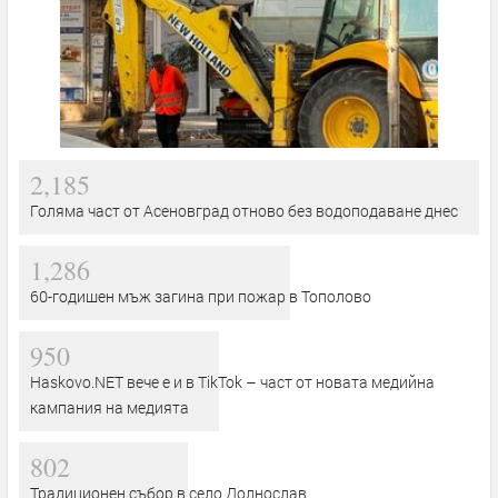
2,185
Голяма част от Асеновград отново без водоподаване днес
1,286
60-годишен мъж загина при пожар в Тополово
950
Haskovo.NET вече е и в TikTok – част от новата медийна
кампания на медията
802
Традиционен събор в село Долнослав