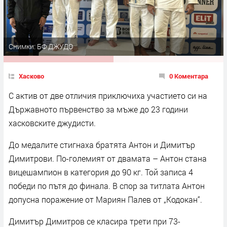
Снимки: БФ ДЖУДО
Хасково
0 Коментара
С актив от две отличия приключиха участието си на
Държавното първенство за мъже до 23 години
хасковските джудисти.
До медалите стигнаха братята Антон и Димитър
Димитрови. По-големият от двамата – Антон стана
вицешампион в категория до 90 кг. Той записа 4
победи по пътя до финала. В спор за титлата Антон
допусна поражение от Мариян Палев от „Кодокан“.
Димитър Димитров се класира трети при 73-