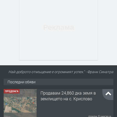
Най-доброто отмъщение е огромният успех." - Франк Синатра
Последни обяви
ПРЕДЛАГА
Продавам 24,860 дка земя в
землището на с. Крислово
преди 5 месеца