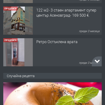
ПРЕДЛАГА
122 м2- 3 стаен апартамент супер
център Асеновград- 169 500 €.
преди 3 месеца
ПРЕДЛАГА
Ретро Остъклена врата
преди 3 месеца
ПРЕДЛАГА
🌟HYUNDAI i10 - 2024 | Само 55 лв./
Случайна рецепта
ден от DL RENT🌟
преди 10 месеца
ПРЕДЛАГА
Професионална броячна машина -