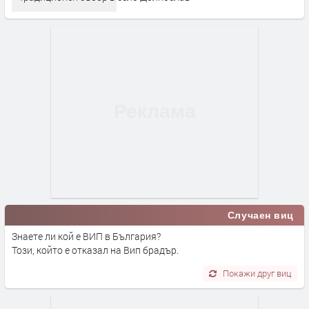
Случаен виц
Знаете ли кой е ВИП в България?
Този, който е отказал на Вип брадър.
Покажи друг виц