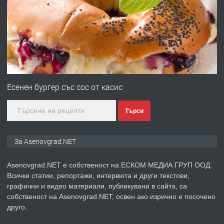
със сертификат от ЕЦБ
преди 1 година
ПРЕДЛАГА
Професионална зеленчукорезачка
за заведения и дома
Есенен бургер със сос от касис
Търси
преди 1 година
ПРЕДЛАГА
Дава под наем Асеновград
За Asenovgrad.NET
Asenovgrad.NET е собственост на ЕСКОМ МЕДИА ГРУП ООД.
Всички статии, репортажи, интервюта и други текстови,
преди 2 години
графични и видео материали, публикувани в сайта, са
собственост на Asenovgrad.NET, освен ако изрично е посочено
ПРЕДЛАГА
Давам индивидуалани уроци по
друго.
Немски език