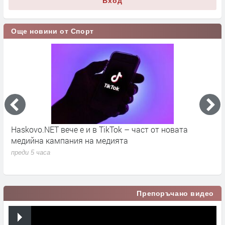
Вход
Още новини от Спорт
во
Haskovo.NET вече е и в TikTok – част от новата
О
медийна кампания на медията
„
преди 5 часа
п
Препоръчано видео