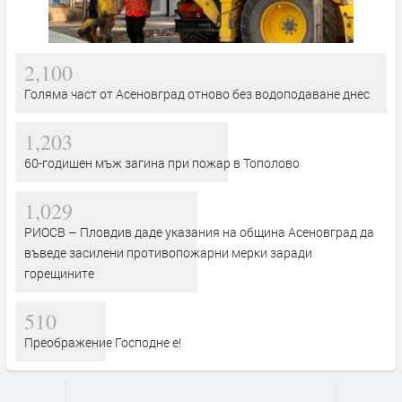
2,100
Голяма част от Асеновград отново без водоподаване днес
1,203
60-годишен мъж загина при пожар в Тополово
1,029
РИОСВ – Пловдив даде указания на община Асеновград да
въведе засилени противопожарни мерки заради
горещините
510
Преображение Господне е!