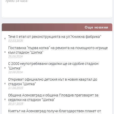
д
преди 14 часа
п
Още новини
Тече II етап от реконструкцията на ул.“Книжна фабрика“
02.03.2026
Поставиха "първа копка" на ремонта на помощното игрище
към стадион "Шипка"
25.09.2024
С 2000 неупотребявани седалки ще се сдобие стадион
"Шипка"
22.08.2024
Откриват официално детския кът в новия квартал до
стадион "Шипка"
01.06.2023
Община Асеновград и община Пловдив преговарят за
седалки на стадион "Шипка"
20.01.2023
Кметът на Асеновград получи благодарствен плакет от