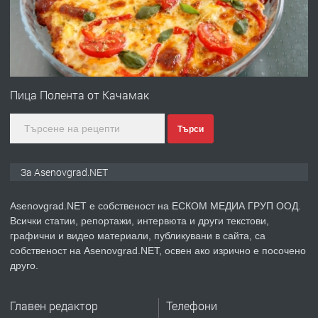
преди 1 година
ПРЕДЛАГА
Професионална зеленчукорезачка
за заведения и дома
Пица Полента от Качамак
Търси
преди 1 година
ПРЕДЛАГА
Дава под наем Асеновград
За Asenovgrad.NET
Asenovgrad.NET е собственост на ЕСКОМ МЕДИА ГРУП ООД.
Всички статии, репортажи, интервюта и други текстови,
преди 2 години
графични и видео материали, публикувани в сайта, са
собственост на Asenovgrad.NET, освен ако изрично е посочено
ПРЕДЛАГА
Давам индивидуалани уроци по
друго.
Немски език
Главен редактор
Телефони