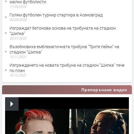
малки футболисти
17.09.2022
Голям футболен турнир стартира в Асеновград
03.09.2022
Изграждат бетонова основа на трибуната на стадион
"Шипка"
25.07.2022
Възобновиха емблематичната трибуна "Трите пейки" на
стадион "Шипка"
10.11.2021
Изграждането на новата трибуна на стадион "Шипка" тече
по план
25.10.2021
Препоръчано видео