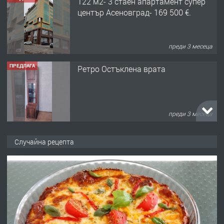
122 м2- 3 стаен апартамент супер
център Асеновград- 169 500 €.
преди 3 месеца
ПРЕДЛАГА
Ретро Остъклена врата
преди 3 месеца
ПРЕДЛАГА
🌟HYUNDAI i10 - 2024 | Само 55 лв./
Случайна рецепта
ден от DL RENT🌟
преди 10 месеца
ПРЕДЛАГА
Професионална броячна машина -
със сертификат от ЕЦБ