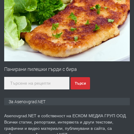
преди 10 месеца
ПРЕДЛАГА
Професионална броячна машина -
със сертификат от ЕЦБ
преди 1 година
ПРЕДЛАГА
Професионална зеленчукорезачка
за заведения и дома
Панирани пилешки гърди с бира
Търси
преди 1 година
ПРЕДЛАГА
Дава под наем Асеновград
За Asenovgrad.NET
Asenovgrad.NET е собственост на ЕСКОМ МЕДИА ГРУП ООД.
Всички статии, репортажи, интервюта и други текстови,
преди 2 години
графични и видео материали, публикувани в сайта, са