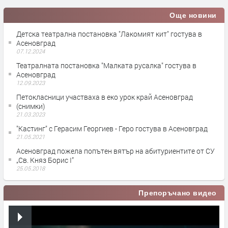
Още новини
Детска театрална постановка "Лакомият кит" гостува в
Асеновград
07.12.2024
Театралната постановка "Малката русалка" гостува в
Асеновград
12.09.2023
Петокласници участваха в еко урок край Асеновград
(снимки)
21.03.2023
"Кастинг" с Герасим Георгиев - Геро гостува в Асеновград
21.05.2021
Асеновград пожела попътен вятър на абитуриентите от СУ
„Св. Княз Борис I”
25.05.2018
Препоръчано видео