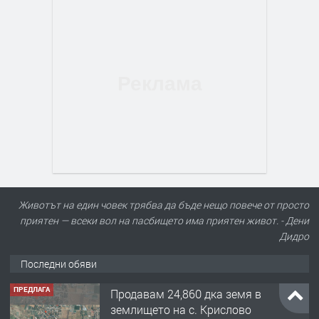
Животът на един човек трябва да бъде нещо повече от просто
приятен — всеки вол на пасбището има приятен живот. - Дени
Дидро
Последни обяви
ПРЕДЛАГА
Продавам 24,860 дка земя в
землището на с. Крислово