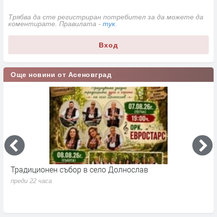
Трябва да сте регистриран потребител за да можете да
коментирате. Правилата -
тук
.
Вход
Още новини от Асеновград
Традиционен събор в село Долнослав
П
преди 22 часа
п