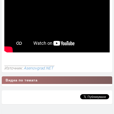
Източник:
Asenovgrad.NET
Видеа по темата