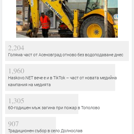
2,204
Голяма част от Асеновград отново без водоподаване днес
1,960
Haskovo.NET вече е и в TikTok – част от новата медийна
кампания на медията
1,305
60-годишен мъж загина при пожар в Тополово
907
Традиционен събор в село Долнослав