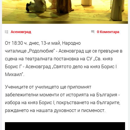
Асеновград
0 Коментара
От 18:30 ч. днес, 13-и май, Народно
читалище „Родолюбие“ - Асеновград ще се превърне в
сцена на театралната постановка на СУ „Св. княз
Борис I“ - Асеновград „Святото дело на княз Борис I
Михаил“.
Учениците от училището ще припомнят
забележителни моменти от историята на България -
избора на княз Борис I, покръстването на българите,
раждането на нашата духовност и писменост.