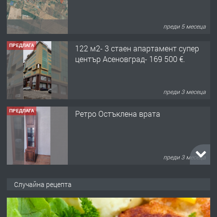
преди 5 месеца
ПРЕДЛАГА
122 м2- 3 стаен апартамент супер
център Асеновград- 169 500 €.
преди 3 месеца
ПРЕДЛАГА
Ретро Остъклена врата
преди 3 месеца
ПРЕДЛАГА
🌟HYUNDAI i10 - 2024 | Само 55 лв./
Случайна рецепта
ден от DL RENT🌟