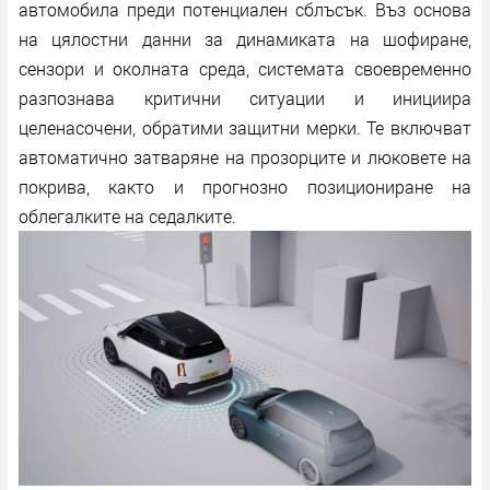
автомобила преди потенциален сблъсък. Въз основа
на цялостни данни за динамиката на шофиране,
сензори и околната среда, системата своевременно
разпознава критични ситуации и инициира
целенасочени, обратими защитни мерки. Те включват
автоматично затваряне на прозорците и люковете на
покрива, както и прогнозно позициониране на
облегалките на седалките.