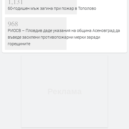
1,131
60-годишен мъж загина при пожар в Тополово
968
РИОСВ – Пловдив даде указания на община Асеновград да
въведе засилени противопожарни мерки заради
горещините