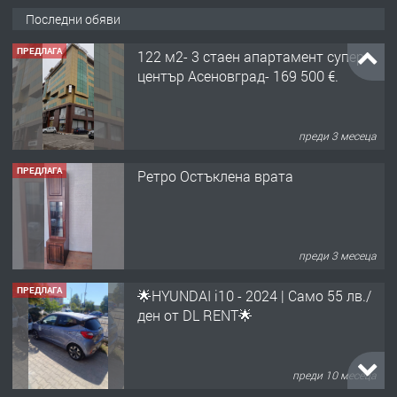
Последни обяви
ПРЕДЛАГА
122 м2- 3 стаен апартамент супер
център Асеновград- 169 500 €.
преди 3 месеца
ПРЕДЛАГА
Ретро Остъклена врата
преди 3 месеца
ПРЕДЛАГА
🌟HYUNDAI i10 - 2024 | Само 55 лв./
ден от DL RENT🌟
преди 10 месеца