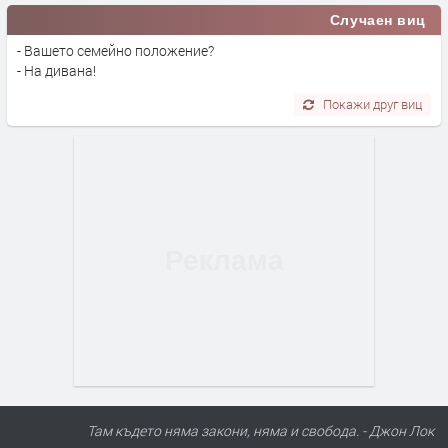
Случаен виц
- Вашето семейно положение?
- На дивана!
Покажи друг виц
Там където няма закони, няма и свобода. - Джон Лок