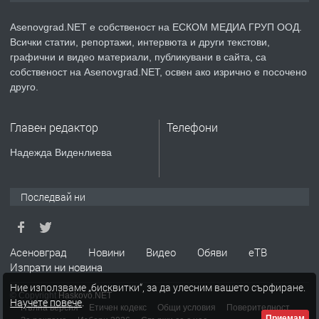
Asenovgrad.NET е собственост на ЕСКОМ МЕДИА ГРУП ООД.
Всички статии, репортажи, интервюта и други текстови,
преди 2 години
графични и видео материали, публикувани в сайта, са
собственост на Asenovgrad.NET, освен ако изрично е посочено
ПРЕДЛАГА
ремонт на покриви
друго.
Главен редактор
Телефони
преди 2 години
Надежда Виденлиева
ПРЕДЛАГА
Висококачествени Целофанови
Пликове - СКОРПИОПЛАСТ
Последвай ни
преди 3 години
Асеновград
Новини
Видео
Обяви
еТВ
Изпрати ни новина
ПРЕДЛАГА
Кутии с подаръци
Ние използваме „бисквитки“, за да улесним вашето сърфиране.
© Copyright
Haskovo.NET
Научете повече
.
Пълна версия
Етичен кодекс
Общи условия
Поверителност
Приемам