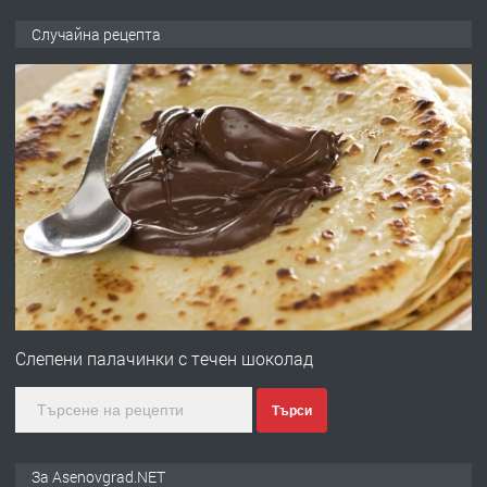
ПРЕДЛАГА
Професионална броячна машина -
Случайна рецепта
със сертификат от ЕЦБ
преди 1 година
ПРЕДЛАГА
Професионална зеленчукорезачка
за заведения и дома
преди 1 година
ПРЕДЛАГА
Дава под наем Асеновград
Слепени палачинки с течен шоколад
Търси
преди 2 години
ПРЕДЛАГА
Давам индивидуалани уроци по
За Asenovgrad.NET
Немски език