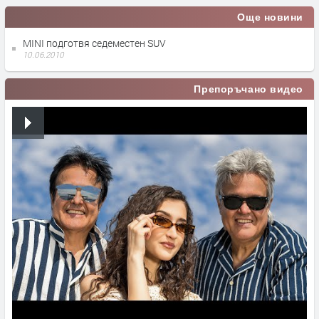
Още новини
MINI подготвя седеместен SUV
10.06.2010
Препоръчано видео