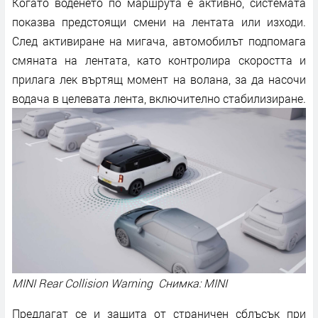
Когато воденето по маршрута е активно, системата
показва предстоящи смени на лентата или изходи.
След активиране на мигача, автомобилът подпомага
смяната на лентата, като контролира скоростта и
прилага лек въртящ момент на волана, за да насочи
водача в целевата лента, включително стабилизиране.
MINI Rear Collision Warning Снимка: MINI
Предлагат се и защита от страничен сблъсък при