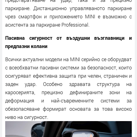
паркиране. Дистанционно управляваното паркиране
чрез смартфон и приложението MINI е възможно с
асистента за паркиране Professional.
Пасивна сигурност от въздушни възглавници и
предпазни колани
Всички актуални модели на MINI серийно се оборудват
с всеобхватни пасивни системи за безопасност, които
осигуряват ефективна защита при челен, страничен и
заден удар. Особено здравата структура на
каросерията, прецизно дефинираните зони на
деформация и най-съвременните системи за
обезопасяване формират основата за това високо
ниво на сигурност.