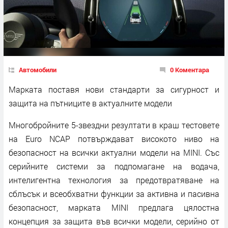
Автомобили
0 Коментара
Марката поставя нови стандарти за сигурност и
защита на пътниците в актуалните модели
Многобройните 5-звездни резултати в краш тестовете
на Euro NCAP потвърждават високото ниво на
безопасност на всички актуални модели на MINI. Със
серийните системи за подпомагане на водача,
интелигентна технология за предотвратяване на
сблъсък и всеобхватни функции за активна и пасивна
безопасност, марката MINI предлага цялостна
концепция за защита във всички модели, серийно от