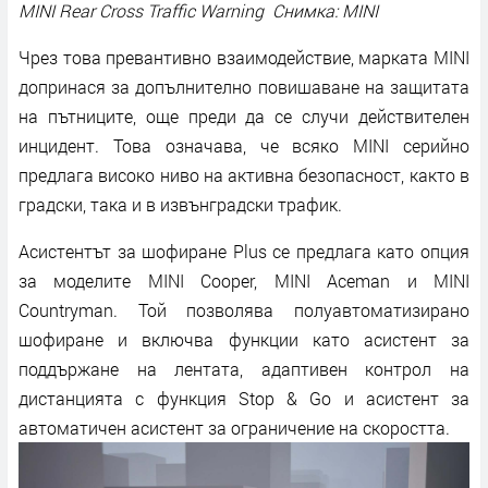
MINI Rear Cross Traffic Warning Снимка: MINI
Чрез това превантивно взаимодействие, марката MINI
допринася за допълнително повишаване на защитата
на пътниците, още преди да се случи действителен
инцидент. Това означава, че всяко MINI серийно
предлага високо ниво на активна безопасност, както в
градски, така и в извънградски трафик.
Асистентът за шофиране Plus се предлага като опция
за моделите MINI Cooper, MINI Aceman и MINI
Countryman. Той позволява полуавтоматизирано
шофиране и включва функции като асистент за
поддържане на лентата, адаптивен контрол на
дистанцията с функция Stop & Go и асистент за
автоматичен асистент за ограничение на скоростта.