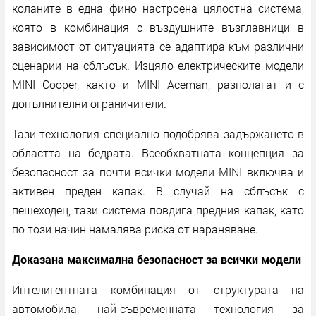
коланите в една фино настроена цялостна система,
която в комбинация с въздушните възглавници в
зависимост от ситуацията се адаптира към различни
сценарии на сблъсък. Изцяло електрическите модели
MINI Cooper, както и MINI Aceman, разполагат и с
допълнителни ограничители.
Тази технология специално подобрява задържането в
областта на бедрата. Всеобхватната концепция за
безопасност за почти всички модели MINI включва и
активен преден капак. В случай на сблъсък с
пешеходец, тази система повдига предния капак, като
по този начин намалява риска от нараняване.
Доказана максимална безопасност за всички модели
Интелигентната комбинация от структурата на
автомобила, най-съвременната технология за