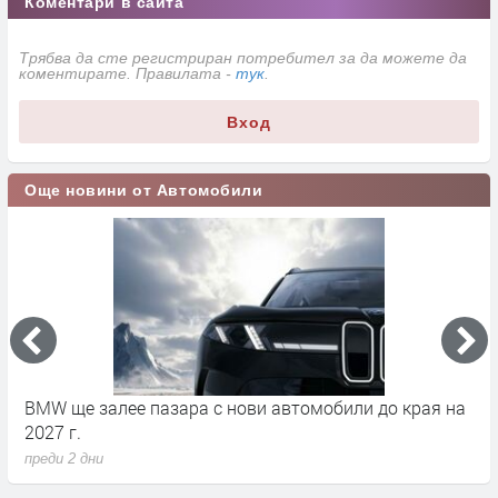
Коментари в сайта
Трябва да сте регистриран потребител за да можете да
коментирате. Правилата -
тук
.
Вход
Още новини от Автомобили
BMW ще залее пазара с нови автомобили до края на
Л
2027 г.
н
преди 2 дни
п