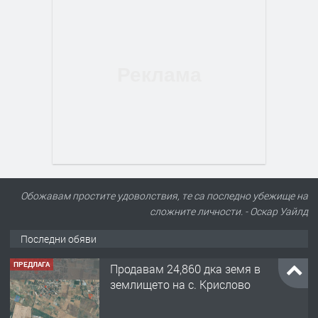
Обожавам простите удоволствия, те са последно убежище на
сложните личности. - Оскар Уайлд
Последни обяви
ПРЕДЛАГА
Продавам 24,860 дка земя в
землището на с. Крислово