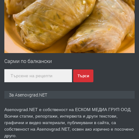
ПРЕДЛАГА
Професионална броячна машина -
със сертификат от ЕЦБ
преди 1 година
ПРЕДЛАГА
Професионална зеленчукорезачка
за заведения и дома
Сарми по балкански
Търси
преди 1 година
ПРЕДЛАГА
Дава под наем Асеновград
За Asenovgrad.NET
Asenovgrad.NET е собственост на ЕСКОМ МЕДИА ГРУП ООД.
Всички статии, репортажи, интервюта и други текстови,
преди 2 години
графични и видео материали, публикувани в сайта, са
собственост на Asenovgrad.NET, освен ако изрично е посочено
ПРЕДЛАГА
Давам индивидуалани уроци по
друго.