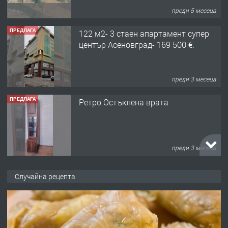
преди 5 месеца
ПРЕДЛАГА
122 м2- 3 стаен апартамент супер
център Асеновград- 169 500 €.
преди 3 месеца
ПРЕДЛАГА
Ретро Остъклена врата
преди 3 месеца
ПРЕДЛАГА
🌟HYUNDAI i10 - 2024 | Само 55 лв./
Случайна рецепта
ден от DL RENT🌟
преди 10 месеца