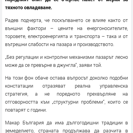
тяхното овладяване.
Радев подчерта, че поскъпването се влияе както от
външни фактори – цените на енергоносителите,
торовете, електроенергията и транспорта – така и от
вътрешни слабости на пазара и производството.
„Без регулации и контролни механизми пазарът лесно
може да се превърне в джунгла“, заяви той.
На този фон обаче остава въпросът доколко подобни
констатации отразяват реална управленска
стратегия, а не поредното прехвърляне на
отговорността към „структурни проблеми“, които се
повтарят с години.
Макар България да има дългогодишни традиции в
земеделието, страната продължава да разчита в