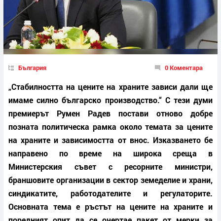
България
0 Коментара
„Стабилността на цените на храните зависи дали ще
имаме силно българско производство.“ С тези думи
премиерът Румен Радев постави отново добре
позната политическа рамка около темата за цените
на храните и зависимостта от внос. Изказването бе
направено по време на широка среща в
Министерския съвет с ресорните министри,
браншовите организации в сектор земеделие и храни,
синдикатите, работодателите и регулаторите.
Основната тема е ръстът на цените на храните и
поредният опит да се очертае пакет от мерки за