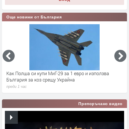
Още новини от България
Как Полша си купи МиГ-29 за 1 евро и използва
С
България за коз срещу Украйна
п
преди 1 час
Препоръчано видео