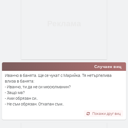
Случаен виц
Иванчо в банята. Ще се чукат с Марийка. Тя нетърпелива
влиза в банята:
- Иванчо, ти да не си мюсюлманин?
- Защо ма?
- Ами обрязан си..
- Не съм обрязан. Отхапан съм..
Покажи друг виц