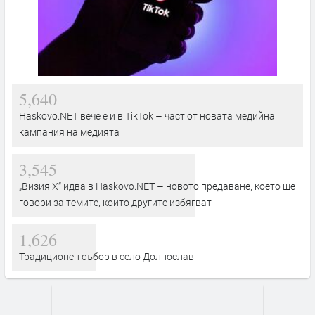
5,640
Haskovo.NET вече е и в TikTok – част от новата медийна
кампания на медията
3,545
„Визия Х“ идва в Haskovo.NET – новото предаване, което ще
говори за темите, които другите избягват
1,626
Традиционен събор в село Долнослав