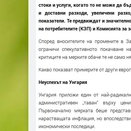
стоки и услуги, когато то не може да б
и доставни разходи, увеличени разх
показатели. Те предвиждат и значителн
на потребителите (КЗП) и Комисията за 
Според вносителите на промените в За
ограничи спекулативното покачване н
критиците на мерките обаче те не само н
Какво показват примерите от други евро
Неуспехът на Унгария
Унгария приложи един от най-радикалн
административен „таван“ върху цен
Първоначално мярката беше представ
нарастващата инфлация, но впоследстви
икономически последици.