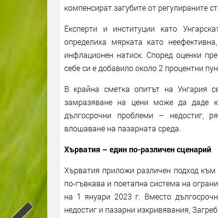
компенсират загубите от регулираните ст
Експерти и институции като Унгарск
определиха мярката като неефективна
инфлационен натиск. Според оценки пре
себе си е добавило около 2 процентни пу
В крайна сметка опитът на Унгария с
замразяване на цени може да даде кр
дългосрочни проблеми – недостиг, р
влошаване на пазарната среда.
Хърватия – един по-различен сценарий
Хърватия приложи различен подход към к
по-гъвкава и поетапна система на ограни
на 1 януари 2023 г. Вместо дългосрочн
недостиг и пазарни изкривявания, Загре