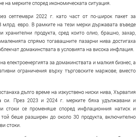
не на мерките според икономическата ситуация.
ез септември 2022 г. като част от по-широк пакет за
8 млрд. евро. В рамките на тези мерки държавата въведе
и хранителни продукта, сред които олио, брашно, захар,
амаленията спрямо тогавашните пазарни нива достигаха
 облекчат домакинствата в условията на висока инфлация.
на електроенергията за домакинствата и малкия бизнес, а
ативни ограничения върху търговските маржове, вместо
останаха дълго време на изкуствено ниски нива, Хърватия
а си. През 2023 и 2024 г. мерките бяха удължавани и
ани стоки се променяше според инфлационния натиск и
 той беше разширен до около 30 продукта, включително
ви стоки.