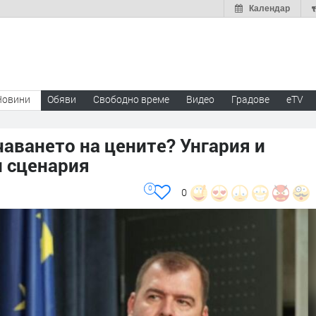
Календар
Новини
Обяви
Свободно време
Видео
Градове
eTV
аването на цените? Унгария и
и сценария
0
0