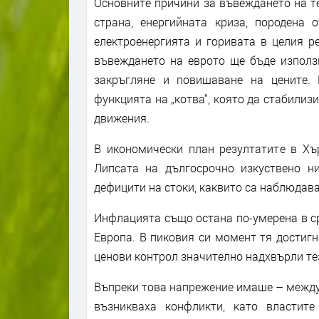
Основните причини за въвеждането на т
страна, енергийната криза, породена 
електроенергията и горивата в целия ре
въвеждането на еврото ще бъде използв
закръгляне и повишаване на цените. 
функцията на „котва“, която да стабилиз
движения.
В икономически план резултатите в Хър
Липсата на дългосрочно изкуствено н
дефицити на стоки, каквито са наблюдава
Инфлацията също остана по-умерена в с
Европа. В пиковия си момент тя достиг
ценови контрол значително надхвърли те
Въпреки това напрежение имаше – между
възникваха конфликти, като властит