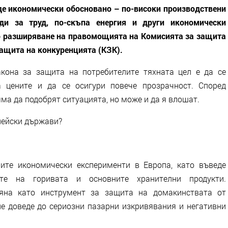
ъде икономически обосновано – по-високи производствени
оди за труд, по-скъпа енергия и други икономически
о разширяване на правомощията на Комисията за защита
защита на конкуренцията (КЗК).
кона за защита на потребителите тяхната цел е да се
а цените и да се осигури повече прозрачност. Според
яма да подобрят ситуацията, но може и да я влошат.
пейски държави?
ите икономически експерименти в Европа, като въведе
ите на горивата и основните хранителни продукти.
яна като инструмент за защита на домакинствата от
е доведе до сериозни пазарни изкривявания и негативни