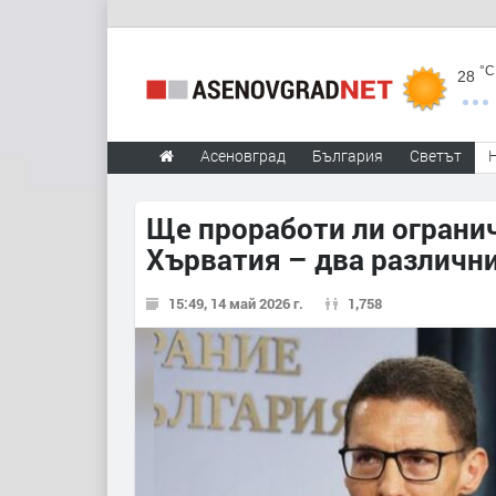
°C
28
Асеновград
България
Светът
Ще проработи ли огранич
Хърватия – два различн
15:49, 14 май 2026 г.
1,758