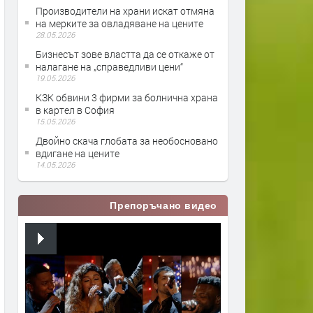
Производители на храни искат отмяна
на мерките за овладяване на цените
28.05.2026
Бизнесът зове властта да се откаже от
налагане на „справедливи цени“
19.05.2026
КЗК обвини 3 фирми за болнична храна
в картел в София
15.05.2026
Двойно скача глобата за необосновано
вдигане на цените
14.05.2026
Препоръчано видео