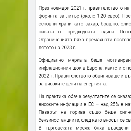
През ноември 2021 г. правителството на
форинта за литър (около 1,20 евро). Пр
основни храни като захар, брашно, оли
нивата от предходната година. По-
Ограниченията бяха премахнати постепен
лятото на 2023 г.
Официално мярката беше мотивиран
инфлационния шок в Европа, както и с п
2022 г. Правителството обвиняваше и въ
за високите цени на енергията.
На практика обаче резултатите се оказа
високите инфлации в ЕС – над 25% в нач
Пазарът на горива също беше силно
бензиностанциите, след като вносът се с
В търговската мрежа бяха въведени 