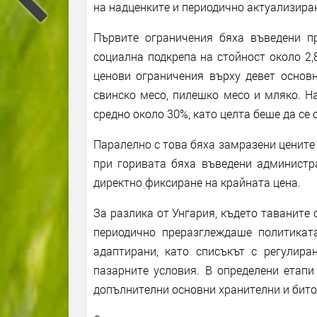
на надценките и периодично актуализира
Първите ограничения бяха въведени пр
социална подкрепа на стойност около 2,
ценови ограничения върху девет основн
свинско месо, пилешко месо и мляко. Н
средно около 30%, като целта беше да се
Паралелно с това бяха замразени цените 
при горивата бяха въведени администр
директно фиксиране на крайната цена.
За разлика от Унгария, където таваните 
периодично преразглеждаше политикат
адаптирани, като списъкът с регулир
пазарните условия. В определени етапи
допълнителни основни хранителни и бито