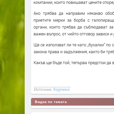
компании, които повишават цените споре
Ако трябва да направим някакво обо
приетите мерки за борба с галопиращ
органи, които трябва да съблюдават за
важен въпрос, от чийто отговор зависи и 
Ще се използват ли те като „бухалки“ по
закона права и задължения, както би тр
Какъв ще бъде той, тепърва предстои да 
Източник:
frognews
Видеа по темата