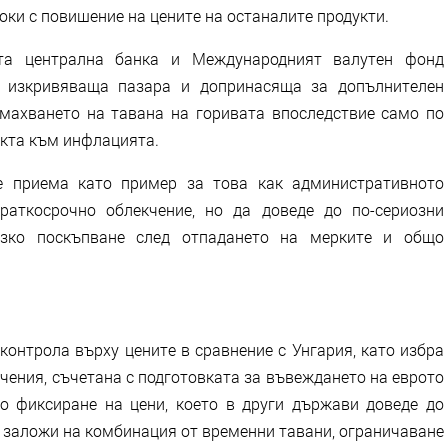
оки с повишение на цените на останалите продукти.
ата централна банка и Международният валутен фонд
, изкривяваща пазара и допринасяща за допълнителен
махването на тавана на горивата впоследствие само по
нкта към инфлацията.
е приема като пример за това как административното
аткосрочно облекчение, но да доведе до по-сериозни
язко поскъпване след отпадането на мерките и общо
онтрола върху цените в сравнение с Унгария, като избра
чения, съчетана с подготовката за въвеждането на еврото
о фиксиране на цени, което в други държави доведе до
б заложи на комбинация от временни тавани, ограничаване