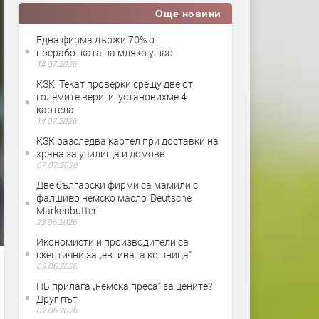
Още новини
Една фирма държи 70% от
преработката на мляко у нас
14.07.2026
КЗК: Текат проверки срещу две от
големите вериги, установихме 4
картела
14.07.2026
КЗК разследва картел при доставки на
храна за училища и домове
07.07.2026
Две български фирми са мамили с
фалшиво немско масло 'Deutsche
Markenbutter'
23.06.2026
Икономисти и производители са
скептични за „евтината кошница“
09.06.2026
ПБ прилага „немска преса“ за цените?
Друг път
02.06.2026