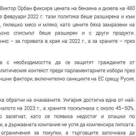
 Виктор Орбан фиксира цената на бензина и дизела на 480
ез февруари 2022 г. тази политика беше разширена и към
о, пилешко месо и мляко, като цените бяха замразени на
късно списъкът беше разширен и с други продукти.
но – за горивата в края на 2022 г., а за храните – през
а с необходимостта да се защитят гражданите от
олитическия контекст преди парламентарните избори през
ншни фактори, включително санкциите на ЕС срещу Русия,
ха обратни на очакваните. Унгария достигна една от най-
алото на 2023 г., а храните поскъпнаха с около 45–50%.
 засегнат, като се появиха недостиг и опашки по
ви, а държавната компания не успя да компенсира липсата.
ограничения за покупки, а търговците започнаха да