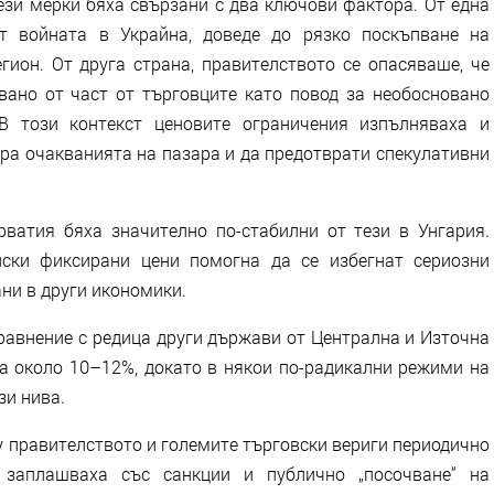
ези мерки бяха свързани с два ключови фактора. От една
от войната в Украйна, доведе до рязко поскъпване на
гион. От друга страна, правителството се опасяваше, че
ано от част от търговците като повод за необосновано
В този контекст ценовите ограничения изпълняваха и
ира очакванията на пазара и да предотврати спекулативни
ватия бяха значително по-стабилни от тези в Унгария.
иски фиксирани цени помогна да се избегнат сериозни
ни в други икономики.
равнение с редица други държави от Централна и Източна
на около 10–12%, докато в някои по-радикални режими на
зи нива.
 правителството и големите търговски вериги периодично
е заплашваха със санкции и публично „посочване“ на