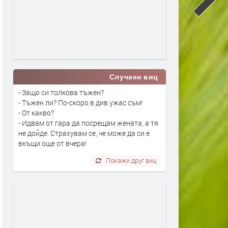
Случаен виц
- Защо си толкова тъжен?
- Тъжен ли? По-скоро в див ужас съм!
- От какво?
- Идвам от гара да посрещам жената, а тя
не дойде. Страхувам се, че може да си е
вкъщи още от вчера!
Покажи друг виц