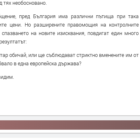
д тях необосновано.
бщение, пред България има различни пътища при така
ите цени. Но разширените правомощия на контролните
 спазването на новите изисквания, повдигат един много
резултатът:
 стар обичай, или ще съблюдават стриктно вменените им от
ябвало в една европейска държава?
видим.