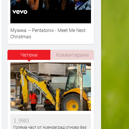
Музика – Pentatonix - Meet Me Next
Christmas
Четени
Коментирани
1,980
Голяма част от Асеновград отново без