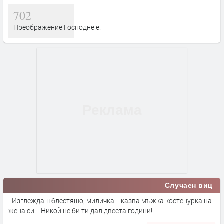
702
Преображение Господне е!
Случаен виц
- Изглеждаш блестящо, миличка! - казва мъжка костенурка на
жена си. - Никой не би ти дал двеста години!