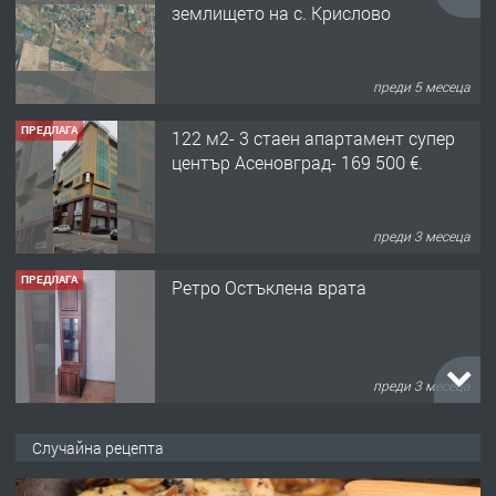
землището на с. Крислово
преди 5 месеца
ПРЕДЛАГА
122 м2- 3 стаен апартамент супер
център Асеновград- 169 500 €.
преди 3 месеца
ПРЕДЛАГА
Ретро Остъклена врата
преди 3 месеца
ПРЕДЛАГА
🌟HYUNDAI i10 - 2024 | Само 55 лв./
Случайна рецепта
ден от DL RENT🌟