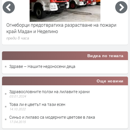
Огнеборци предотвратиха разрастване на пожари
З
край Мадан и Неделино
и
преди 8 часа
п
Видеа по темата
Здраве – Нашите недоносени деца
Още новини
Здравословните ползи на лилавите храни
03.01.2024
Това ли е цветът на тази есен
14.10.2022
Синьо и лилаво са модерните цветове в лака
17.04.2015