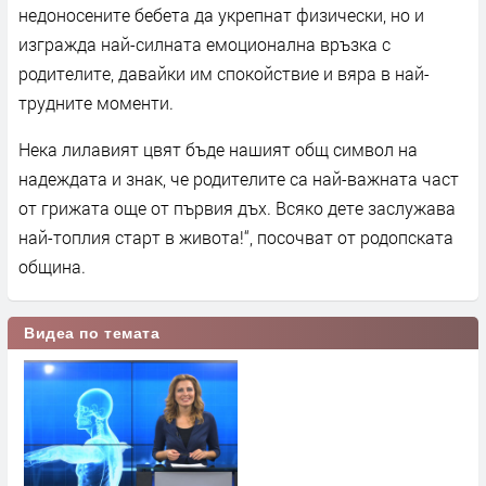
недоносените бебета да укрепнат физически, но и
изгражда най-силната емоционална връзка с
родителите, давайки им спокойствие и вяра в най-
трудните моменти.
Нека лилавият цвят бъде нашият общ символ на
надеждата и знак, че родителите са най-важната част
от грижата още от първия дъх. Всяко дете заслужава
най-топлия старт в живота!“, посочват от родопската
община.
Видеа по темата