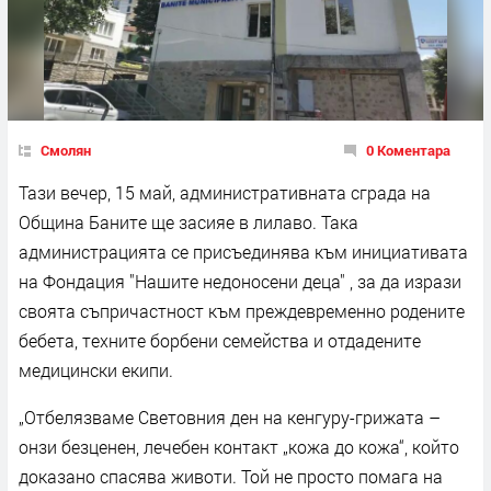
Смолян
0 Коментара
Тази вечер, 15 май, административната сграда на
Община Баните ще засияе в лилаво. Така
администрацията се присъединява към инициативата
на Фондация "Нашите недоносени деца" , за да изрази
своята съпричастност към преждевременно родените
бебета, техните борбени семейства и отдадените
медицински екипи.
„Отбелязваме Световния ден на кенгуру-грижата –
онзи безценен, лечебен контакт „кожа до кожа“, който
доказано спасява животи. Той не просто помага на