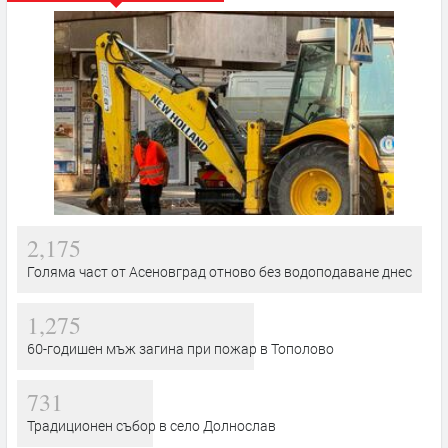
2,175
Голяма част от Асеновград отново без водоподаване днес
1,275
60-годишен мъж загина при пожар в Тополово
731
Традиционен събор в село Долнослав