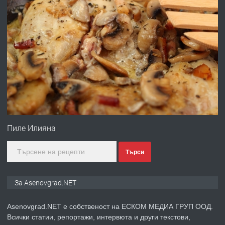
преди 10 месеца
ПРЕДЛАГА
Професионална броячна машина -
със сертификат от ЕЦБ
преди 1 година
ПРЕДЛАГА
Професионална зеленчукорезачка
за заведения и дома
Пиле Илияна
Търси
преди 1 година
ПРЕДЛАГА
Дава под наем Асеновград
За Asenovgrad.NET
Asenovgrad.NET е собственост на ЕСКОМ МЕДИА ГРУП ООД.
Всички статии, репортажи, интервюта и други текстови,
преди 2 години