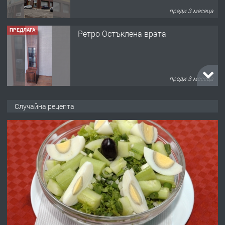
преди 3 месеца
ПРЕДЛАГА
Ретро Остъклена врата
преди 3 месеца
ПРЕДЛАГА
🌟HYUNDAI i10 - 2024 | Само 55 лв./
Случайна рецепта
ден от DL RENT🌟
преди 10 месеца
ПРЕДЛАГА
Професионална броячна машина -
със сертификат от ЕЦБ
преди 1 година