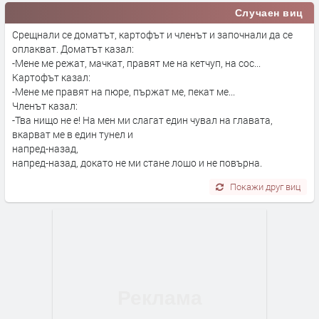
Случаен виц
Срещнали се доматът, картофът и членът и започнали да се
оплакват. Доматът казал:
-Мене ме режат, мачкат, правят ме на кетчуп, на сос...
Картофът казал:
-Мене ме правят на пюре, пържат ме, пекат ме...
Членът казал:
-Тва нищо не е! На мен ми слагат един чувал на главата,
вкарват ме в един тунел и
напред-назад,
напред-назад, докато не ми стане лошо и не повърна.
Покажи друг виц