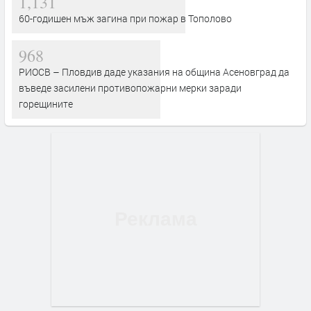
1,131
60-годишен мъж загина при пожар в Тополово
968
РИОСВ – Пловдив даде указания на община Асеновград да
въведе засилени противопожарни мерки заради
горещините