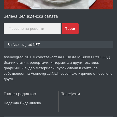
ПРЕДЛАГА
Професионална зеленчукорезачка
за заведения и дома
Зелена Великденска салата
Търси
преди 1 година
ПРЕДЛАГА
Дава под наем Асеновград
За Asenovgrad.NET
Asenovgrad.NET е собственост на ЕСКОМ МЕДИА ГРУП ООД.
Всички статии, репортажи, интервюта и други текстови,
преди 2 години
графични и видео материали, публикувани в сайта, са
собственост на Asenovgrad.NET, освен ако изрично е посочено
ПРЕДЛАГА
Давам индивидуалани уроци по
друго.
Немски език
Главен редактор
Телефони
преди 2 години
Надежда Виденлиева
ПРЕДЛАГА
ремонт на покриви