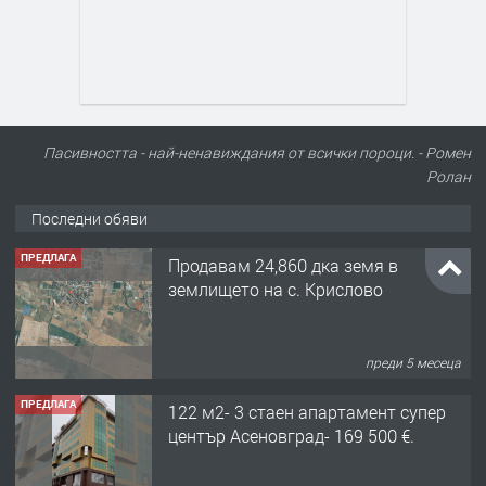
Пасивността - най-ненавиждания от всички пороци. - Ромен
Ролан
Последни обяви
ПРЕДЛАГА
Продавам 24,860 дка земя в
землището на с. Крислово
преди 5 месеца
ПРЕДЛАГА
122 м2- 3 стаен апартамент супер
център Асеновград- 169 500 €.