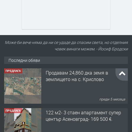
Може би вече няма да ни се удаде да спасим света, но отделния
човек винаги можем. - Йосиф Бродски
Последни обяви
ПРЕДЛАГА
Продавам 24,860 дка земя в
землището на с. Крислово
преди 5 месеца
ПРЕДЛАГА
122 м2- 3 стаен апартамент супер
център Асеновград- 169 500 €.