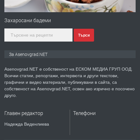
ПРЕДЛАГА
Професионална зеленчукорезачка
за заведения и дома
Захаросани бадеми
Търси
преди 1 година
ПРЕДЛАГА
Дава под наем Асеновград
За Asenovgrad.NET
Asenovgrad.NET е собственост на ЕСКОМ МЕДИА ГРУП ООД.
Всички статии, репортажи, интервюта и други текстови,
преди 2 години
графични и видео материали, публикувани в сайта, са
собственост на Asenovgrad.NET, освен ако изрично е посочено
ПРЕДЛАГА
Давам индивидуалани уроци по
друго.
Немски език
Главен редактор
Телефони
преди 2 години
Надежда Виденлиева
ПРЕДЛАГА
ремонт на покриви