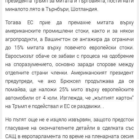
президента Тръмп за митата и търговията, постигнати
миналото лято в Търнбъри, Шотландия.
Тогава ЕС прие да премахне митата върху
американските промишлени стоки, както и за някои
агропродукти, а Вашингтон се ангажира да ограничи
до 15% митата върху повечето европейски стоки.
Евросъюзът обаче се забави с процеса на одобрение
на споразумението, основно заради спорове между
отделните страни членки. Американският президент
предупреди, че ако Брюксел продължава да се
помайва, ще наложи 25% мито върху европейските
автомобили от 4 юли. Изглежда, че „жълтият картон“
на Тръмп е подействал и ЕС се раздвижи. .
Но пътят още не е изцяло извървян, защото предстои
гласуване на окончателните детайли в сделката със
САЩ в европарламента по време на пленарната сесия