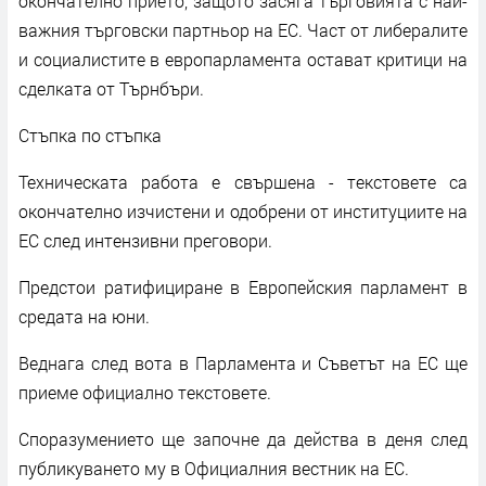
окончателно прието, защото засяга търговията с най-
важния търговски партньор на ЕС. Част от либералите
и социалистите в европарламента остават критици на
сделката от Търнбъри.
Стъпка по стъпка
Техническата работа е свършена - текстовете са
окончателно изчистени и одобрени от институциите на
ЕС след интензивни преговори.
Предстои ратифициране в Европейския парламент в
средата на юни.
Веднага след вота в Парламента и Съветът на ЕС ще
приеме официално текстовете.
Споразумението ще започне да действа в деня след
публикуването му в Официалния вестник на ЕС.