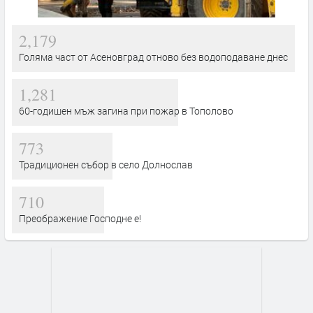
2,179
Голяма част от Асеновград отново без водоподаване днес
1,281
60-годишен мъж загина при пожар в Тополово
773
Традиционен събор в село Долнослав
710
Преображение Господне е!