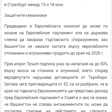
в Страсбург между 15 и 18 юни.
Защитните механизми
Предвидено е Европейската комисия да може по
искане на Европейския парламент или на държава
членка да замрази търговското споразумение, ако
Вашингтон не намали митата върху европейските
стоманени и алуминиеви продукти до края на 2026 г.
През април Тръмп подписа указ за налагане на до 50%
върху вноса на стомана и алуминий, което според
евродепутати нарушава договорките от Търнбъри.
Затова сега преговарящите от ЕС са се разбрали, че в
края на годината Еврокомисията ще представи доклад
пред Европейския парламент и Съвета и ако се окаже,
че Вашингтон не спазва ангажиментите си, може да
последва спиране на действието на сделката.