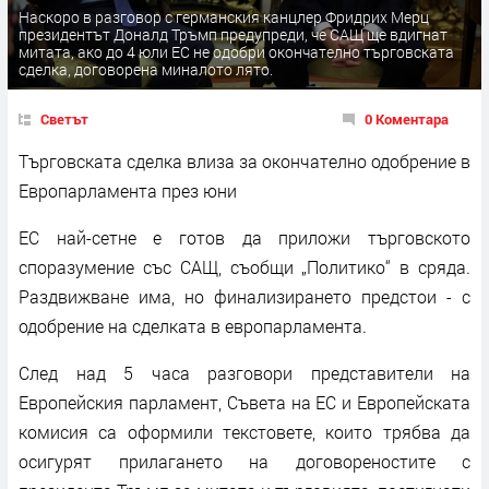
Наскоро в разговор с германския канцлер Фридрих Мерц
президентът Доналд Тръмп предупреди, че САЩ ще вдигнат
митата, ако до 4 юли ЕС не одобри окончателно търговската
сделка, договорена миналото лято.
Светът
0 Коментара
Търговската сделка влиза за окончателно одобрение в
Европарламента през юни
ЕС най-сетне е готов да приложи търговското
споразумение със САЩ, съобщи „Политико“ в сряда.
Раздвижване има, но финализирането предстои - с
одобрение на сделката в европарламента.
След над 5 часа разговори представители на
Европейския парламент, Съвета на ЕС и Европейската
комисия са оформили текстовете, които трябва да
осигурят прилагането на договореностите с