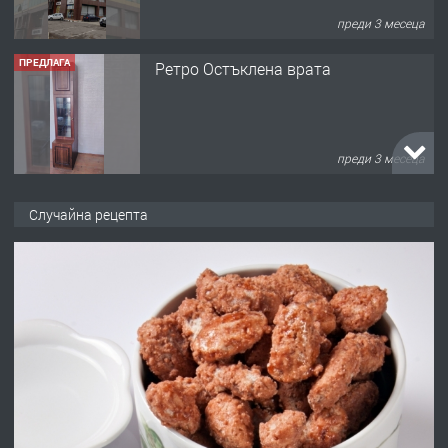
преди 3 месеца
ПРЕДЛАГА
Ретро Остъклена врата
преди 3 месеца
ПРЕДЛАГА
🌟HYUNDAI i10 - 2024 | Само 55 лв./
Случайна рецепта
ден от DL RENT🌟
преди 10 месеца
ПРЕДЛАГА
Професионална броячна машина -
със сертификат от ЕЦБ
преди 1 година