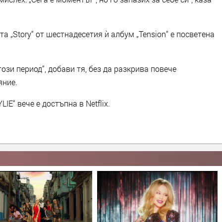
та „Story“ от шестнадесетия ѝ албум „Tension“ е посветена
ози период“, добави тя, без да разкрива повече
яние.
E“ вече е достъпна в Netflix.