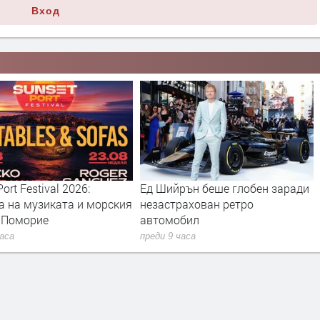
Вход
рън беше глобен заради
Джаз концертът 100 Miles for
рахован ретро
Miles Davis идва в България
бил
през ноември
часа
преди 9 часа