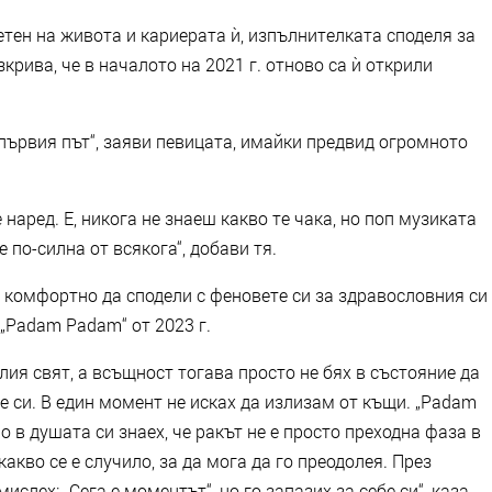
етен на живота и кариерата ѝ, изпълнителката споделя за
рива, че в началото на 2021 г. отново са ѝ открили
о първия път“, заяви певицата, имайки предвид огромното
 наред. Е, никога не знаеш какво те чака, но поп музиката
 по-силна от всякога“, добави тя.
ла комфортно да сподели с феновете си за здравословния си
 „Padam Padam“ от 2023 г.
лия свят, а всъщност тогава просто не бях в състояние да
е си. В един момент не исках да излизам от къщи. „Padam
 в душата си знаех, че ракът не е просто преходна фаза в
акво се е случило, за да мога да го преодолея. През
слех: „Сега е моментът“, но го запазих за себе си“, каза