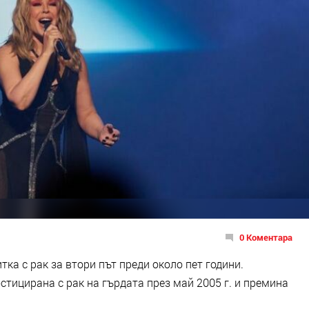
0 Коментара
итка с рак за втори път преди около пет години.
тицирана с рак на гърдата през май 2005 г. и премина