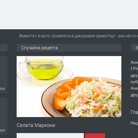
Животът е като тромпета в джазовия оркестър - ако не го 
Случайна рецепта
З
Ase
ГРУ
дру
пуб
Ase
еца
дру
Гл
Над
Салата Маркони
еца