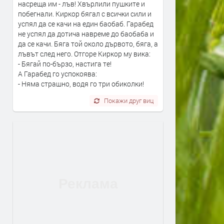
насреща им - лъв! Хвърлили пушките и
побегнали. Киркор бягал с всички сили и
успял да се качи на един баобаб. Гарабед
не успял да дотича навреме до баобаба и
да се качи. Бяга той около дървото, бяга, а
лъвът след него. Отгоре Киркор му вика:
- Бягай по-бързо, настига те!
А Гарабед го успокоява:
- Няма страшно, водя го три обиколки!
Покажи друг виц