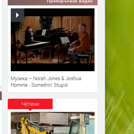
Препоръчано видео
Музика – Norah Jones & Joshua
Homme - Somethin' Stupid
Четени