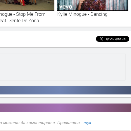
inogue - Stop Me From
Kylie Minogue - Dancing
feat. Gente De Zona
да можете да коментирате. Правилата -
тук
.