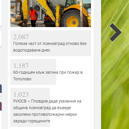
Кайли Миноуг и Джак Саворети
Kylie Minogue - Stop Me F
- Music's Too Sad Without You
Falling feat. Gente De Zona
2,087
Голяма част от Асеновград отново без
водоподаване днес
1,187
60-годишен мъж загина при пожар в
Тополово
1,023
РИОСВ – Пловдив даде указания на
община Асеновград да въведе
засилени противопожарни мерки
заради горещините