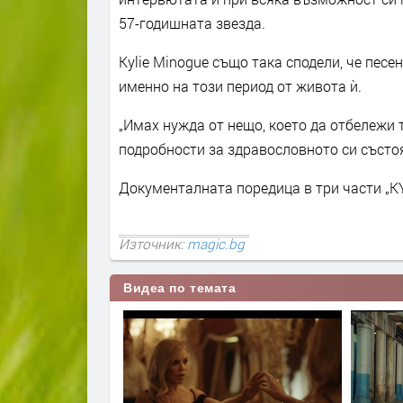
57-годишната звезда.
Kylie Minogue също така сподели, че песен
именно на този период от живота ѝ.
„Имах нужда от нещо, което да отбележи т
подробности за здравословното си състо
Документалната поредица в три части „KYLI
Източник:
magic.bg
Видеа по темата