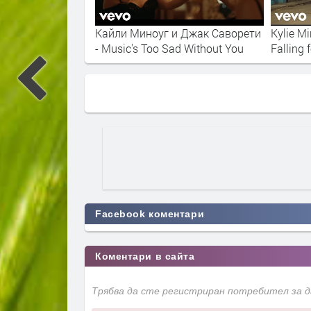
 Dancing
Кайли Миноуг и Джак Саворети
Kylie M
- Music's Too Sad Without You
Falling 
Facebook коментари
Коментари в сайта
Трябва да сте регистриран потребител за 