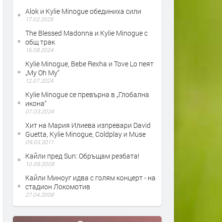
Alok и Kylie Minogue обединиха сили
17.02.2025
The Blessed Madonna и Kylie Minogue с
общ трак
16.08.2024
Kylie Minogue, Bebe Rexha и Tove Lo пеят
„My Oh My“
12.07.2024
Kylie Minogue се превърна в „Глобална
икона“
07.03.2024
Хит на Мария Илиева изпревари David
Guetta, Kylie Minogue, Coldplay и Muse
09.03.2011
Кайли пред Sun: Обръщам резбата!
10.09.2008
Кайли Миноуг идва с голям концерт - на
стадион Локомотив
27.04.2008