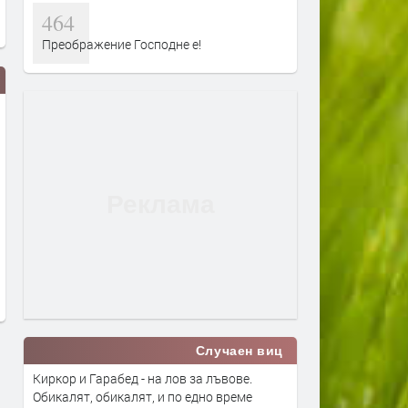
464
Преображение Господне е!
Tarja Turunen ни кани на
Glenn Hughes прекратява
специалния си акустичен
турнетата и концертните
концерт
преди 1 ден
преди 1 ден
Случаен виц
Киркор и Гарабед - на лов за лъвове.
Обикалят, обикалят, и по едно време