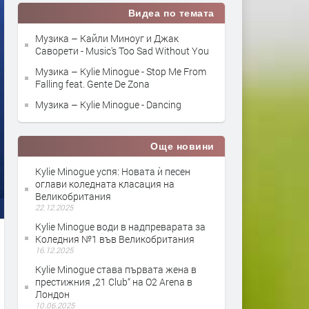
Видеа по темата
Музика – Кайли Миноуг и Джак
Саворети - Music's Too Sad Without You
Музика – Kylie Minogue - Stop Me From
Falling feat. Gente De Zona
Музика – Kylie Minogue - Dancing
Още новини
Kylie Minogue успя: Новата ѝ песен
оглави коледната класация на
Великобритания
22.12.2025
Kylie Minogue води в надпреварата за
Коледния №1 във Великобритания
16.12.2025
Kylie Minogue става първата жена в
престижния „21 Club“ на O2 Arena в
Лондон
10.06.2025