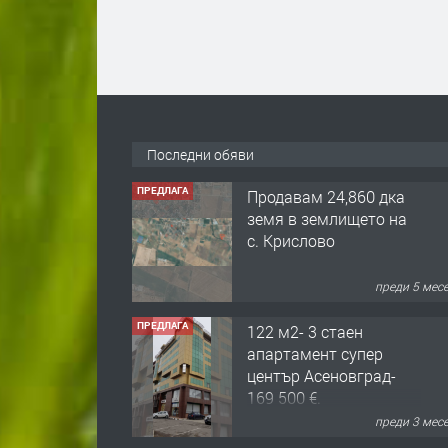
Последни обяви
ПРЕДЛАГА
122 м2- 3 стаен
апартамент супер
център Асеновград-
169 500 €.
преди 3 мес
ПРЕДЛАГА
Ретро Остъклена
врата
преди 3 мес