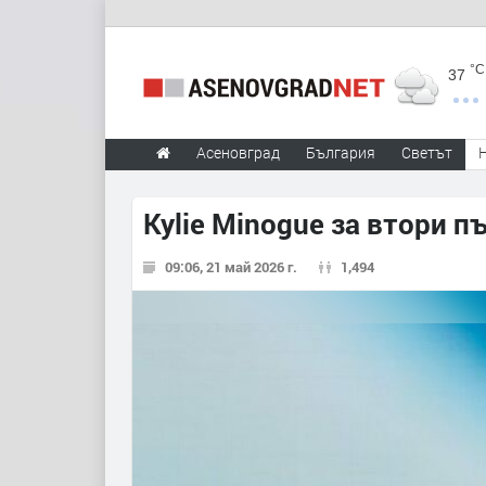
°C
37
Асеновград
България
Светът
Kylie Minogue за втори п
09:06, 21 май 2026 г.
1,494