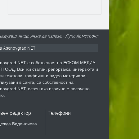
надуваш, нищо няма да излезе. - Луис Армстронг
а Asenovgrad.NET
novgrad.NET е собственост на ЕСКОМ МЕДИА
П ООД. Всички статии, репортажи, интервюта и
ги текстови, графични и видео материали,
ликувани в сайта, са собственост на
novgrad.NET, освен ако изрично е посочено
го.
авен редактор
Телефони
ежда Виденлиева