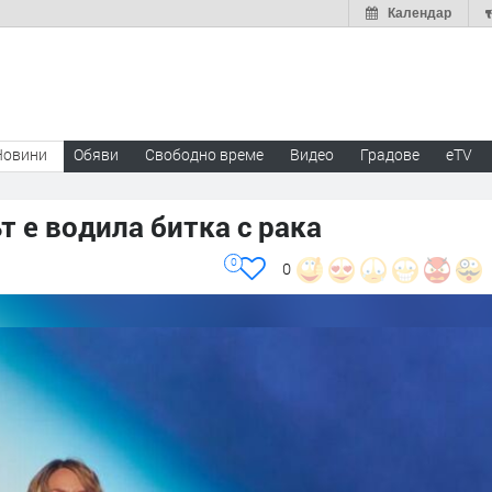
Календар
Новини
Обяви
Свободно време
Видео
Градове
eTV
ът е водила битка с рака
0
0