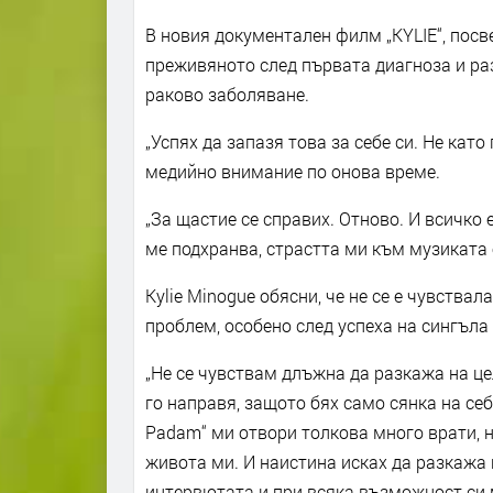
В новия документален филм „KYLIE“, посв
преживяното след първата диагноза и разк
раково заболяване.
„Успях да запазя това за себе си. Не кат
медийно внимание по онова време.
„За щастие се справих. Отново. И всичко е
ме подхранва, страстта ми към музиката е
Kylie Minogue обясни, че не се е чувства
проблем, особено след успеха на сингъла
„Не се чувствам длъжна да разкажа на це
го направя, защото бях само сянка на себ
Padam“ ми отвори толкова много врати, но
живота ми. И наистина исках да разкажа к
интервютата и при всяка възможност си ми