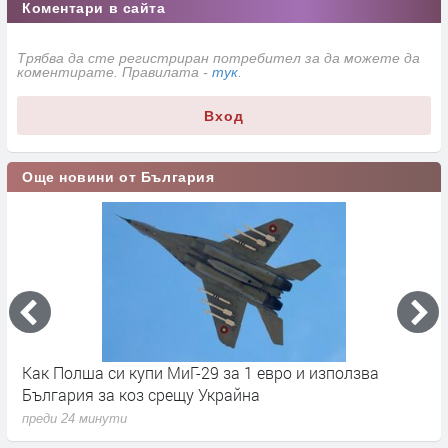
Коментари в сайта
Трябва да сте регистриран потребител за да можете да
коментирате. Правилата -
тук
.
Вход
Още новини от България
Как Полша си купи МиГ-29 за 1 евро и използва
С
България за коз срещу Украйна
п
преди 24 минути