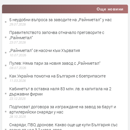
Още новини
5 неудобни въпроса за заводите на „Райнметал“ у нас
29.07.2026
Правителството започва отначало преговорите с
„Райнметал“
23.07.2026
„Райнметал“ се насочи към Хърватия
10.07.2026
Пулев: Няма пари за новия завод с „Райнметал“
08.07.2026
Как Украйна помогна на България с боеприпасите
11.03.2026
Кабинетът в оставка наля 83 млн. лв. в капитала на 2
държавни фирми
23.12.2025
Подписват договора за изграждане на завод за барут и
артилерийски снаряди у нас
28.10.2025
Снаряди, ПВО, дронове. Какво още ще купи България със
заема от над 3.2 млрд. евро