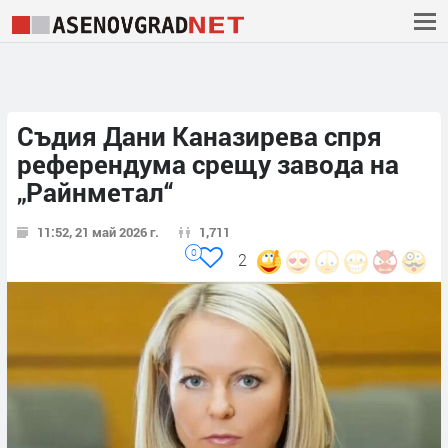
Съдия Дани Каназирева спря
референдума срещу завода на
„Райнметал“
11:52, 21 май 2026 г.
1,711
0
2