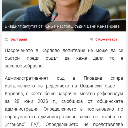
Бившият депутат от ГЕРБ и настоящ съдия Дани Каназирева
България
0 Коментара
Насроченото в Карлово допитване не може да се
състои, преди съдът да каже дали то е
законосъобразно
Административният съд в Пловдив спира
изпълнението на решението на Общински съвет –
Карлово, с което беше насрочен местен референдум
за 28 юни 2026 г., съобщиха от общинската
администрация. Определението е постановено по
образуваното административно дело по жалба от
„Иганово“ ЕАД. Определението не представлява