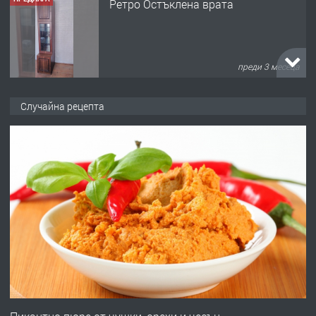
Ретро Остъклена врата
преди 3 месеца
ПРЕДЛАГА
🌟HYUNDAI i10 - 2024 | Само 55 лв./
Случайна рецепта
ден от DL RENT🌟
преди 10 месеца
ПРЕДЛАГА
Професионална броячна машина -
със сертификат от ЕЦБ
преди 1 година
ПРЕДЛАГА
Професионална зеленчукорезачка
за заведения и дома