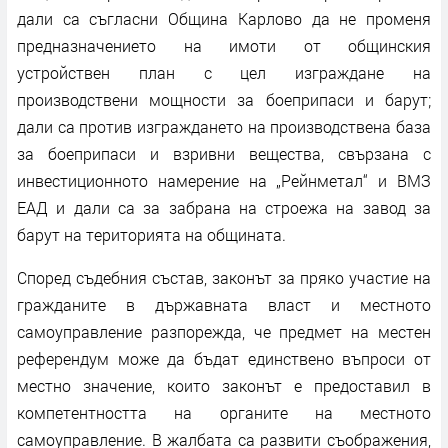
дали са съгласни Община Карлово да не променя
предназначението на имоти от общинския
устройствен план с цел изграждане на
производствени мощности за боеприпаси и барут;
дали са против изграждането на производствена база
за боеприпаси и взривни вещества, свързана с
инвестиционното намерение на „Рейнметал“ и ВМЗ
ЕАД и дали са за забрана на строежа на завод за
барут на територията на общината.
Според съдебния състав, законът за пряко участие на
гражданите в държавната власт и местното
самоуправление разпорежда, че предмет на местен
референдум може да бъдат единствено въпроси от
местно значение, които законът е предоставил в
компетентността на органите на местното
самоуправление. В жалбата са развити съображения,