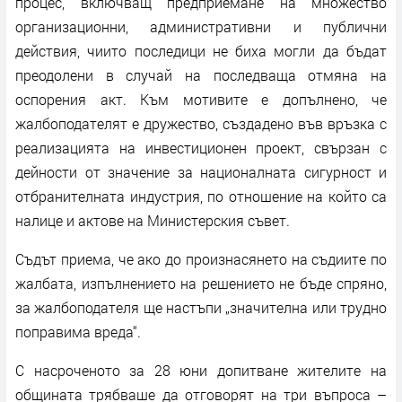
процес, включващ предприемане на множество
организационни, административни и публични
действия, чиито последици не биха могли да бъдат
преодолени в случай на последваща отмяна на
оспорения акт. Към мотивите е допълнено, че
жалбоподателят е дружество, създадено във връзка с
реализацията на инвестиционен проект, свързан с
дейности от значение за националната сигурност и
отбранителната индустрия, по отношение на който са
налице и актове на Министерския съвет.
Съдът приема, че ако до произнасянето на съдиите по
жалбата, изпълнението на решението не бъде спряно,
за жалбоподателя ще настъпи „значителна или трудно
поправима вреда“.
С насроченото за 28 юни допитване жителите на
общината трябваше да отговорят на три въпроса –