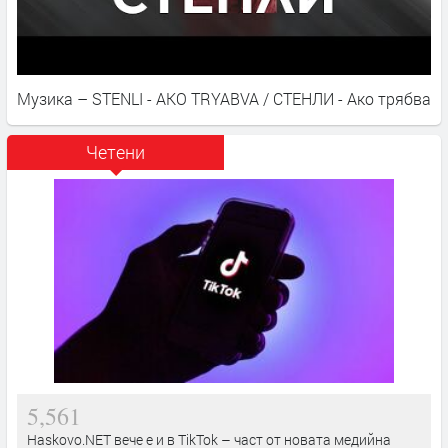
Музика – STENLI - AKO TRYABVA / СТЕНЛИ - Ако трябва
Четени
5,561
Haskovo.NET вече е и в TikTok – част от новата медийна