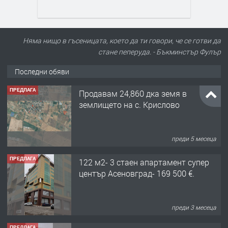
Няма нищо в гъсеницата, което да ти говори, че се готви да
стане пеперуда. - Бъкминстър Фулър
Последни обяви
ПРЕДЛАГА
Продавам 24,860 дка земя в
землището на с. Крислово
преди 5 месеца
ПРЕДЛАГА
122 м2- 3 стаен апартамент супер
център Асеновград- 169 500 €.
преди 3 месеца
ПРЕДЛАГА