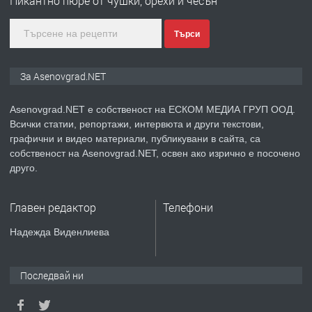
Пикантно пюре от чушки, орехи и чесън
Търси
преди 1 година
ПРЕДЛАГА
Дава под наем Асеновград
За Asenovgrad.NET
Asenovgrad.NET е собственост на ЕСКОМ МЕДИА ГРУП ООД.
Всички статии, репортажи, интервюта и други текстови,
преди 2 години
графични и видео материали, публикувани в сайта, са
собственост на Asenovgrad.NET, освен ако изрично е посочено
ПРЕДЛАГА
Давам индивидуалани уроци по
друго.
Немски език
Главен редактор
Телефони
преди 2 години
Надежда Виденлиева
ПРЕДЛАГА
ремонт на покриви
Последвай ни