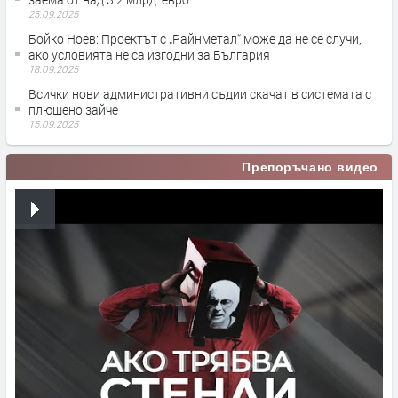
25.09.2025
Бойко Ноев: Проектът с „Райнметал“ може да не се случи,
ако условията не са изгодни за България
18.09.2025
Всички нови административни съдии скачат в системата с
плюшено зайче
15.09.2025
Препоръчано видео