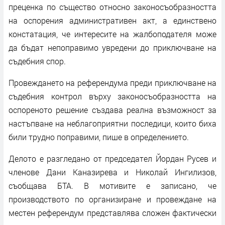
преценка по същество относно законосъобразността
на оспорения административен акт, а единствено
констатация, че интересите на жалбоподателя може
да бъдат непоправимо увредени до приключване на
съдебния спор.
Провеждането на референдума преди приключване на
съдебния контрол върху законосъобразността на
оспореното решение създава реална възможност за
настъпване на неблагоприятни последици, които биха
били трудно поправими, пише в определението.
Делото е разгледано от председател Йордан Русев и
членове Дани Каназирева и Николай Ингилизов,
съобщава БТА. В мотивите е записано, че
производството по организиране и провеждане на
местен референдум представлява сложен фактически