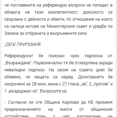
че поставените на референдум въпроси не попадат в
обхвата на тази компетентност, доколкото са
свързани с дейности и обекти, по отношение на които
са налице актове на Министерския съвет и уредба по
Закона за отбраната и въоръжените сили.
„СЕГА“ ПРИПОМНЯ:
Референдумът бе поискан чрез подписка от
„Възраждане“. Първоначално тя бе отхвърлена заради
невалидни подписи. На сесия на съвета днес бе
обявено, че нещата са наред. Допитването бе
насрочено за 28 юни, мина с 27 гласа „за“, 2 „против“ и
1 „въздържал се“. Въпросите са:
- Съгласни ли сте Община Карлово да НЕ променя
предназначението на имоти от общинския
устройствен план с цел изграждане на