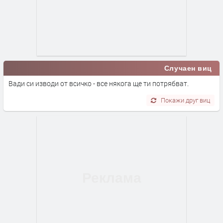
Случаен виц
Вади си изводи от всичко - все някога ще ти потрябват.
Покажи друг виц