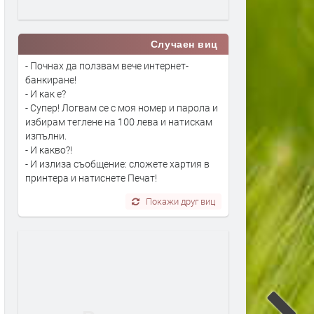
Случаен виц
- Почнах да ползвам вече интернет-
банкиране!
- И как е?
- Супер! Логвам се с моя номер и парола и
избирам теглене на 100 лева и натискам
изпълни.
- И какво?!
- И излиза съобщение: сложете хартия в
принтера и натиснете Печат!
Покажи друг виц