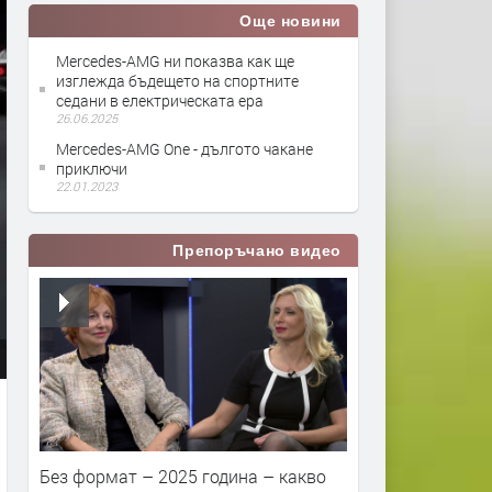
Още новини
Mercedes-AMG ни показва как ще
изглежда бъдещето на спортните
седани в електрическата ера
26.06.2025
Mercedes-AMG One - дългото чакане
приключи
22.01.2023
Препоръчано видео
Без формат – 2025 година – какво