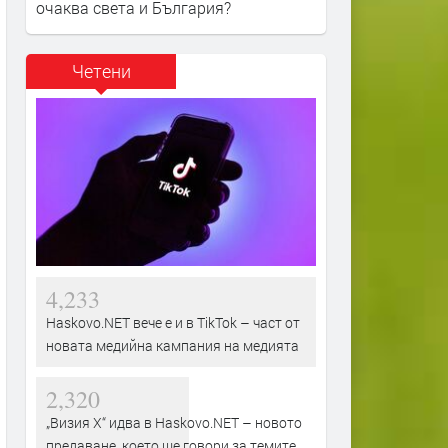
очаква света и България?
Четени
4,233
Haskovo.NET вече е и в TikTok – част от
новата медийна кампания на медията
2,320
„Визия Х“ идва в Haskovo.NET – новото
предаване, което ще говори за темите,