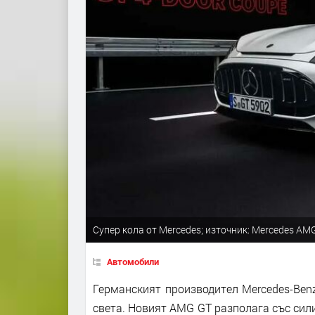
Супер кола от Mercedes; източник: Mercedes AM
Автомобили
Германският производител Mercedes-Ben
света. Новият AMG GT разполага със сил