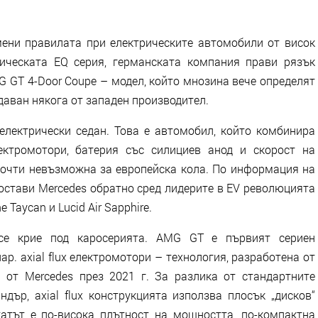
мени правилата при електрическите автомобили от висок
рическата EQ серия, германската компания прави рязък
G GT 4-Door Coupe – модел, който мнозина вече определят
даван някога от западен производител.
лектрически седан. Това е автомобил, който комбинира
ектромотори, батерия със силициев анод и скорост на
почти невъзможна за европейска кола. По информация на
постави Mercedes обратно сред лидерите в EV революцията
 Taycan и Lucid Air Sapphire.
 се крие под каросерията. AMG GT е първият сериен
ар. axial flux електромотори – технология, разработена от
 от Mercedes през 2021 г. За разлика от стандартните
дър, axial flux конструкцията използва плосък „дисков“
атът е по-висока плътност на мощността, по-компактна