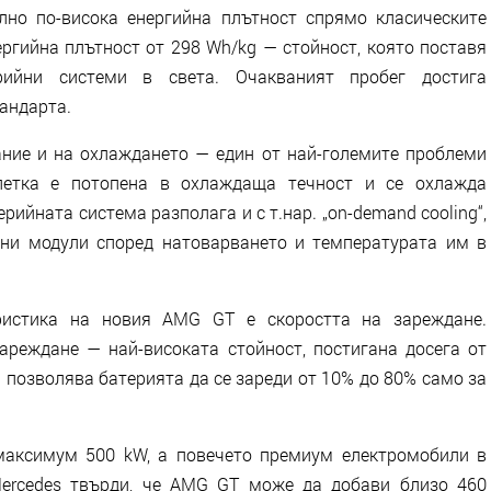
лно по-висока енергийна плътност спрямо класическите
ргийна плътност от 298 Wh/kg — стойност, която поставя
ийни системи в света. Очакваният пробег достига
андарта.
ние и на охлаждането — един от най-големите проблеми
летка е потопена в охлаждаща течност и се охлажда
рийната система разполага и с т.нар. „on-demand cooling“,
лни модули според натоварването и температурата им в
истика на новия AMG GT е скоростта на зареждане.
реждане — най-високата стойност, постигана досега от
 позволява батерията да се зареди от 10% до 80% само за
а максимум 500 kW, а повечето премиум електромобили в
ercedes твърди, че AMG GT може да добави близо 460