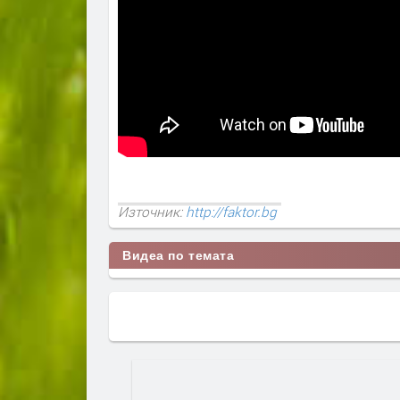
Източник:
http://faktor.bg
Видеа по темата