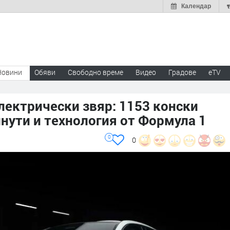
Календар
Новини
Обяви
Свободно време
Видео
Градове
eTV
лектрически звяр: 1153 конски
инути и технология от Формула 1
0
0