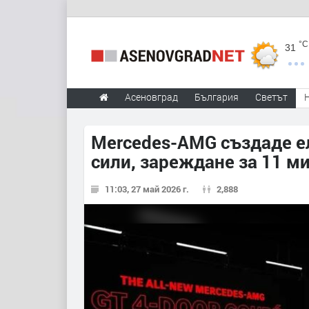
°C
31
Асеновград
България
Светът
Mercedes-AMG създаде е
сили, зареждане за 11 м
11:03, 27 май 2026 г.
2,888