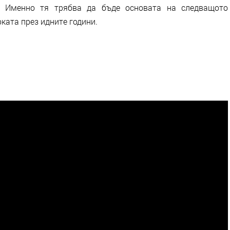
s. Именно тя трябва да бъде основата на следващото
ката през идните години.