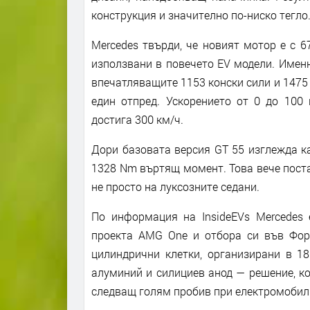
конструкция и значително по-ниско тегло
Mercedes твърди, че новият мотор е с 6
използвани в повечето EV модели. Имен
впечатляващите 1153 конски сили и 1475
един отпред. Ускорението от 0 до 100 
достига 300 км/ч.
Дори базовата версия GT 55 изглежда к
1328 Nm въртящ момент. Това вече пост
не просто на луксозните седани.
По информация на InsideEVs Mercedes 
проекта AMG One и отбора си във Фор
цилиндрични клетки, организирани в 18
алуминий и силициев анод — решение, к
следващ голям пробив при електромобил