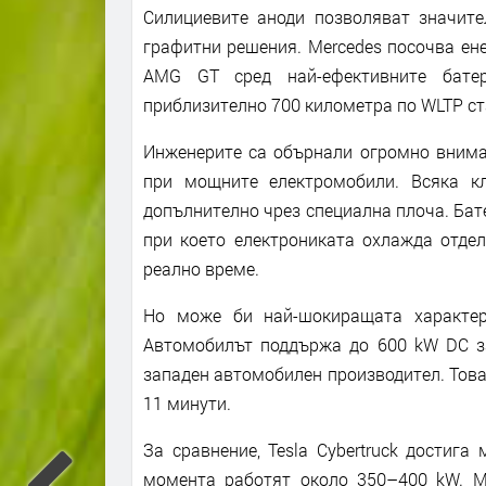
Силициевите аноди позволяват значите
графитни решения. Mercedes посочва ене
AMG GT сред най-ефективните батер
приблизително 700 километра по WLTP ст
Инженерите са обърнали огромно внима
при мощните електромобили. Всяка к
допълнително чрез специална плоча. Бате
при което електрониката охлажда отде
реално време.
Но може би най-шокиращата характер
Автомобилът поддържа до 600 kW DC за
западен автомобилен производител. Това
11 минути.
За сравнение, Tesla Cybertruck достиг
момента работят около 350–400 kW. M