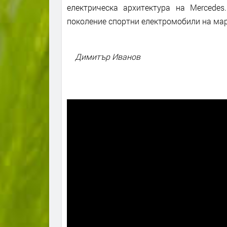
електрическа архитектура на Mercede
поколение спортни електромобили на мар
Димитър Иванов