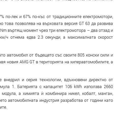
.
7% по-лек и 67% по-къс от традиционните електромотори,
но това позволява на върховата версия GT 63 да развива
 Nm въртящ момент чрез три електромотора – два отзад и
км/ч отнема едва 2.3 секунди, а максималната скорост
ато автомобил от бъдещето със своите 805 конски сили и
авя новия AMG GT в територията на хиперавтомобилите, а
е внедрил и серия технологии, вдъхновени директно от
мула 1. Батерията с капацитет 106 kWh използва 2660
 модула, а химията ѝ комбинира никел, кобалт, манган,
оето автомобилната индустрия разработва от години като
ите.