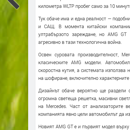
километра WLTP пробег само за 10 минути
Тук обаче има и една реалност — подобн
и САЩ. В момента китайски компани
ултрабързото зареждане, но AMG GT п
агресивно в тази технологична война.
Освен суровата производителност, Me
класическите AMG модели. Автомобил
скоростна кутия, а системата използва 
на шофиране, включително характерните „
Дизайнът обаче вероятно ще раздели 
огромна светеща решетка, масивни свет
на Mercedes. Част от анализаторите ве
компанията явно цели автомобилът да изг
Новият AMG GT е и първият модел върх