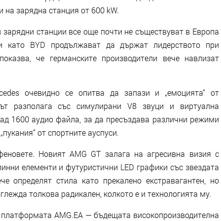
 на зарядна станция от 600 kW.
и зарядни станции все още почти не съществуват в Европа
и като BYD продължават да държат лидерството при
оказва, че германските производители вече навлизат
rcedes очевидно се опитва да запази и „емоцията“ от
ът разполага със симулирани V8 звуци и виртуална
над 1600 аудио файла, за да пресъздава различни режими
пукания“ от спортните ауспуси.
феновете. Новият AMG GT залага на агресивна визия с
линни елементи и футуристични LED графики със звездата
че определят стила като прекалено екстравагантен, но
лежда толкова радикален, колкото е и технологията му.
у платформата AMG.EA — бъдещата високопроизводителна