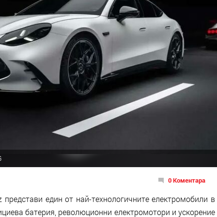
G
0 Коментара
z представи един от най-технологичните електромобили в
ициева батерия, революционни електромотори и ускорение