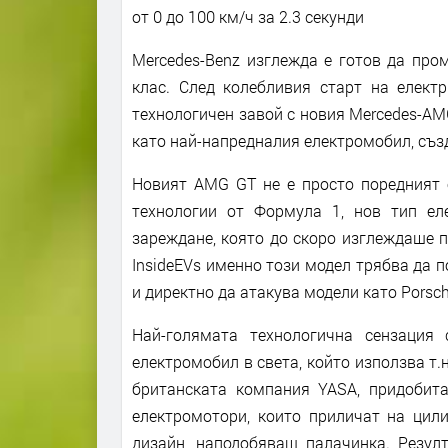
от 0 до 100 км/ч за 2.3 секунди
Mercedes-Benz изглежда е готов да про
клас. След колебливия старт на елект
технологичен завой с новия Mercedes-AM
като най-напредналия електромобил, съз
Новият AMG GT не е просто поредният е
технологии от Формула 1, нов тип ел
зареждане, която до скоро изглеждаше 
InsideEVs именно този модел трябва да 
и директно да атакува модели като Porsche
Най-голямата технологична сензация
електромобил в света, който използва т.н
британската компания YASA, придобита
електромотори, които приличат на цилин
дизайн, наподобяващ палачинка. Резулт