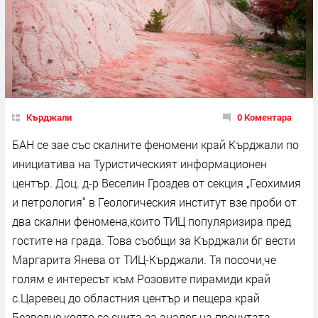
Кърджали
0 Коментара
БАН се зае със скалните феномени край Кърджали по
инициатива на Туристическият информационен
център. Доц. д-р Веселин Гроздев от секция „Геохимия
и петрология“ в Геологическия институт взе проби от
два скални феномена,които ТИЦ популяризира пред
гостите на града. Това съобщи за Кърджали бг вести
Маргарита Янева от ТИЦ-Кърджали. Тя посочи,че
голям е интересът към Розовите пирамиди край
с.Царевец до областния център и пещера край
Безводно,която се счита за аналог на прочутата