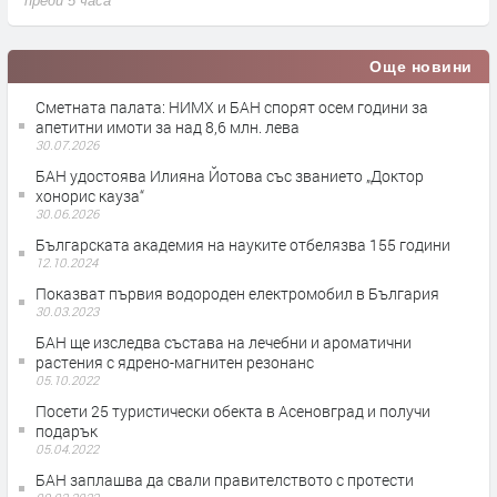
преди 5 часа
Още новини
Сметната палата: НИМХ и БАН спорят осем години за
апетитни имоти за над 8,6 млн. лева
30.07.2026
БАН удостоява Илияна Йотова със званието „Доктор
хонорис кауза“
30.06.2026
Българската академия на науките отбелязва 155 години
12.10.2024
Показват първия водороден електромобил в България
30.03.2023
БАН ще изследва състава на лечебни и ароматични
растения с ядрено-магнитен резонанс
05.10.2022
Посети 25 туристически обекта в Асеновград и получи
подарък
05.04.2022
БАН заплашва да свали правителството с протести