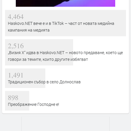
4,464
Haskovo.NET вече е и в TikTok – част от новата медийна
кампания на медията
2,516
„Визия Х“ идва в Haskovo.NET – новото предаване, което ще
говори за темите, които другите избягват
1,491
Традиционен събор в село Долнослав
898
Преображение Господне е!