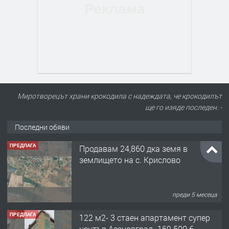
Миротворецът храни крокодила с надеждата, че крокодилът
ще го изяде последен. -
Последни обяви
ПРЕДЛАГА
Продавам 24,860 дка земя в
землището на с. Крислово
преди 5 месеца
ПРЕДЛАГА
122 м2- 3 стаен апартамент супер
център Асеновград- 169 500 €.