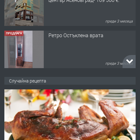
преди 3 месеца
ПРЕДЛАГА
Ретро Остъклена врата
преди 3 месеца
ПРЕДЛАГА
🌟HYUNDAI i10 - 2024 | Само 55 лв./
Случайна рецепта
ден от DL RENT🌟
преди 10 месеца
ПРЕДЛАГА
Професионална броячна машина -
със сертификат от ЕЦБ