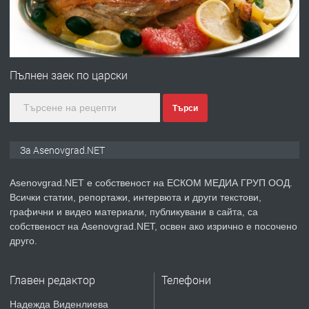
преди 1 година
ПРЕДЛАГА
Професионална зеленчукорезачка
за заведения и дома
Пълнен заек по царски
Търси
преди 1 година
ПРЕДЛАГА
Дава под наем Асеновград
За Asenovgrad.NET
Asenovgrad.NET е собственост на ЕСКОМ МЕДИА ГРУП ООД.
Всички статии, репортажи, интервюта и други текстови,
преди 2 години
графични и видео материали, публикувани в сайта, са
собственост на Asenovgrad.NET, освен ако изрично е посочено
ПРЕДЛАГА
Давам индивидуалани уроци по
друго.
Немски език
Главен редактор
Телефони
преди 2 години
Надежда Виденлиева