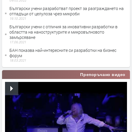
09.02.2022
Български учени разработват проект за разграждането на
отпадъци от целулоза чрез микроби
19.10.2021
Български учени с отличия за иновативни разработки в
областта на наноструктурите и микровълновото
замърсяване
17.06.2021
БАН показва най-интересните си разработки на бизнес
форум
18.03.2021
Препоръчано видео