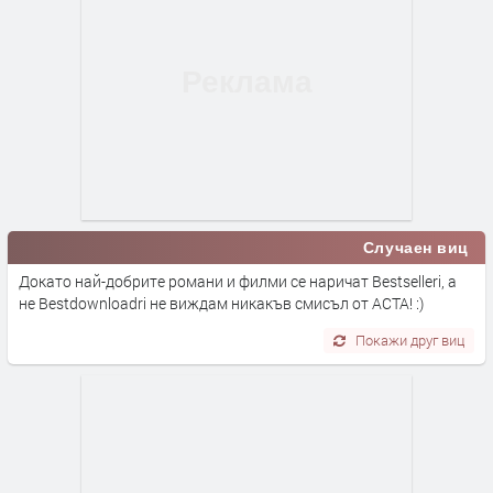
Случаен виц
Докато най-добрите романи и филми се наричат Bestselleri, а
не Bestdownloadri не виждам никакъв смисъл от АСТА! :)
Покажи друг виц