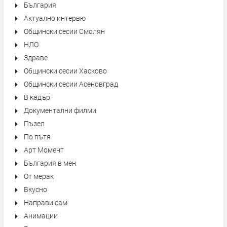
България
Актуално интервю
Общински сесии Смолян
НЛО
Здраве
Общински сесии Хасково
Общински сесии Асеновград
В кадър
Документални филми
Пъзел
По пътя
Арт Момент
България в мен
От мерак
Вкусно
Направи сам
Анимации