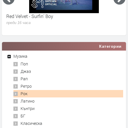
Red Velvet - Surfin' Boy
M
N
преди 16 часа
п
Категории
Музика
Поп
Джаз
Рап
Ретро
Рок
Латино
Кънтри
БГ
Класическа