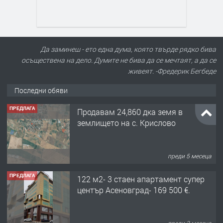
Да заминеш - ето една дума, която твърде рядко бива
осъществена на дело. Думите не бива да се мечтаят, а да се
живеят. -Фредерик Бегбеде
Последни обяви
ПРЕДЛАГА
Продавам 24,860 дка земя в
землището на с. Крислово
преди 5 месеца
ПРЕДЛАГА
122 м2- 3 стаен апартамент супер
център Асеновград- 169 500 €.