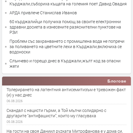
Кърджали,събориха къщата на големия поет Давид Овадия
АРДА привлече Станислав Иванов
60 кърджалийци получиха помощ за своите електроннни
здравни досиета в изнесените разяснителни пунктове на
РЗИ
Проблем със захранването с промишлена вода не попречи
за поливането на цветните лехи в Кърджали,включиха се
водоноски
Слънчево и горещо днес в Кърджали,жълт код за опасни
жеги
Блогове
Толерирането на латентния антисемитизъм е тревожен факт
(и) у нас днес
06.08.2026
Скандал с нацисти гърми, а Той мълчи солидарно с
другарите “антифашисти”, които му гласуваха
05.08.2026
На гости на своя Даниил руzката Митрофанова е у дома си,