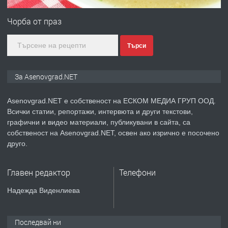
Професионална зеленчукорезачка
за заведения и дома
Чорба от праз
Търси
преди 1 година
ПРЕДЛАГА
Дава под наем Асеновград
За Asenovgrad.NET
Asenovgrad.NET е собственост на ЕСКОМ МЕДИА ГРУП ООД.
Всички статии, репортажи, интервюта и други текстови,
преди 2 години
графични и видео материали, публикувани в сайта, са
собственост на Asenovgrad.NET, освен ако изрично е посочено
ПРЕДЛАГА
Давам индивидуалани уроци по
друго.
Немски език
Главен редактор
Телефони
преди 2 години
Надежда Виденлиева
ПРЕДЛАГА
ремонт на покриви
Последвай ни