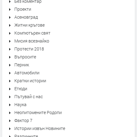
Без коментар
Проекти
Асеновград
Житни кръгове
Компютърен свят
Мисия всезнайко
Протести 2018
Въпросите
Перник
Автомобили
Кратки истории
Етюди
Пътувай с нас
Наука
Неопитомените Родопи
Фактор 7
Истории извън Новините
Различните