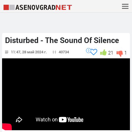
Disturbed - The Sound Of Silence
0
11:47, 28 май 2024 г.
40734
21
1