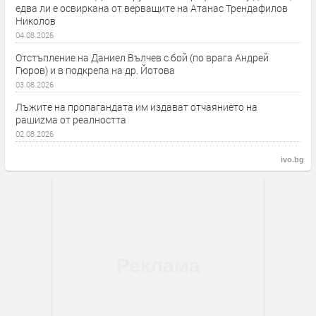
едва ли е освиркана от верващите на Атанас Трендафилов
Николов
04.08.2026
Отстъпление на Даниел Вълчев с бой (по врага Андрей
Гюров) и в подкрепа на др. Йотова
03.08.2026
Лъжите на пропагандата им издават отчаянието на
рашиzма от реалността
02.08.2026
ivo.bg