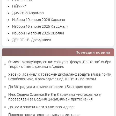
Гейминг
Димитър Аврамов
Избори 19 април 2026 Хасково
Избори 19 април 2026 Кърджали
Избори 19 април 2026 Смолян
ДЕНЯТ с В. Дремджиев
Последни новини
Осмият международен литературен форум „Братство“ събра
творци от пет държави в Ардино
Язовир „Тракиец“ с тревожен дисбаланс: водата влиза почти
незабележимо, а разходът е над 100 пъти по-голям
До 36 градуса и слънчево време в България днес
Инж.Славчо Славков:В и К в Кърджали многократно е
проверяван за Водния цикъл,нямам притеснения
До 36° и опасни жеги в Хасково и днес
Поредно посегателство върху паметта на