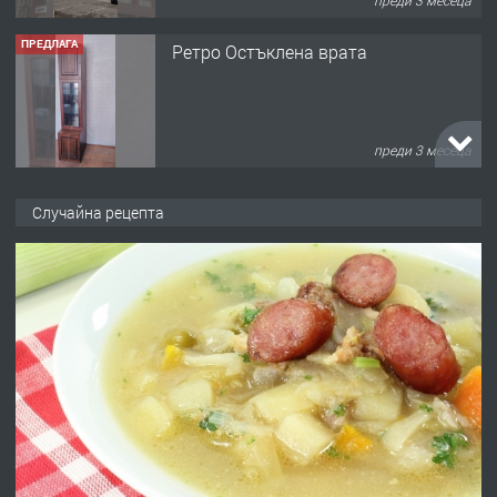
преди 3 месеца
ПРЕДЛАГА
Ретро Остъклена врата
преди 3 месеца
ПРЕДЛАГА
🌟HYUNDAI i10 - 2024 | Само 55 лв./
Случайна рецепта
ден от DL RENT🌟
преди 10 месеца
ПРЕДЛАГА
Професионална броячна машина -
със сертификат от ЕЦБ
преди 1 година
ПРЕДЛАГА