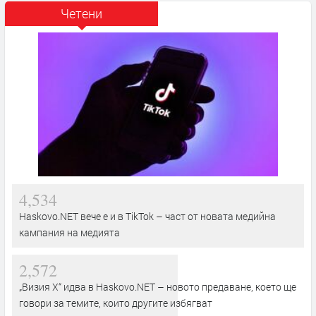
Четени
4,534
Haskovo.NET вече е и в TikTok – част от новата медийна
кампания на медията
2,572
„Визия Х“ идва в Haskovo.NET – новото предаване, което ще
говори за темите, които другите избягват