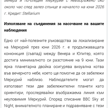
Венера и по-бледия Меркурий с невъоръжено око
около час след залез слънце в началото на юни 2026
г. Кредит: Stellarium
Използване на съединения за насочване на вашите
наблюдения
Едно от най-полезните ръководства за локализиране
на Меркурий през юни 2026 г. е продължаващата
конюнкция (съвпад) между Венера и Юпитер, която
достига минималното си разстояние на 9 юни. Тази
ярка планетарна двойка осигурява визуална котва
във вечерното небе, което ще помогне да се забележи
Меркурий наблизо. Наблюдателите могат да
използват тези две забележителни планети като
ориентири, проследявайки въображаема линия към
неуловимия Меркурий. Според списание BBC Sky at
Night, внимателното планиране и подравняване с тези