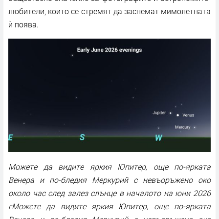
любители, които се стремят да заснемат мимолетната
ѝ поява.
Можете да видите яркия Юпитер, още по-ярката
Венера и по-бледия Меркурий с невъоръжено око
около час след залез слънце в началото на юни 2026
гМожете да видите яркия Юпитер, още по-ярката