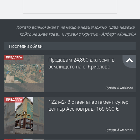
Когато всички знаят, че нещо е невъзможно, идва невежа,
който не знае това… и прави откритие. - Алберт Айнщайн
Последни обяви
ПРЕДЛАГА
122 м2- 3 стаен апартамент супер
център Асеновград- 169 500 €.
преди 3 месеца
ПРЕДЛАГА
Ретро Остъклена врата
преди 3 месеца