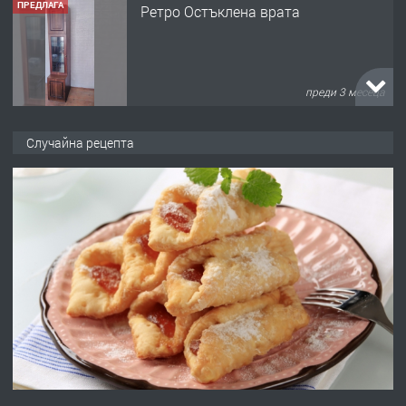
ПРЕДЛАГА
🌟HYUNDAI i10 - 2024 | Само 55 лв./
ден от DL RENT🌟
преди 10 месеца
ПРЕДЛАГА
Професионална броячна машина -
Случайна рецепта
със сертификат от ЕЦБ
преди 1 година
ПРЕДЛАГА
Професионална зеленчукорезачка
за заведения и дома
преди 1 година
ПРЕДЛАГА
Дава под наем Асеновград