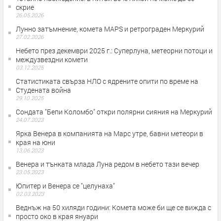
скрие
26.05.2026
Лунно затъмнение, комета MAPS и ретрограден Меркурий
27.02.2026
Небето през декември 2025 г.: Суперлуна, метеорни потоци и
междузвездни комети
03.12.2025
Статистиката свърза НЛО с ядрените опити по време на
Студената война
29.10.2025
Сондата "Бепи Коломбо" откри полярни сияния на Меркурий
24.07.2023
Ярка Венера в компанията на Марс утре, бавни метеори в
края на юни
13.06.2023
Венера и тънката млада Луна редом в небето тази вечер
23.05.2023
Юпитер и Венера се "целунаха"
02.03.2023
Веднъж на 50 хиляди години: Комета може би ще се вижда с
просто око в края януари