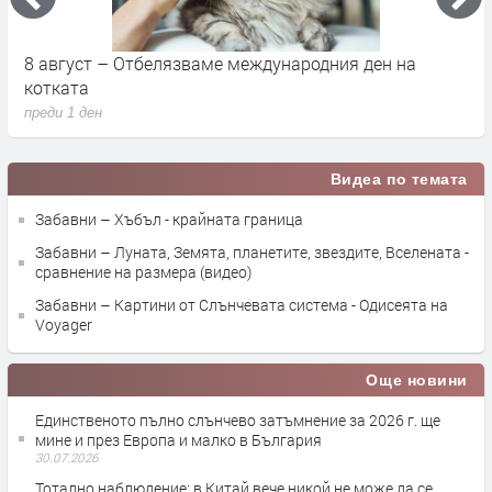
Саграда Фамилия – вечната мечта на Гауди, която
К
продължава да изумява света
п
преди 4 дни
п
Видеа по темата
Забавни – Хъбъл - крайната граница
Забавни – Луната, Земята, планетите, звездите, Вселената -
сравнение на размера (видео)
Забавни – Картини от Слънчевата система - Одисеята на
Voyager
Още новини
Единственото пълно слънчево затъмнение за 2026 г. ще
мине и през Европа и малко в България
30.07.2026
Тотално наблюдение: в Китай вече никой не може да се