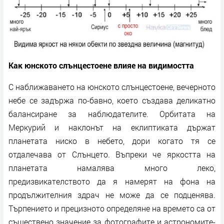
Как юнското слънцестоене влияе на видимостта
С наближаването на юнското слънцестоене, вечерното
небе се задържа по-бавно, което създава деликатно
балансиране за наблюдателите. Орбитата на
Меркурий и наклонът на еклиптиката държат
планетата ниско в небето, дори когато тя се
отдалечава от Слънцето. Въпреки че яркостта на
планетата намалява много леко,
предизвикателството да я намерят на фона на
продължителния здрач не може да се подценява.
Търпението и прецизното определяне на времето са от
съществено значение за фотографите и астрономите-