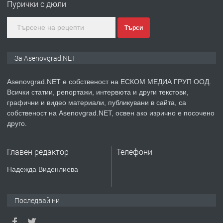
Пурички с дюли
Търси
преди 2 години
ПРЕДЛАГА
Давам индивидуалани уроци по
За Asenovgrad.NET
Немски език
Asenovgrad.NET е собственост на ЕСКОМ МЕДИА ГРУП ООД.
Всички статии, репортажи, интервюта и други текстови,
преди 2 години
графични и видео материали, публикувани в сайта, са
собственост на Asenovgrad.NET, освен ако изрично е посочено
ПРЕДЛАГА
ремонт на покриви
друго.
Главен редактор
Телефони
преди 2 години
Надежда Виденлиева
ПРЕДЛАГА
Висококачествени Целофанови
Пликове - СКОРПИОПЛАСТ
Последвай ни