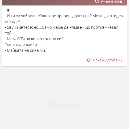
Случаен виц
Тя:
- И ти си забавен! Какво ще правиш довечера? Може да отидем
някъде?
- Звучи интересно... Само мама да няма нищо против.- казал
той.
- Мама? Ти на колко години си?
Той, въздишайки:
- Майката на сина ми...
Покажи друг виц