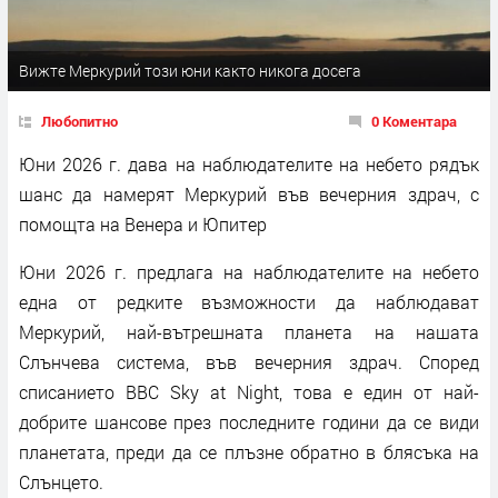
Вижте Меркурий този юни както никога досега
Любопитно
0 Коментара
Юни 2026 г. дава на наблюдателите на небето рядък
шанс да намерят Меркурий във вечерния здрач, с
помощта на Венера и Юпитер
Юни 2026 г. предлага на наблюдателите на небето
една от редките възможности да наблюдават
Меркурий, най-вътрешната планета на нашата
Слънчева система, във вечерния здрач. Според
списанието BBC Sky at Night, това е един от най-
добрите шансове през последните години да се види
планетата, преди да се плъзне обратно в блясъка на
Слънцето.