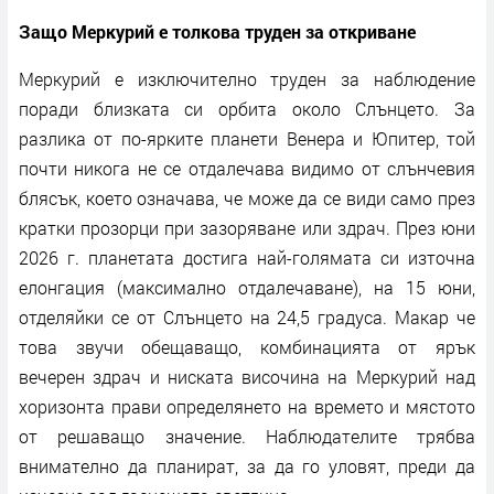
Защо Меркурий е толкова труден за откриване
Меркурий е изключително труден за наблюдение
поради близката си орбита около Слънцето. За
разлика от по-ярките планети Венера и Юпитер, той
почти никога не се отдалечава видимо от слънчевия
блясък, което означава, че може да се види само през
кратки прозорци при зазоряване или здрач. През юни
2026 г. планетата достига най-голямата си източна
елонгация (максимално отдалечаване), на 15 юни,
отделяйки се от Слънцето на 24,5 градуса. Макар че
това звучи обещаващо, комбинацията от ярък
вечерен здрач и ниската височина на Меркурий над
хоризонта прави определянето на времето и мястото
от решаващо значение. Наблюдателите трябва
внимателно да планират, за да го уловят, преди да