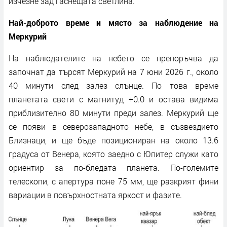
изчезне зад гаснещата светлина.
Най-доброто време и място за наблюдение на
Меркурий
На наблюдателите на небето се препоръчва да
започнат да търсят Меркурий на 7 юни 2026 г., около
40 минути след залез слънце. По това време
планетата свети с магнитуд +0.0 и остава видима
приблизително 80 минути преди залез. Меркурий ще
се появи в северозападното небе, в съзвездието
Близнаци, и ще бъде позициониран на около 13.6
градуса от Венера, която заедно с Юпитер служи като
ориентир за по-бледата планета. По-големите
телескопи, с апертура поне 75 мм, ще разкрият фини
вариации в повърхностната яркост и фазите.