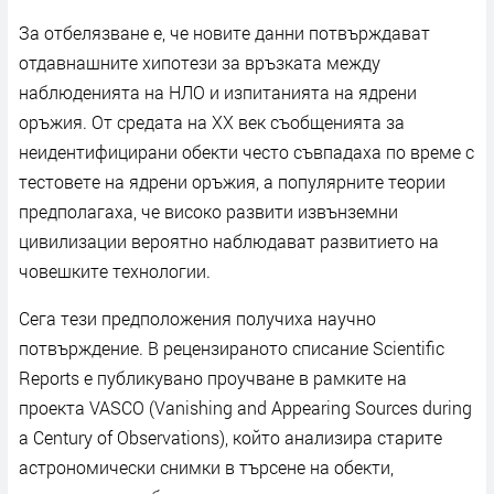
За отбелязване е, че новите данни потвърждават
отдавнашните хипотези за връзката между
наблюденията на НЛО
и изпитанията на ядрени
оръжия. От средата на XX век съобщенията за
неидентифицирани обекти често съвпадаха по време с
тестовете на ядрени оръжия, а популярните теории
предполагаха, че високо развити извънземни
цивилизации вероятно наблюдават развитието на
човешките технологии.
Сега тези предположения получиха научно
потвърждение. В рецензираното списание Scientific
Reports е публикувано
проучване в рамките на
проекта VASCO (Vanishing and Appearing Sources during
a Century of Observations), който анализира старите
астрономически снимки в търсене на обекти,