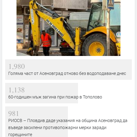
1,980
Голяма част от Асеновград отново без водоподаване днес
1,138
60-годишен мъж загина при пожар в Тополово
981
РИОСВ – Пловдив даде указания на община Асеновград да
въведе засилени противопожарни мерки заради
горещините