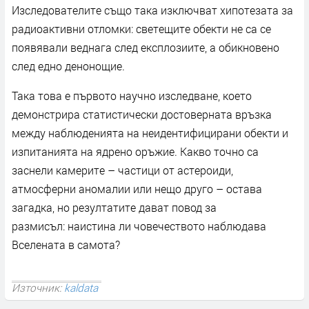
Изследователите също така изключват хипотезата за
радиоактивни отломки: светещите обекти не са се
появявали веднага след експлозиите, а обикновено
след едно денонощие.
Така това е първото научно изследване, което
демонстрира статистически достоверната връзка
между наблюденията на неидентифицирани обекти и
изпитанията на ядрено оръжие. Какво точно са
заснели камерите – частици от астероиди,
атмосферни аномалии или нещо друго – остава
загадка, но резултатите дават повод за
размисъл: наистина ли човечеството наблюдава
Вселената в самота?
Източник:
kaldata