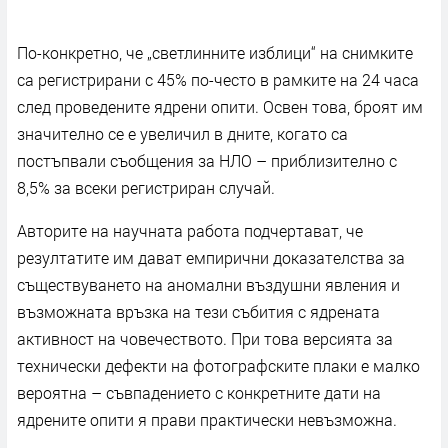
По-конкретно, че „светлинните изблици“ на снимките
са регистрирани с 45% по-често в рамките на 24 часа
след проведените ядрени опити. Освен това, броят им
значително се е увеличил в дните, когато са
постъпвали съобщения за НЛО – приблизително с
8,5% за всеки регистриран случай.
Авторите на научната работа подчертават, че
резултатите им дават емпирични доказателства за
съществуването на аномални въздушни явления и
възможната връзка на тези събития с ядрената
активност на човечеството. При това версията за
технически дефекти на фотографските плаки е малко
вероятна – съвпадението с конкретните дати на
ядрените опити я прави практически невъзможна.