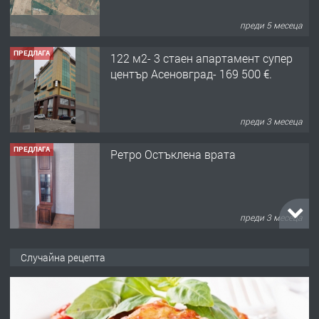
преди 5 месеца
ПРЕДЛАГА
122 м2- 3 стаен апартамент супер
център Асеновград- 169 500 €.
преди 3 месеца
ПРЕДЛАГА
Ретро Остъклена врата
преди 3 месеца
ПРЕДЛАГА
🌟HYUNDAI i10 - 2024 | Само 55 лв./
Случайна рецепта
ден от DL RENT🌟
преди 10 месеца