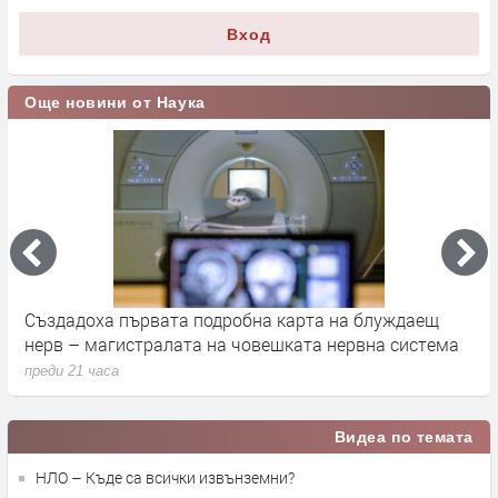
Вход
Още новини от Наука
а
Създадоха първата подробна карта на блуждаещ
А
нерв – магистралата на човешката нервна система
д
преди 21 часа
п
Видеа по темата
НЛО – Къде са всички извънземни?