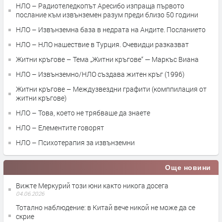
НЛО – Радиотеледкопът Аресибо изпраща първото
послание към извънземен разум преди близо 50 години
НЛО – Извънземна база в недрата на Андите. Посланието
НЛО – НЛО нашествие в Турция. Очевидци разказват
Житни кръгове – Тема „Житни кръгове“ — Маркъс Виана
НЛО – Извънземно/НЛО създава житен кръг (1996)
Житни кръгове – Междузвездни графити (комппилация от
житни кръгове)
НЛО – Това, което не трябваше да знаете
НЛО – Елементите говорят
НЛО – Психотерапия за извънземни
Още новини
Вижте Меркурий този юни както никога досега
04.06.2026
Тотално наблюдение: в Китай вече никой не може да се
скрие