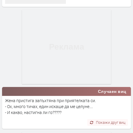
Случаен виц
Жена пристига запъхтяна при приятелката си.
- Ох, много тичах, един искаше да ме целуне....
- И какво, настигна ли го?????
Покажи друг виц