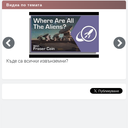
Видеа по темата
Къде са всички извънземни?
Р
п
г