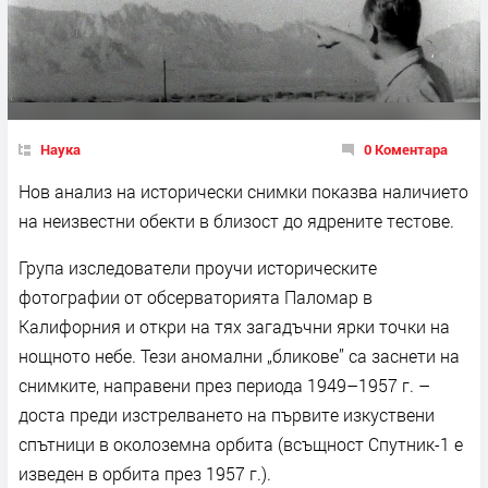
Наука
0 Коментара
Нов анализ на исторически снимки показва наличието
на неизвестни обекти в близост до ядрените тестове.
Група изследователи проучи историческите
фотографии от обсерваторията Паломар в
Калифорния и откри на тях загадъчни ярки точки на
нощното небе. Тези аномални „бликове” са заснети на
снимките, направени през периода 1949–1957 г. –
доста преди изстрелването на първите изкуствени
спътници в околоземна орбита (всъщност Спутник-1 е
изведен в орбита през 1957 г.).