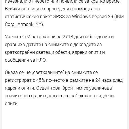
изчезнали от небето или появили се за кратко време.
Всички анализи са проведени с помощта на
статистическия пакет SPSS за Windows версия 29 (IBM
Corp., Armonk, NY).
Учените събраха данни за 2718 дни наблюдения и
сравниха датите на снимките с докладите за
краткотрайни светещи обекти, ядрени опити и
съобщения за НЛО.
Оказа се, че „светкавиците” на снимките се
регистрират с 45% по-често в рамките на 24 часа след
ядрени опити. Освен това, броят им се увеличава
значително в дните, когато се наблюдават ядрени
опити.