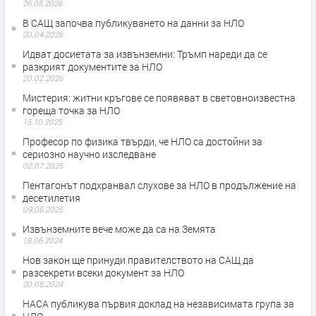
26.05.2026
В САЩ започва публикуването на данни за НЛО
20.04.2026
Идват досиетата за извънземни: Тръмп нареди да се
разкрият документите за НЛО
20.02.2026
Мистерия: житни кръгове се появяват в световноизвестна
гореща точка за НЛО
15.10.2025
Професор по физика твърди, че НЛО са достойни за
сериозно научно изследване
02.07.2025
Пентагонът подхранвал слухове за НЛО в продължение на
десетилетия
09.06.2025
Извънземните вече може да са на Земята
18.06.2024
Нов закон ще принуди правителството на САЩ да
разсекрети всеки документ за НЛО
20.05.2024
НАСА публикува първия доклад на независимата група за