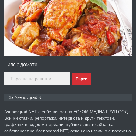
ПРЕДЛАГА
Професионална броячна машина -
със сертификат от ЕЦБ
преди 1 година
ПРЕДЛАГА
Професионална зеленчукорезачка
за заведения и дома
Пиле с домати
Търси
преди 1 година
ПРЕДЛАГА
Дава под наем Асеновград
За Asenovgrad.NET
Asenovgrad.NET е собственост на ЕСКОМ МЕДИА ГРУП ООД.
Всички статии, репортажи, интервюта и други текстови,
преди 2 години
графични и видео материали, публикувани в сайта, са
собственост на Asenovgrad.NET, освен ако изрично е посочено
ПРЕДЛАГА
Давам индивидуалани уроци по