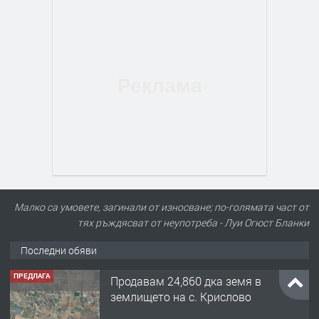
Малко са умовете, загинали от износване; по-голямата част от
тях ръждясват от неупотреба - Луи Огюст Бланки
Последни обяви
ПРЕДЛАГА
Продавам 24,860 дка земя в
землището на с. Крислово