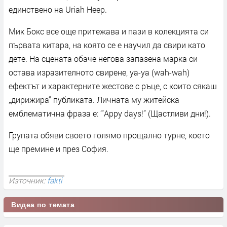
единствено на Uriah Heep.
Мик Бокс все още притежава и пази в колекцията си
първата китара, на която се е научил да свири като
дете. На сцената обаче негова запазена марка си
остава изразителното свирене, уа-уа (wah-wah)
ефектът и характерните жестове с ръце, с които сякаш
„дирижира“ публиката. Личната му житейска
емблематична фраза е: ”’Appy days!” (Щастливи дни!).
Групата обяви своето голямо прощално турне, което
ще премине и през София.
Източник:
fakti
Видеа по темата