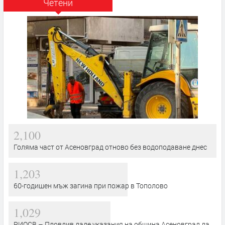
Четени
2,100
Голяма част от Асеновград отново без водоподаване днес
1,203
60-годишен мъж загина при пожар в Тополово
1,029
РИОСВ – Пловдив даде указания на община Асеновград да