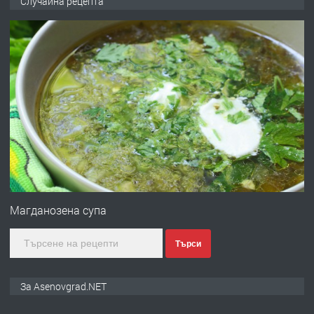
Случайна рецепта
ден от DL RENT🌟
преди 10 месеца
ПРЕДЛАГА
Професионална броячна машина -
със сертификат от ЕЦБ
преди 1 година
ПРЕДЛАГА
Професионална зеленчукорезачка
за заведения и дома
Магданозена супа
Търси
преди 1 година
ПРЕДЛАГА
Дава под наем Асеновград
За Asenovgrad.NET