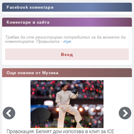
Facebook коментари
Коментари в сайта
Трябва да сте регистриран потребител за да можете да
коментирате. Правилата -
тук
.
Вход
Още новини от Музика
Провокация: Белият дом използва в клип за ICE
S