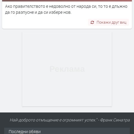
Ако правителството е недоволно от народа си, то то е длъжно
да го разпусне и да си избере нов.
Покажи друг виц
Най-доброто отмъщение е огромният успех." - Франк Синатра
Последни обяви