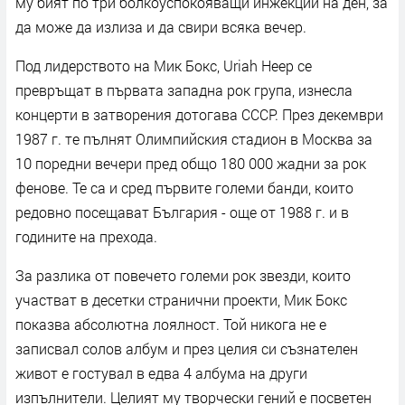
му бият по три болкоуспокояващи инжекции на ден, за
да може да излиза и да свири всяка вечер.
Под лидерството на Мик Бокс, Uriah Heep се
превръщат в първата западна рок група, изнесла
концерти в затворения дотогава СССР. През декември
1987 г. те пълнят Олимпийския стадион в Москва за
10 поредни вечери пред общо 180 000 жадни за рок
фенове. Те са и сред първите големи банди, които
редовно посещават България - още от 1988 г. и в
годините на прехода.
За разлика от повечето големи рок звезди, които
участват в десетки странични проекти, Мик Бокс
показва абсолютна лоялност. Той никога не е
записвал солов албум и през целия си съзнателен
живот е гостувал в едва 4 албума на други
изпълнители. Целият му творчески гений е посветен