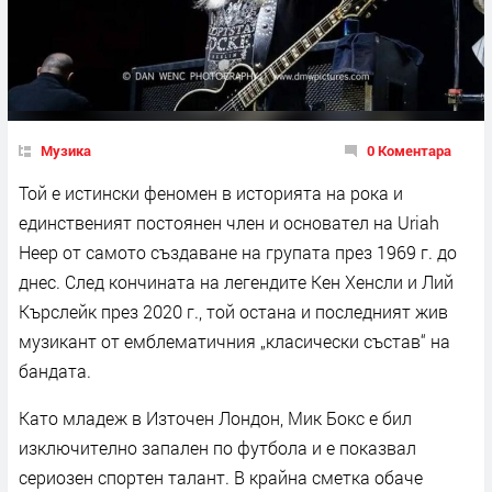
Музика
0 Коментара
Той е истински феномен в историята на рока и
единственият постоянен член и основател на Uriah
Heep от самото създаване на групата през 1969 г. до
днес. След кончината на легендите Кен Хенсли и Лий
Кърслейк през 2020 г., той остана и последният жив
музикант от емблематичния „класически състав“ на
бандата.
Като младеж в Източен Лондон, Мик Бокс е бил
изключително запален по футбола и е показвал
сериозен спортен талант. В крайна сметка обаче