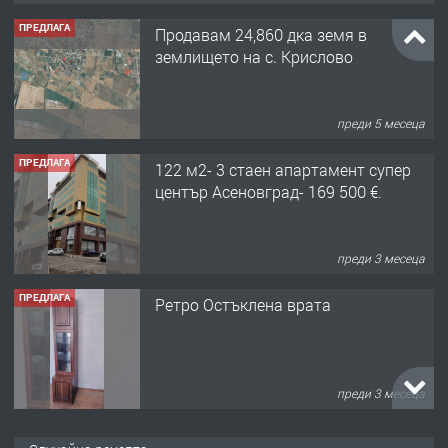
ПРЕДЛАГА
Продавам 24,860 дка земя в
землището на с. Крислово
преди 5 месеца
ПРЕДЛАГА
122 м2- 3 стаен апартамент супер
център Асеновград- 169 500 €.
преди 3 месеца
ПРЕДЛАГА
Ретро Остъклена врата
преди 3 месеца
ПРЕДЛАГА
🌟HYUNDAI i10 - 2024 | Само 55 лв./