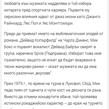
любовта към музиката надделява и той избира
китарата пред спортната кариера. Първите му
сериозни влияния идват от джаз икони като Джанго
Райнхард, Лес Пол и Уес Монтгомъри.
Преди да приемат името на емблематичния злодей от
романа „Дейвид Копърфилд“ на Чарлз Дикенс, Мик
Бокс и първият вокалист Дейвид Байрън свирят в
група, наречена Spice (Подправка). Избират това име
съзнателно, защото не искат да бъдат вкарвани в
тесни жанрови рамки – искат музиката им да има
много различни „вкусове“.
През 1975 г., по време на турне в Луисвил, САЩ, Мик
пада пиян от сцената и чупи кост на дясната си ръка.
Вместо да отмени концертите обаче, той проявява
истински рокаджийски характер – до края на турнето