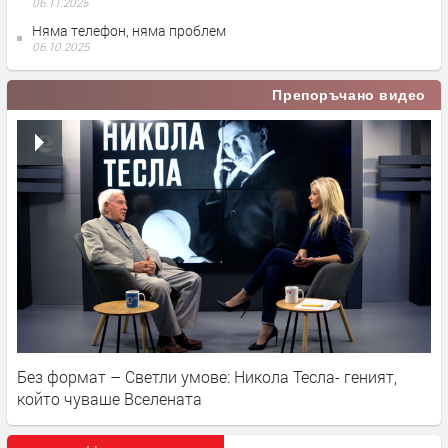
06.11.2025
Няма телефон, няма проблем
06.10.2025
Препоръчано видео
Без формат – Светли умове: Никола Тесла- геният,
който чуваше Вселената