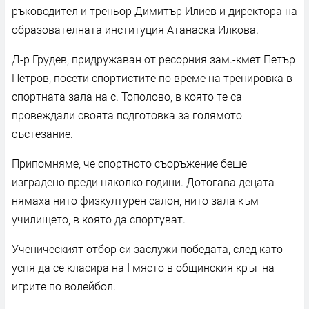
ръководител и треньор Димитър Илиев и директора на
образователната институция Атанаска Илкова.
Д-р Грудев, придружаван от ресорния зам.-кмет Петър
Петров, посети спортистите по време на тренировка в
спортната зала на с. Тополово, в която те са
провеждали своята подготовка за голямото
състезание.
Припомняме, че спортното съоръжение беше
изградено преди няколко години. Дотогава децата
нямаха нито физкултурен салон, нито зала към
училището, в която да спортуват.
Ученическият отбор си заслужи победата, след като
успя да се класира на I място в общинския кръг на
игрите по волейбол.