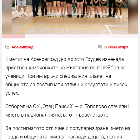
Асеновград
0 Коментара
Кметът на Асеновград д-р Христо Грудев изненада
приятно шампионките на България по волейбол за
ученици. Той им връчи специалния плакет на
общината за постигнати отлични резултати и висок
успех.
Отборът на ОУ „Отец Паисий“ – с. Тополово спечели I
място в националния кръг от първенството.
За постигнатото отличие и популяризиране името на
града и общината, кметът награди децата, техния