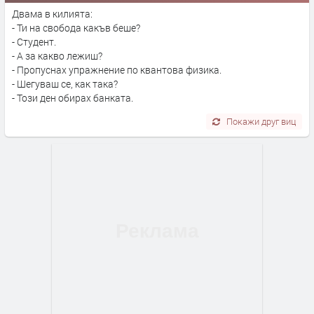
Двама в килията:
- Ти на свобода какъв беше?
- Студент.
- А за какво лежиш?
- Пропуснах упражнение по квантова физика.
- Шегуваш се, как така?
- Този ден обирах банката.
Покажи друг виц