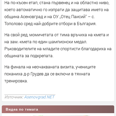
На по-късен етап, стана първенец и на областно ниво,
което автоматично го изпрати да защитава името на
община Асеновград и на ОУ „Отец Паисий“ – с.
Тополово сред най-добрите отбори в България.
На свой ред, момичетата от тима връчиха на кмета и
на зам.-кмета по един шампионски медал.
Ръководителите на младите спортисти благодариха на
общината за подкрепата.
На финала на неочакваната визита, учениците
поканиха д-р Грудев да се включи в тяхната
тренировка.
Източник:
Asenovgrad.NET
Видеа по темата