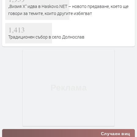
„Визия Х“ идва в Haskovo.NET – новото предаване, което ще
говори за темите, които другите избягват
1,413
Традиционен събор в село Долнослав
Случаен виц