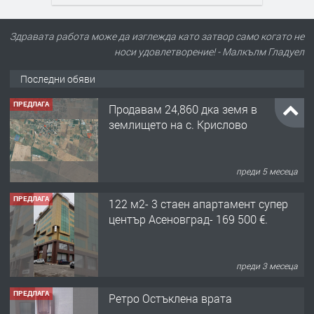
Здравата работа може да изглежда като затвор само когато не
носи удовлетворение! - Малкълм Гладуел
Последни обяви
ПРЕДЛАГА
Продавам 24,860 дка земя в
землището на с. Крислово
преди 5 месеца
ПРЕДЛАГА
122 м2- 3 стаен апартамент супер
център Асеновград- 169 500 €.
преди 3 месеца
ПРЕДЛАГА
Ретро Остъклена врата