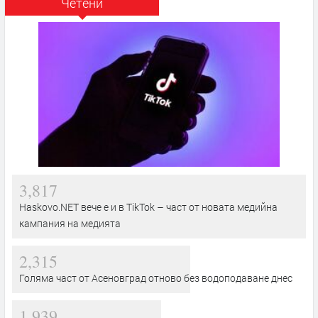
Четени
3,817
Haskovo.NET вече е и в TikTok – част от новата медийна
кампания на медията
2,315
Голяма част от Асеновград отново без водоподаване днес
1,939