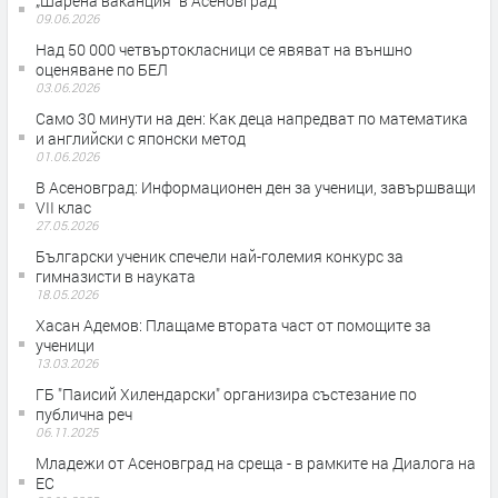
„Шарена ваканция“ в Асеновград
09.06.2026
Над 50 000 четвъртокласници се явяват на външно
оценяване по БЕЛ
03.06.2026
Само 30 минути на ден: Как деца напредват по математика
и английски с японски метод
01.06.2026
В Асеновград: Информационен ден за ученици, завършващи
VII клас
27.05.2026
Български ученик спечели най-големия конкурс за
гимназисти в науката
18.05.2026
Хасан Адемов: Плащаме втората част от помощите за
ученици
13.03.2026
ГБ "Паисий Хилендарски" организира състезание по
публична реч
06.11.2025
Младежи от Асеновград на среща - в рамките на Диалога на
ЕС