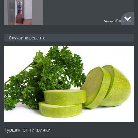
преди 3 месеца
ПРЕДЛАГА
🌟HYUNDAI i10 - 2024 | Само 55 лв./
Случайна рецепта
ден от DL RENT🌟
преди 10 месеца
ПРЕДЛАГА
Професионална броячна машина -
със сертификат от ЕЦБ
преди 1 година
ПРЕДЛАГА
Професионална зеленчукорезачка
за заведения и дома
Туршия от тиквички