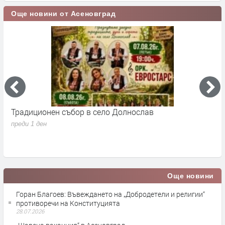
Още новини от Асеновград
Традиционен събор в село Долнослав
П
преди 1 ден
п
Още новини
Горан Благоев: Въвеждането на „Добродетели и религии“
противоречи на Конституцията
28.07.2026