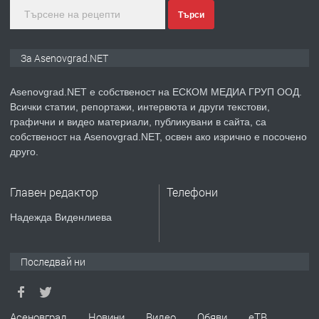
Търси
преди 1 година
ПРЕДЛАГА
Дава под наем Асеновград
За Asenovgrad.NET
Asenovgrad.NET е собственост на ЕСКОМ МЕДИА ГРУП ООД.
Всички статии, репортажи, интервюта и други текстови,
преди 2 години
графични и видео материали, публикувани в сайта, са
собственост на Asenovgrad.NET, освен ако изрично е посочено
ПРЕДЛАГА
Давам индивидуалани уроци по
друго.
Немски език
Главен редактор
Телефони
преди 2 години
Надежда Виденлиева
ПРЕДЛАГА
ремонт на покриви
Последвай ни
преди 2 години
Асеновград
Новини
Видео
Обяви
еТВ