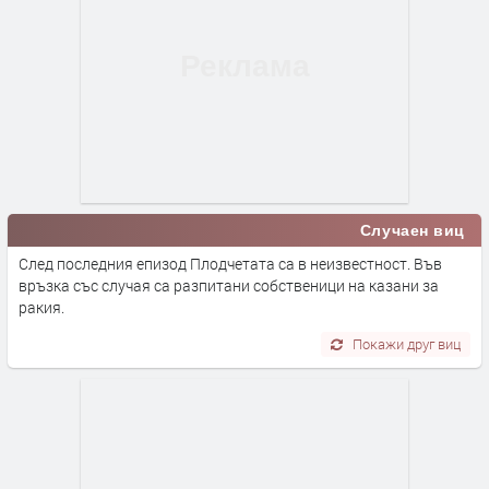
Случаен виц
След последния епизод Плодчетата са в неизвестност. Във
връзка със случая са разпитани собственици на казани за
ракия.
Покажи друг виц