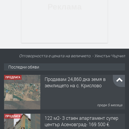
Отговорността е цената на величието. - Уинстън Чърчил
Последни обяви
ПРЕДЛАГА
Продавам 24,860 дка земя в
землището на с. Крислово
преди 5 месеца
ПРЕДЛАГА
122 м2- 3 стаен апартамент супер
център Асеновград- 169 500 €.