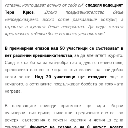
готвачи, които дават всичко от себе си
“,
споделя водещият
Тери Крюз
. „
Всяко предизвикателство беше
непредсказуемо, всяко ястие разказваше история, а
страстта в кухнята беше невероятна. Да видя тяхната
креативност отблизо беше истинско удоволствие.
“
В премиерния епизод над 50 участници се състезават в
пет различни предизвикателства
, за да впечатлят журито.
Сред тях са битка за най-добра паста, дуел с печено пиле,
предизвикателство с яйца и състезание за най-добра
парти хапка.
Над 20 участници ще отпаднат
още в
началото, а останалите продължават борбата за голямата
награда.
В следващите епизоди зрителите ще видят бързи
кулинарни викторини, пикантни предизвикателства за
вечеря, състезания с печени изделия и ястия „в една
тенджера“.
Финалът на сезона е на 8 август, когато