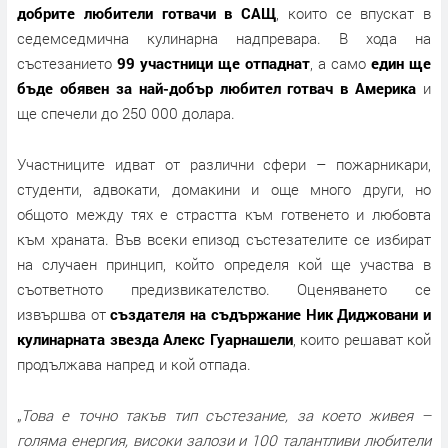
добрите любители готвачи в САЩ
, които се впускат в
седемседмична кулинарна надпревара. В хода на
състезанието
99 участници ще отпаднат
, а само
един ще
бъде обявен за най-добър любител готвач в Америка
и
ще спечели до 250 000 долара.
Участниците идват от различни сфери – пожарникари,
студенти, адвокати, домакини и още много други, но
общото между тях е страстта към готвенето и любовта
към храната. Във всеки епизод състезателите се избират
на случаен принцип, който определя кой ще участва в
съответното предизвикателство. Оценяването се
извършва от
създателя на съдържание Ник Диджовани и
кулинарната звезда Алекс Гуарнашели
, които решават кой
продължава напред и кой отпада.
„
Това е точно такъв тип състезание, за което живея –
голяма енергия, високи залози и 100 талантливи любители