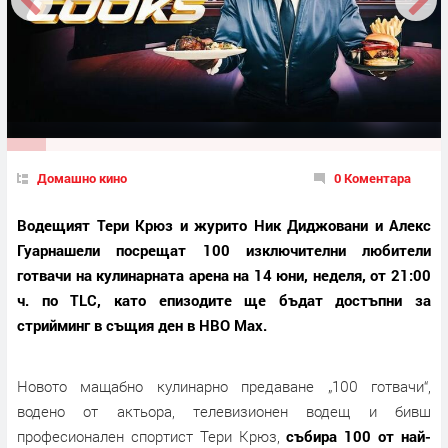
Домашно кино
0 Коментара
Водещият Тери Крюз и журито Ник Диджовани и Алекс
Гуарнашели посрещат 100 изключителни любители
готвачи на кулинарната арена на 14 юни, неделя, от 21:00
ч. по TLC, като епизодите ще бъдат достъпни за
стрийминг в същия ден в HBO Max.
Новото мащабно кулинарно предаване „100 готвачи“,
водено от актьора, телевизионен водещ и бивш
професионален спортист Тери Крюз,
събира 100 от най-