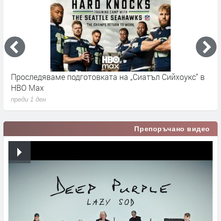
Проследяваме подготовката на „Сиатъл Сийхоукс“ в
К
HBO Max
п
преди 1 ден
Препоръчано видео