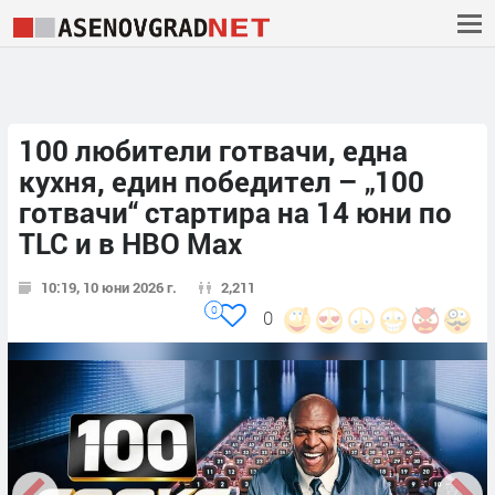
100 любители готвачи, една
кухня, един победител – „100
готвачи“ стартира на 14 юни по
TLC и в HBO Max
10:19, 10 юни 2026 г.
2,211
0
0