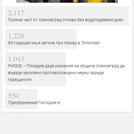
2,117
Голяма част от Асеновград отново без водоподаване днес
1,228
60-годишен мъж загина при пожар в Тополово
1,043
РИОСВ – Пловдив даде указания на община Асеновград да
въведе засилени противопожарни мерки заради
горещините
550
Преображение Господне е!