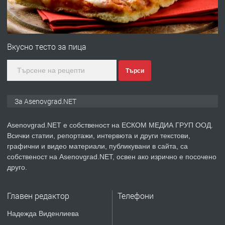
преди 1 година
ПРЕДЛАГА
Професионална зеленчукорезачка
за заведения и дома
Вкусно тесто за пица
Търси
преди 1 година
ПРЕДЛАГА
Дава под наем Асеновград
За Asenovgrad.NET
Asenovgrad.NET е собственост на ЕСКОМ МЕДИА ГРУП ООД.
Всички статии, репортажи, интервюта и други текстови,
преди 2 години
графични и видео материали, публикувани в сайта, са
собственост на Asenovgrad.NET, освен ако изрично е посочено
ПРЕДЛАГА
Давам индивидуалани уроци по
друго.
Немски език
Главен редактор
Телефони
преди 2 години
Надежда Виденлиева