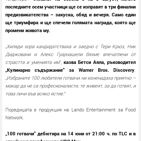
последните осем участници ще се изправят в три финални
предизвикателства – закуска, обяд и вечеря. Само един
ще триумфира и ще спечели голямата награда, която ще
промени живота му.
„
Хиляди хора кандидатстваха и заедно с Тери Крюз, Ник
Диджовани и Алекс Гуарнашели бяхме впечатлени от
страстта и уменията им
“,
казва Бетси Аяла, ръководител
„Кулинарно съдържание“ за Warner Bros. Discovery
.
„
Избраните 100 любители готвачи ни изненадаха приятно –
макар да не са професионалисти, те живеят, за да готвят, и
това личи във всяко ястие.
“
Поредицата е продукция на Lando Entertainment за Food
Network.
„100 готвачи“ дебютира на 14 юни от 21:00 ч. по TLC и в