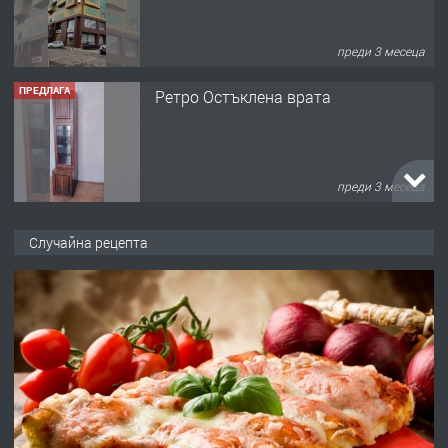
преди 3 месеца
ПРЕДЛАГА
Ретро Остъклена врата
преди 3 месеца
ПРЕДЛАГА
🌟HYUNDAI i10 - 2024 | Само 55 лв./
Случайна рецепта
ден от DL RENT🌟
преди 10 месеца
ПРЕДЛАГА
Професионална броячна машина -
със сертификат от ЕЦБ