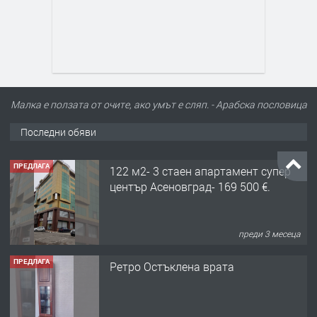
Малка е ползата от очите, ако умът е сляп. - Арабска пословица
Последни обяви
ПРЕДЛАГА
122 м2- 3 стаен апартамент супер
център Асеновград- 169 500 €.
преди 3 месеца
ПРЕДЛАГА
Ретро Остъклена врата