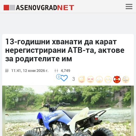
13-годишни хванати да карат
нерегистрирани АТВ-та, актове
за родителите им
11:41, 12 юни 2026 г.
4,749
0
3