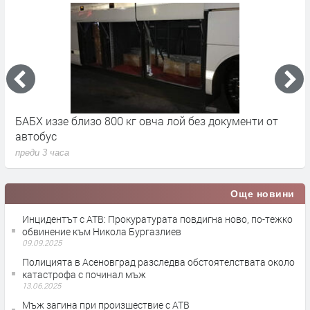
БАБХ иззе близо 800 кг овча лой без документи от
8
автобус
в
преди 3 часа
п
Още новини
Инцидентът с АТВ: Прокуратурата повдигна ново, по-тежко
обвинение към Никола Бургазлиев
09.09.2025
Полицията в Асеновград разследва обстоятелствата около
катастрофа с починал мъж
13.06.2025
Мъж загина при произшествие с АТВ