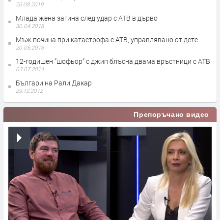
26.08.2019
Млада жена загина след удар с АТВ в дърво
30.04.2018
Мъж почина при катастрофа с АТВ, управлявано от дете
20.06.2016
12-годишен ”шофьор” с джип блъсна двама връстници с АТВ
03.07.2014
Българи на Рали Дакар
29.12.2012
Препоръчано видео