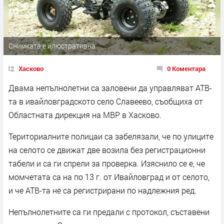
Снимката е илюстративна
Хасково
0 Коментара
Двама непълнолетни са заловени да управляват АТВ-
та в ивайловградското село Славеево, съобщиха от
Областната дирекция на МВР в Хасково.
Териториалните полицаи са забелязали, че по улиците
на селото се движат две возила без регистрационни
табели и са ги спрели за проверка. Изяснило се е, че
момчетата са на по 13 г. от Ивайловград и от селото,
и че АТВ-та не са регистрирани по надлежния ред.
Непълнолетните са ги предали с протокол, съставени