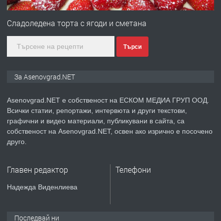
ПРЕДЛАГА
Дава под наем Асеновград
Сладоледена торта с ягоди и сметана
Търси
преди 2 години
ПРЕДЛАГА
Давам индивидуалани уроци по
За Asenovgrad.NET
Немски език
Asenovgrad.NET е собственост на ЕСКОМ МЕДИА ГРУП ООД.
Всички статии, репортажи, интервюта и други текстови,
преди 2 години
графични и видео материали, публикувани в сайта, са
собственост на Asenovgrad.NET, освен ако изрично е посочено
ПРЕДЛАГА
ремонт на покриви
друго.
Главен редактор
Телефони
преди 2 години
Надежда Виденлиева
ПРЕДЛАГА
Висококачествени Целофанови
Пликове - СКОРПИОПЛАСТ
Последвай ни