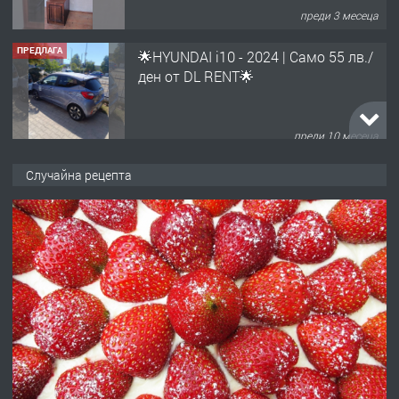
преди 3 месеца
ПРЕДЛАГА
🌟HYUNDAI i10 - 2024 | Само 55 лв./
ден от DL RENT🌟
преди 10 месеца
ПРЕДЛАГА
Професионална броячна машина -
Случайна рецепта
със сертификат от ЕЦБ
преди 1 година
ПРЕДЛАГА
Професионална зеленчукорезачка
за заведения и дома
преди 1 година