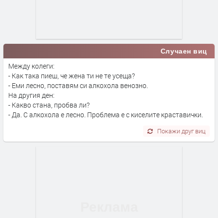
Случаен виц
Между колеги:
- Как така пиеш, че жена ти не те усеща?
- Еми лесно, поставям си алкохола венозно.
На другия ден:
- Какво стана, пробва ли?
- Да. С алкохола е лесно. Проблема е с киселите краставички.
Покажи друг виц