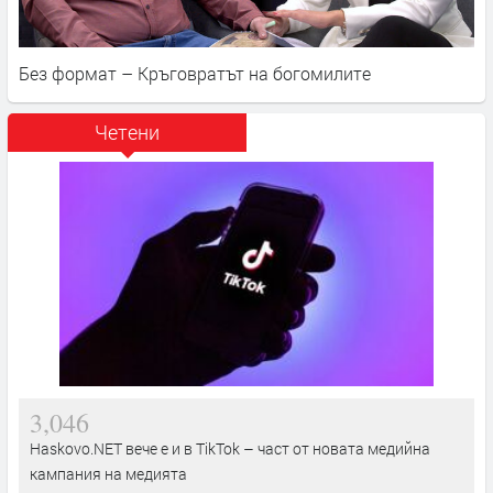
Без формат – Кръговратът на богомилите
Четени
3,046
Haskovo.NET вече е и в TikTok – част от новата медийна
кампания на медията