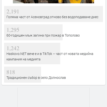
2,191
Голяма част от Асеновград отново без водоподаване днес
1,295
60-годишен мъж загина при пожар в Тополово
1,242
Haskovo.NET вече е и в TikTok – част от новата медийна
кампания на медията
818
Традиционен събор в село Долнослав