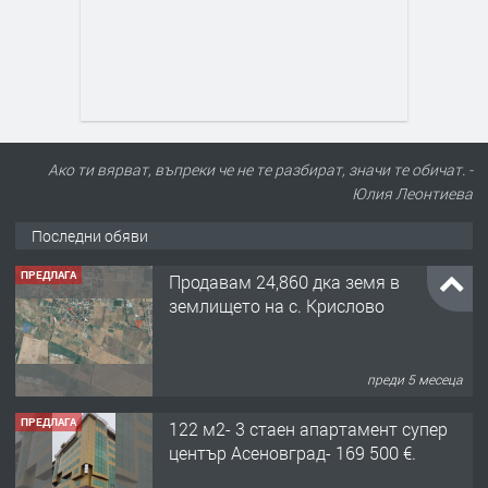
Ако ти вярват, въпреки че не те разбират, значи те обичат. -
Юлия Леонтиева
Последни обяви
ПРЕДЛАГА
Продавам 24,860 дка земя в
землището на с. Крислово
преди 5 месеца
ПРЕДЛАГА
122 м2- 3 стаен апартамент супер
център Асеновград- 169 500 €.