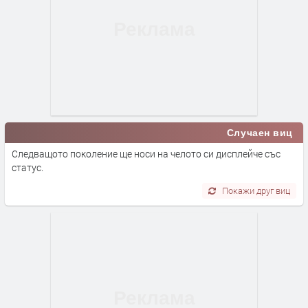
Случаен виц
Следващото поколение ще носи на челото си дисплейче със
статус.
Покажи друг виц