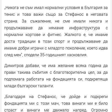
„Никога не съм имал нормални условия в България за
тенис и това важи също за Стефанос в неговата
страна. За съжаление, не сме имали никога и
продължаваме да нямаме инфраструктура с
нормални кортове и фитнес. Жалкото е, че имаме
доста традиции в този спорт и продължаваме да
имаме добри играчи с младото поколение, което идва
след мен“, сподели 35-годишният хасковлия.
Димитров добави, че има желание всяка година да
прави такива събития с благотворителна цел, за да
подпомага работата на фондацията си, подкрепяща
млади български таланти.
„Благодаря на Стефанос, че дойде и подкрепи
фондацията ми с този мач, това винаги ми е било
страст и винаги ме движело напред. Огромно