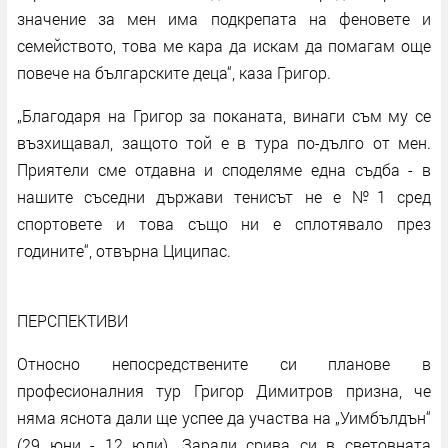
значение за мен има подкрепата на феновете и
семейството, това ме кара да искам да помагам още
повече на българските деца“, каза Григор.
„Благодаря на Григор за поканата, винаги съм му се
възхищавал, защото той е в тура по-дълго от мен.
Приятели сме отдавна и споделяме една съдба - в
нашите съседни държави тенисът не е №1 сред
спортовете и това също ни е сплотявало през
годините“, отвърна Циципас.
ПЕРСПЕКТИВИ
Относно непосредствените си планове в
професионалния тур Григор Димитров призна, че
няма яснота дали ще успее да участва на „Уимбълдън“
(29 юни - 12 юли). Заради срива си в световната