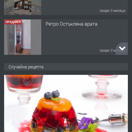
преди 3 месеца
ПРЕДЛАГА
Ретро Остъклена врата
преди 3 месеца
ПРЕДЛАГА
🌟HYUNDAI i10 - 2024 | Само 55 лв./
Случайна рецепта
ден от DL RENT🌟
преди 10 месеца
ПРЕДЛАГА
Професионална броячна машина -
със сертификат от ЕЦБ
преди 1 година