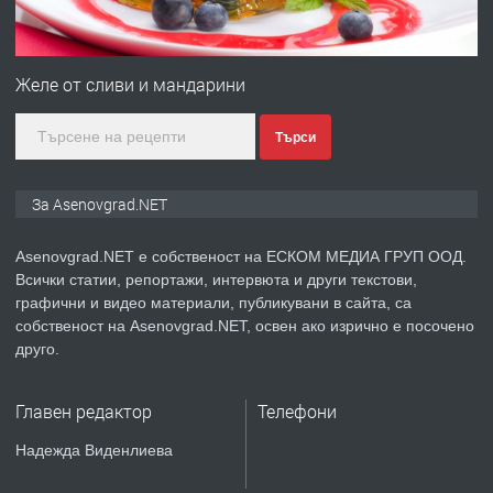
ПРЕДЛАГА
Професионална зеленчукорезачка
за заведения и дома
Желе от сливи и мандарини
Търси
преди 1 година
ПРЕДЛАГА
Дава под наем Асеновград
За Asenovgrad.NET
Asenovgrad.NET е собственост на ЕСКОМ МЕДИА ГРУП ООД.
Всички статии, репортажи, интервюта и други текстови,
преди 2 години
графични и видео материали, публикувани в сайта, са
собственост на Asenovgrad.NET, освен ако изрично е посочено
ПРЕДЛАГА
Давам индивидуалани уроци по
друго.
Немски език
Главен редактор
Телефони
преди 2 години
Надежда Виденлиева
ПРЕДЛАГА
ремонт на покриви