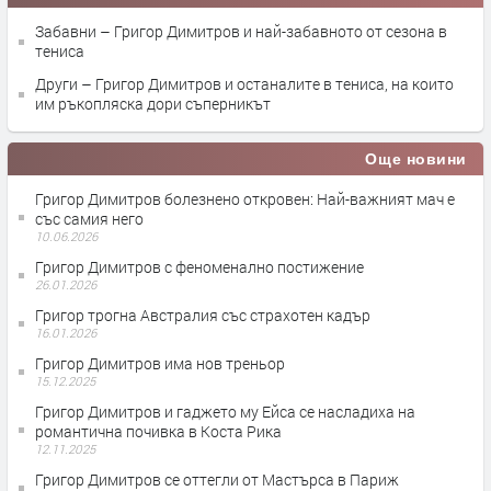
Забавни – Григор Димитров и най-забавното от сезона в
тениса
Други – Григор Димитров и останалите в тениса, на които
им ръкопляска дори съперникът
Още новини
Григор Димитров болезнено откровен: Най-важният мач е
със самия него
10.06.2026
Григор Димитров с феноменално постижение
26.01.2026
Григор трогна Австралия със страхотен кадър
16.01.2026
Григор Димитров има нов треньор
15.12.2025
Григор Димитров и гаджето му Ейса се насладиха на
романтична почивка в Коста Рика
12.11.2025
Григор Димитров се оттегли от Мастърса в Париж