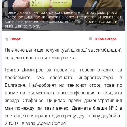
Преди да започнат разговора с медиите, Григор Димитров и
Стефанос Циципас написаха на големи тенис топки нещата, от
които се вдъхновяват - „семейство“ за българина и „страст и
амбиция“ за гърка.
Спорт
0 Коментара
Не е ясно дали ще получа „уайлд кард“ за „Уимбълдън“,
сподели първата ни тенис ракета
Григор Димитров за първи път говори открито за
проблемите със спортната инфраструктура в
България. Най-добрият ни тенисист стори това по
време на съвместната пресконференция с гръцката
звезда Стефанос Циципас преди демонстративния
мач помежду им тази вечер. Двамата бивши №3 в
света ще се изправят един срещу друг в шоу двубой от
20:00 ч. в зала „Арена София“.