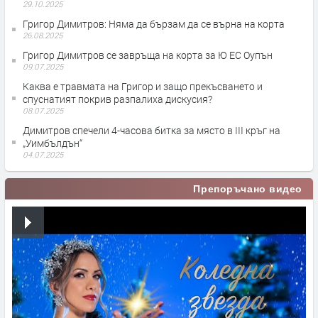
29.10.2025
Григор Димитров: Няма да бързам да се върна на корта
26.08.2025
Григор Димитров се завръща на корта за Ю ЕС Оупън
09.07.2025
Каква е травмата на Григор и защо прекъсването и
спуснатият покрив разпалиха дискусия?
08.07.2025
Димитров спечели 4-часова битка за място в III кръг на
„Уимбълдън“
04.07.2025
Препоръчано видео