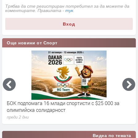
Трябва да сте регистриран потребител за да можете да
коментирате. Правилата -
тук
.
Вход
Още новини от Спорт
БОК подпомага 16 млади спортисти с $25 000 за
Д
олимпийска солидарност
п
преди 2 дни
Видеа по темата