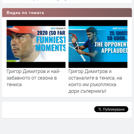
Видеа по темата
Григор Димитров и най-
Григор Димитров и
забавното от сезона в
останалите в тениса, на
тениса
които им ръкопляска
дори съперникът