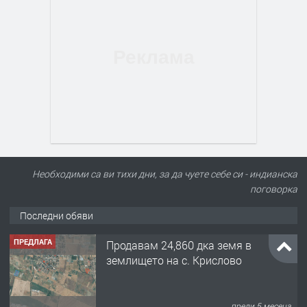
Необходими са ви тихи дни, за да чуете себе си - индианска
поговорка
Последни обяви
ПРЕДЛАГА
Продавам 24,860 дка земя в
землището на с. Крислово
преди 5 месеца