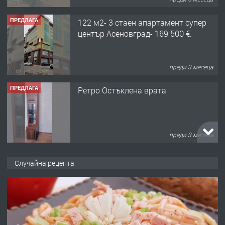
ПРЕДЛАГА
122 м2- 3 стаен апартамент супер
център Асеновград- 169 500 €.
преди 3 месеца
ПРЕДЛАГА
Ретро Остъклена врата
преди 3 месеца
ПРЕДЛАГА
🌟HYUNDAI i10 - 2024 | Само 55 лв./
Случайна рецепта
ден от DL RENT🌟
преди 10 месеца
ПРЕДЛАГА