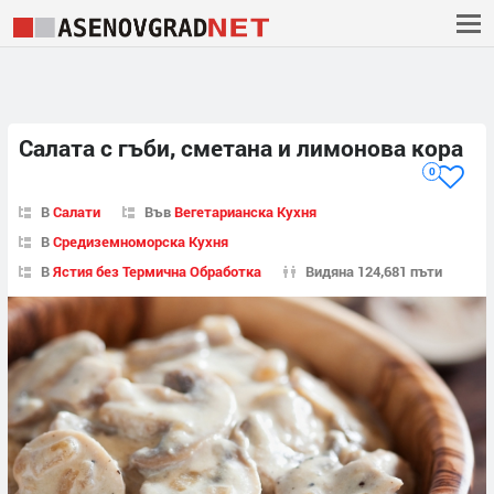
Салата с гъби, сметана и лимонова кора
0
В
Салати
Във
Вегетарианска Кухня
В
Средиземноморска Кухня
В
Ястия без Термична Обработка
Видяна 124,681 пъти