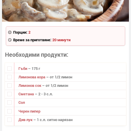
Порции:
2
Време за приготвяне:
20 минути
Необходими продукти
Гъби
– 175 г
Лимонова кора
– от 1/2 лимон
Лимонов сок
– от 1/2 лимон
Сметана
– 2 - 3 с.л.
Сол
Черен пипер
Див лук
– 1 с.л. ситно нарязан