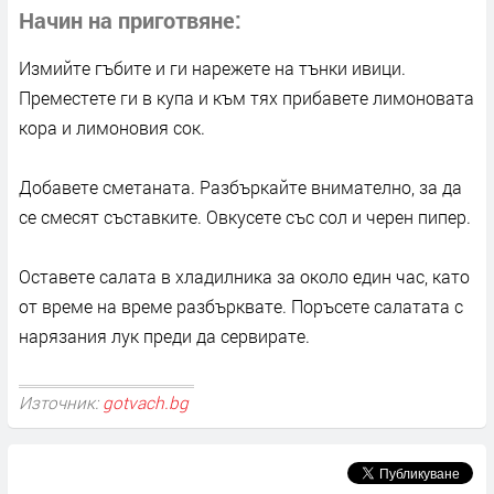
Начин на приготвяне
Измийте гъбите и ги нарежете на тънки ивици.
Преместете ги в купа и към тях прибавете лимоновата
кора и лимоновия сок.
Добавете сметаната. Разбъркайте внимателно, за да
се смесят съставките. Овкусете със сол и черен пипер.
Оставете салата в хладилника за около един час, като
от време на време разбърквате. Поръсете салатата с
нарязания лук преди да сервирате.
Източник:
gotvach.bg