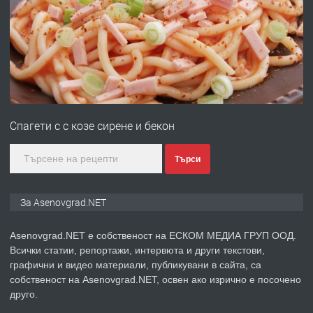
Професионална броячна машина -
със сертификат от ЕЦБ
преди 1 година
ПРЕДЛАГА
Професионална зеленчукорезачка
за заведения и дома
Спагети с с козе сирене и бекон
преди 1 година
Търси
ПРЕДЛАГА
Дава под наем Асеновград
За Asenovgrad.NET
Asenovgrad.NET е собственост на ЕСКОМ МЕДИА ГРУП ООД.
Всички статии, репортажи, интервюта и други текстови,
преди 2 години
графични и видео материали, публикувани в сайта, са
собственост на Asenovgrad.NET, освен ако изрично е посочено
ПРЕДЛАГА
Давам индивидуалани уроци по
друго.
Немски език