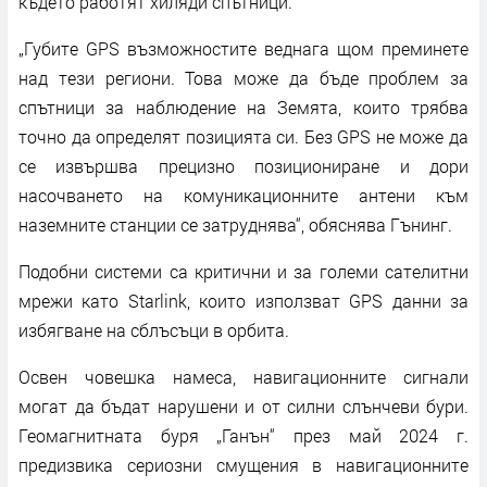
където работят хиляди спътници.
„Губите GPS възможностите веднага щом преминете
над тези региони. Това може да бъде проблем за
спътници за наблюдение на Земята, които трябва
точно да определят позицията си. Без GPS не може да
се извършва прецизно позициониране и дори
насочването на комуникационните антени към
наземните станции се затруднява“, обяснява Гънинг.
Подобни системи са критични и за големи сателитни
мрежи като Starlink, които използват GPS данни за
избягване на сблъсъци в орбита.
Освен човешка намеса, навигационните сигнали
могат да бъдат нарушени и от силни слънчеви бури.
Геомагнитната буря „Ганън“ през май 2024 г.
предизвика сериозни смущения в навигационните