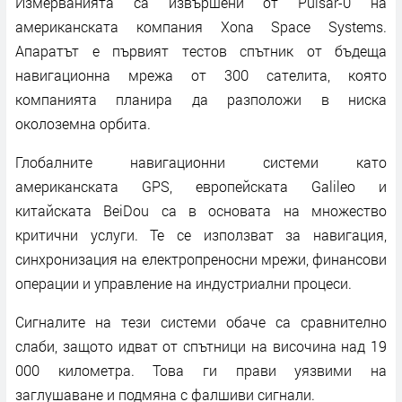
Измерванията са извършени от Pulsar-0 на
американската компания Xona Space Systems.
Апаратът е първият тестов спътник от бъдеща
навигационна мрежа от 300 сателита, която
компанията планира да разположи в ниска
околоземна орбита.
Глобалните навигационни системи като
американската GPS, европейската Galileo и
китайската BeiDou са в основата на множество
критични услуги. Те се използват за навигация,
синхронизация на електропреносни мрежи, финансови
операции и управление на индустриални процеси.
Сигналите на тези системи обаче са сравнително
слаби, защото идват от спътници на височина над 19
000 километра. Това ги прави уязвими на
заглушаване и подмяна с фалшиви сигнали.