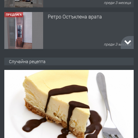
преди 3 месеца
ПРЕДЛАГА
Ретро Остъклена врата
преди 3 месеца
ПРЕДЛАГА
🌟HYUNDAI i10 - 2024 | Само 55 лв./
Случайна рецепта
ден от DL RENT🌟
преди 10 месеца
ПРЕДЛАГА
Професионална броячна машина -
със сертификат от ЕЦБ
преди 1 година