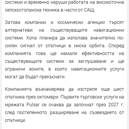
системи и временно наруши работата на високоточна
селскостопанска техника в части от САЩ.
Затова компании и космически агенции търсят
алтернативи на съществуващите навигационни
системи. Xona планира да използва значително по-
силен сигнал от спътници в ниска орбита. Според
компанията това ще намали ефективността на
съществуващите системи за заглушаване и ще
ограничи зоните, в които навигационните услуги
могат да бъдат прекъснати.
Компанията възнамерява да изстреля още шест
спътника през октомври. Първите търговски услуги на
мрежата Pulsar се очаква да започнат през 2027 г.
след постепенното разширяване на съзвездието от
спътници.