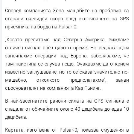
Според компанията Xona мащабите на проблема са
станали очевидни скоро след включването на GPS
приемника на борда на Pulsar-0.
„Когато прелитаме над Северна Америка, виждаме
отличен сигнал през цялото време. Но веднага щом
започнахме операции над Европа, забелязахме, че
там наистина се случва нещо. Очаквахме да открием
известно заглушаване, но то се оказа значително по-
мащабно, отколкото предполагахме“, заяви
съоснователят на компанията Каз Гънинг.
В най-засегнатите райони силата на GPS сигнала е
спадала от обичайните около 40 децибела до едва 10
децибела.
Картата, изготвена от Pulsar-0, показва смущения в