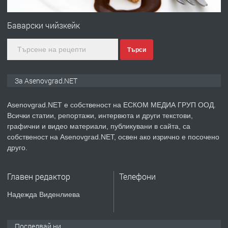
ПРЕДЛАГА
Професионална зеленчукорезачка
за заведения и дома
Баварски чийзкейк
Търси
преди 1 година
ПРЕДЛАГА
Дава под наем Асеновград
За Asenovgrad.NET
Asenovgrad.NET е собственост на ЕСКОМ МЕДИА ГРУП ООД.
Всички статии, репортажи, интервюта и други текстови,
преди 2 години
графични и видео материали, публикувани в сайта, са
собственост на Asenovgrad.NET, освен ако изрично е посочено
ПРЕДЛАГА
Давам индивидуалани уроци по
друго.
Немски език
Главен редактор
Телефони
преди 2 години
Надежда Виденлиева
ПРЕДЛАГА
ремонт на покриви
Последвай ни