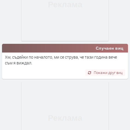
Случаен виц
Хм, съдейки по началото, ми се струва, че тази година вече
съм я виждал.
Покажи друг виц