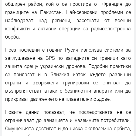
обширен район, който се простира от Франция до
границите на Пакистан. Най-сериозни проблеми се
наблюдават над региони, засегнати от военни
конфликти и активни операции за радиоелектронна
борба.
През последните години Русия използва системи за
заглушаване на GPS по западните си граници като
защита срещу украински дронове. Подобни практики
се прилагат и в Близкия изток, където различни
страни и въоръжени групировки се опитват да
възпрепятстват атаки с безпилотни апарати или да
прикриват движението на плавателни съдове.
Новите данни показват, че последствията не се
ограничават до авиацията и наземните потребители.
Смущенията достигат и до ниска околоземна орбита,