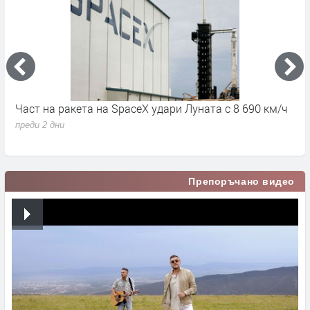
Част на ракета на SpaceX удари Луната с 8 690 км/ч
6
д
преди 2 дни
п
Препоръчано видео