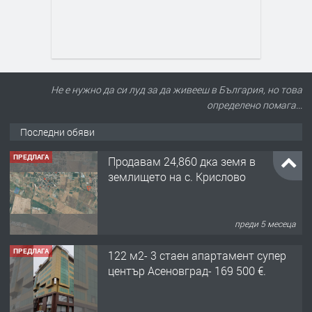
Не е нужно да си луд за да живееш в България, но това
определено помага...
Последни обяви
ПРЕДЛАГА
Продавам 24,860 дка земя в
землището на с. Крислово
преди 5 месеца
ПРЕДЛАГА
122 м2- 3 стаен апартамент супер
център Асеновград- 169 500 €.