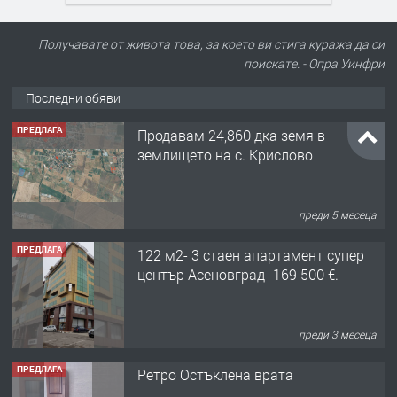
Получавате от живота това, за което ви стига куража да си
поискате. - Опра Уинфри
Последни обяви
ПРЕДЛАГА
Продавам 24,860 дка земя в
землището на с. Крислово
преди 5 месеца
ПРЕДЛАГА
122 м2- 3 стаен апартамент супер
център Асеновград- 169 500 €.
преди 3 месеца
ПРЕДЛАГА
Ретро Остъклена врата