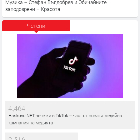
Музика – Стефан Вълдобрев и Обичайните
заподозрени – Красота
Четени
4,464
Haskovo.NET вече е и в TikTok – част от новата медийна
кампания на медията
2,516