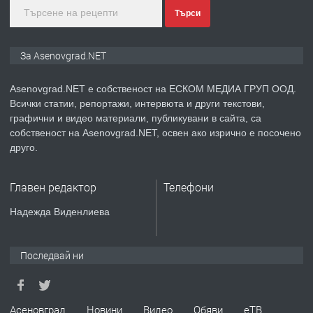
Търси
преди 1 година
ПРЕДЛАГА
Дава под наем Асеновград
За Asenovgrad.NET
Asenovgrad.NET е собственост на ЕСКОМ МЕДИА ГРУП ООД.
Всички статии, репортажи, интервюта и други текстови,
преди 2 години
графични и видео материали, публикувани в сайта, са
собственост на Asenovgrad.NET, освен ако изрично е посочено
ПРЕДЛАГА
Давам индивидуалани уроци по
друго.
Немски език
Главен редактор
Телефони
преди 2 години
Надежда Виденлиева
ПРЕДЛАГА
ремонт на покриви
Последвай ни
преди 2 години
Асеновград
Новини
Видео
Обяви
еТВ