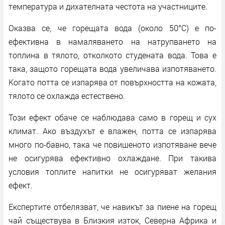
температура и дихателната честота на участниците.
Оказва се, че горещата вода (около 50°C) е по-
ефективна в намаляването на натрупването на
топлина в тялото, отколкото студената вода. Това е
така, защото горещата вода увеличава изпотяването.
Когато потта се изпарява от повърхността на кожата,
тялото се охлажда естествено.
Този ефект обаче се наблюдава само в горещ и сух
климат. Ако въздухът е влажен, потта се изпарява
много по-бавно, така че повишеното изпотяване вече
не осигурява ефективно охлаждане. При такива
условия топлите напитки не осигуряват желания
ефект.
Експертите отбелязват, че навикът за пиене на горещ
чай съществува в Близкия изток, Северна Африка и