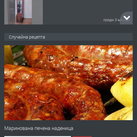
преди 3 месеца
ПРЕДЛАГА
🌟HYUNDAI i10 - 2024 | Само 55 лв./
Случайна рецепта
ден от DL RENT🌟
преди 10 месеца
ПРЕДЛАГА
Професионална броячна машина -
със сертификат от ЕЦБ
преди 1 година
ПРЕДЛАГА
Професионална зеленчукорезачка
за заведения и дома
Маринована печена наденица