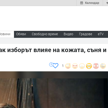
Календар
Новини
Обяви
Свободно време
Видео
Градове
eTV
ак изборът влияе на кожата, съня и
0
1