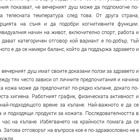
ания показват, че вечерният душ може да подпомогне по-
а телесната температура след това. От друга страна,
цията на съня и да подобри когнитивните функции.
ивидуалния начин на живот, включително спорт, работа и
 дават категоричен отговор кой вариант е по-добър, тъй
ото е да се намери баланс, който да поддържа здравето и
и вечерният душ имат своите доказани ползи за здравето и
жду тях често зависи от личните предпочитания и начина
ха кожа може да предпочитат по-рядко къпане, докато по-
ста хигиена. Работният график, физическата активност и
най-подходящото време за къпане. Най-важното е да се
а и подходящи продукти за кожата. Последователността в
 час на къпане. Избягването на крайности помага да се
. Затова отговорът на въпроса кое е по-здравословно не е
нужди.