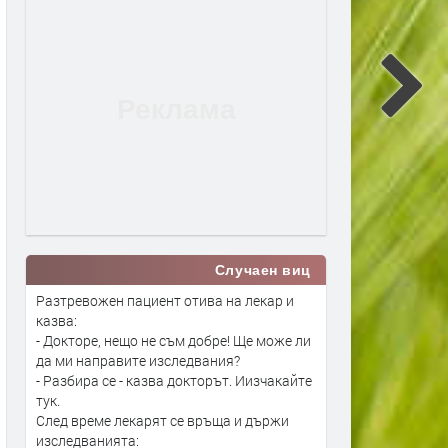
Случаен виц
Разтревожен пациент отива на лекар и
казва:
- Докторе, нещо не съм добре! Ще може ли
да ми направите изследвания?
- Разбира се - казва докторът. Иизчакайте
тук.
След време лекарят се връща и държи
изследванията: