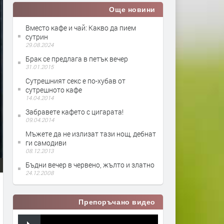
Още новини
Вместо кафе и чай: Какво да пием
сутрин
29.08.2024
Брак се предлага в петък вечер
31.01.2015
Сутрешният секс е по-хубав от
сутрешното кафе
14.04.2014
Забравете кафето с цигарата!
09.04.2014
Мъжете да не излизат тази нощ, дебнат
ги самодиви
08.12.2013
Бъдни вечер в червено, жълто и златно
24.12.2008
Препоръчано видео