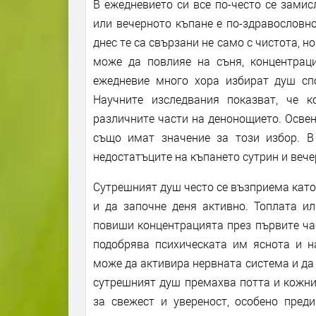
В ежедневието си все по-често се зами
или вечерното къпане е по-здравословно
днес те са свързани не само с чистота, н
може да повлияе на съня, концентрац
ежедневие много хора избират душ спо
Научните изследвания показват, че 
различните части на денонощието. Освен
също имат значение за този избор. В
недостатъците на къпането сутрин и вечер
Сутрешният душ често се възприема като 
и да започне деня активно. Топлата и
повиши концентрацията през първите час
подобрява психическата им яснота и н
може да активира нервната система и да 
сутрешният душ премахва потта и кожни
за свежест и увереност, особено пред