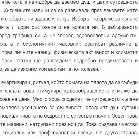
сляме кога е най-добре да вземем душ и дали сутрешното
. Хигиенните навици са се развивали през вековете, като
о и с общото ни здраве и тонус. Изборът на време за къпане
ията и дори състоянието на кожата ни. В забързаното
ред графика си, а не според здравословни аргументи.
кожата и биологичният часовник реагират различно в
 това личните навици, физическата активност и климатът
 тази статия ще разгледаме подробно предимствата и
, за да изясним кой вариант е по-полезен.
енергизиращ ритуал, който помага на тялото да се събуди
ли хладка вода стимулира кръвообращението и може да
ове на деня. Много хора споделят, че сутрешното къпане
амалява усещането за сънливост. Хладният душ сутрин
повиши нивата на бодрост по естествен начин. Освен това
те мазнини, натрупани през нощта. Това създава чувство
и социални или професионални срещи. От друга страна,