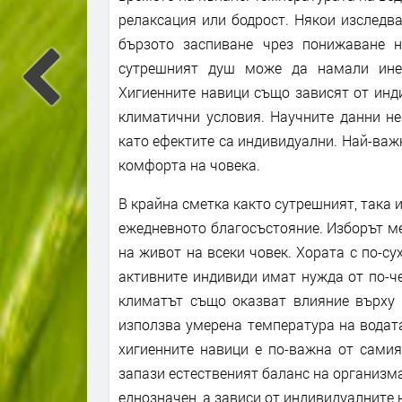
релаксация или бодрост. Някои изследв
бързото заспиване чрез понижаване н
сутрешният душ може да намали инер
Хигиенните навици също зависят от инд
климатични условия. Научните данни не
като ефектите са индивидуални. Най-важн
комфорта на човека.
В крайна сметка както сутрешният, така 
ежедневното благосъстояние. Изборът ме
на живот на всеки човек. Хората с по-су
активните индивиди имат нужда от по-че
климатът също оказват влияние върху 
използва умерена температура на водат
хигиенните навици е по-важна от самия
запази естественият баланс на организма
еднозначен, а зависи от индивидуалните 