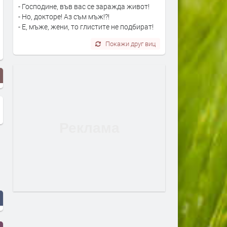
- Господине, във вас се заражда живот!
- Но, докторе! Аз съм мъж!?!
- Е, мъже, жени, то глистите не подбират!
Покажи друг виц