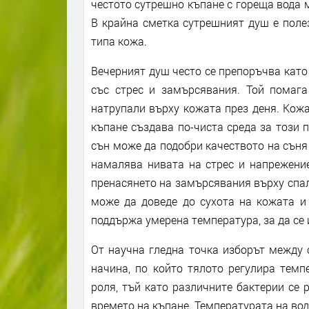
честото сутрешно къпане с гореща вода 
В крайна сметка сутрешният душ е полез
типа кожа.
Вечерният душ често се препоръчва като 
със стрес и замърсявания. Той помага 
натрупали върху кожата през деня. Кожа
къпане създава по-чиста среда за този 
сън може да подобри качеството на съня
намалява нивата на стрес и напрежение
пренасянето на замърсявания върху спал
може да доведе до сухота на кожата и 
поддържа умерена температура, за да се
От научна гледна точка изборът между 
начина, по който тялото регулира тем
роля, тъй като различните бактерии се 
времето на къпане. Температурата на вод