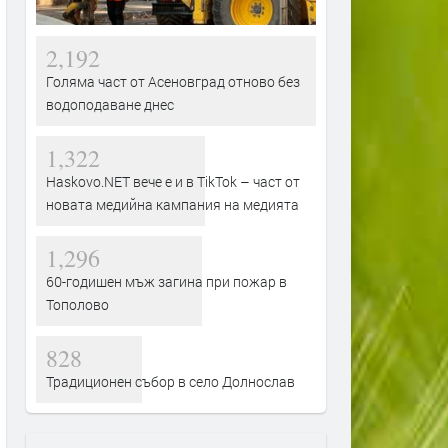
2,192
Голяма част от Асеновград отново без
водоподаване днес
1,322
Haskovo.NET вече е и в TikTok – част от
новата медийна кампания на медията
1,296
60-годишен мъж загина при пожар в
Тополово
828
Традиционен събор в село Долнослав