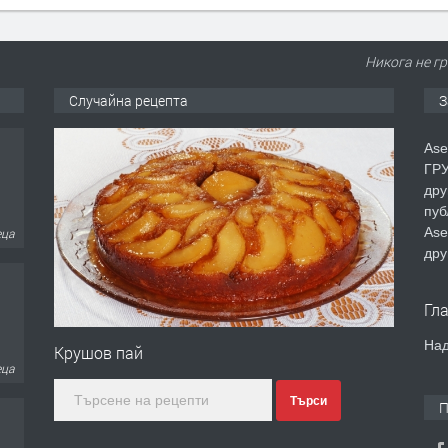
Никога не гр
Случайна рецепта
З
Ase
ГРУ
дру
пуб
Ase
еца
дру
Гл
Над
Крушов пай
еца
Търси
П