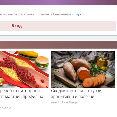
да можете да коментирате. Правилата -
тук
.
Вход
рани
Сладки картофи – вкусни,
„Активни потреб
ил на
хранителни и полезни
алармира за ф
слънцезащитни
преди 1 седмица
преди 1 седмица