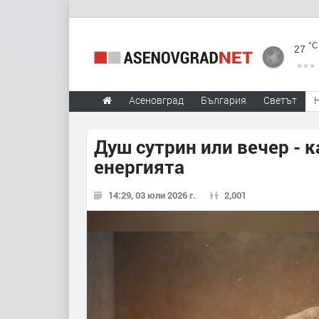
°C
27
Асеновград
България
Светът
Душ сутрин или вечер - к
енергията
14:29, 03 юли 2026 г.
2,001