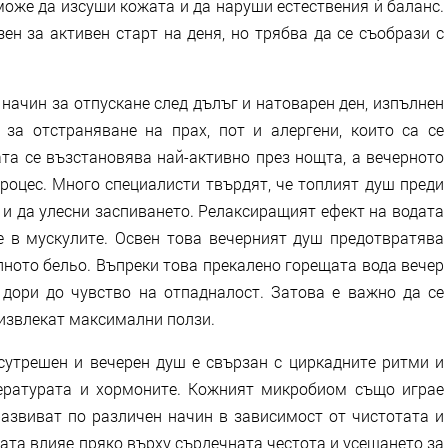
може да изсуши кожата и да наруши естествения ѝ баланс.
ен за активен старт на деня, но трябва да се съобрази с
начин за отпускане след дълъг и натоварен ден, изпълнен
за отстраняване на прах, пот и алергени, които са се
та се възстановява най-активно през нощта, а вечерното
процес. Много специалисти твърдят, че топлият душ преди
 и да улесни заспиването. Релаксиращият ефект на водата
 в мускулите. Освен това вечерният душ предотвратява
ното бельо. Въпреки това прекалено горещата вода вечер
дори до чувство на отпадналост. Затова е важно да се
 извлекат максимални ползи.
сутрешен и вечерен душ е свързан с циркадните ритми и
пературата и хормоните. Кожният микробиом също играе
развиват по различен начин в зависимост от чистотата и
ата влияе пряко върху сърдечната честота и усещането за