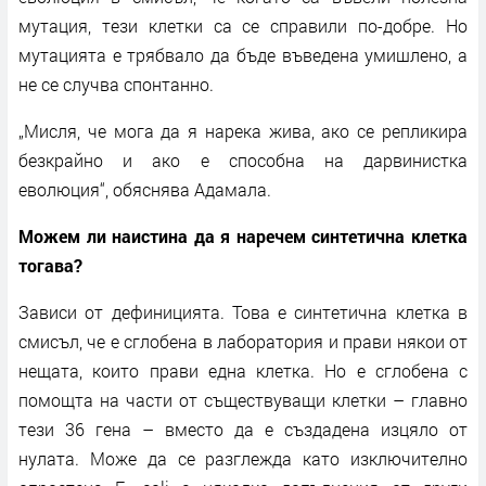
мутация, тези клетки са се справили по-добре. Но
мутацията е трябвало да бъде въведена умишлено, а
не се случва спонтанно.
„Мисля, че мога да я нарека жива, ако се репликира
безкрайно и ако е способна на дарвинистка
еволюция“, обяснява Адамала.
Можем ли наистина да я наречем синтетична клетка
тогава?
Зависи от дефиницията. Това е синтетична клетка в
смисъл, че е сглобена в лаборатория и прави някои от
нещата, които прави една клетка. Но е сглобена с
помощта на части от съществуващи клетки – главно
тези 36 гена – вместо да е създадена изцяло от
нулата. Може да се разглежда като изключително