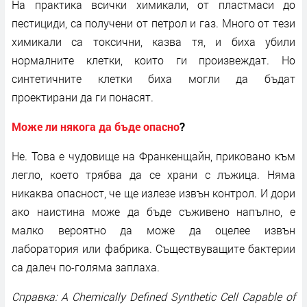
На практика всички химикали, от пластмаси до
пестициди, са получени от петрол и газ. Много от тези
химикали са токсични, казва тя, и биха убили
нормалните клетки, които ги произвеждат. Но
синтетичните клетки биха могли да бъдат
проектирани да ги понасят.
Може ли някога да бъде опасно
?
Не. Това е чудовище на Франкенщайн, приковано към
легло, което трябва да се храни с лъжица. Няма
никаква опасност, че ще излезе извън контрол. И дори
ако наистина може да бъде съживено напълно, е
малко вероятно да може да оцелее извън
лаборатория или фабрика. Съществуващите бактерии
са далеч по-голяма заплаха.
Справка: A Chemically Defined Synthetic Cell Capable of