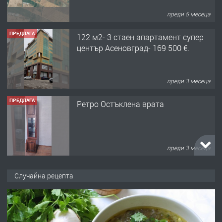
преди 3 месеца
ПРЕДЛАГА
Ретро Остъклена врата
преди 3 месеца
ПРЕДЛАГА
🌟HYUNDAI i10 - 2024 | Само 55 лв./
ден от DL RENT🌟
преди 10 месеца
ПРЕДЛАГА
Професионална броячна машина -
Случайна рецепта
със сертификат от ЕЦБ
преди 1 година