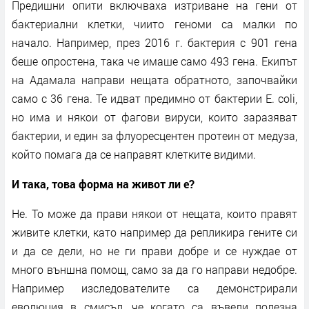
Предишни опити включваха изтриване на гени от
бактериални клетки, чиито геноми са малки по
начало. Например, през 2016 г. бактерия с 901 гена
беше опростена, така че имаше само 493 гена. Екипът
на Адамала направи нещата обратното, започвайки
само с 36 гена. Те идват предимно от бактерии E. coli,
но има и някои от фагови вируси, които заразяват
бактерии, и един за флуоресцентен протеин от медуза,
който помага да се направят клетките видими.
И така, това форма на живот ли е?
Не. То може да прави някои от нещата, които правят
живите клетки, като например да репликира гените си
и да се дели, но не ги прави добре и се нуждае от
много външна помощ, само за да го направи недобре.
Например изследователите са демонстрирали
еволюция в смисъл, че когато са въвели полезна