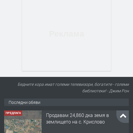
Бедните хора имат големи телевизори, богатите - големи
библиотеки! - Джим Рон
Последни обяви
ПРЕДЛАГА
122 м2- 3 стаен апартамент супер
център Асеновград- 169 500 €.