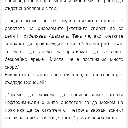
производство на протеини или рибозоми. Те трябва да
бъдат снабдявани с тях.
„Предполагаме, че се случва някакъв провал в
работата на рибозомите [клетките спират да се
делят]“, отбелязва Адамала. Така че, ако клетките
започнат да произвеждат свои собствени рибозоми,
те може да успеят да продължат да се делят
безкрайно време. „Мисля, че е постижимо много
скоро."
Всичко това е много впечатляващо, но защо изобщо е
създаден SpudCell?
„Искаме да можем да произвеждаме всички
нефтохимикали с жива биология, за да можем на
практика да се откажем от петрола заради всички
ползи за климата и обществото“, разказва Адамала.