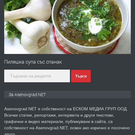
ПРЕДЛАГА
Професионална зеленчукорезачка
за заведения и дома
преди 1 година
ПРЕДЛАГА
Дава под наем Асеновград
Пилешка супа със спанак
Търси
преди 2 години
ПРЕДЛАГА
Давам индивидуалани уроци по
За Asenovgrad.NET
Немски език
Asenovgrad.NET е собственост на ЕСКОМ МЕДИА ГРУП ООД.
Всички статии, репортажи, интервюта и други текстови,
преди 2 години
графични и видео материали, публикувани в сайта, са
собственост на Asenovgrad.NET, освен ако изрично е посочено
ПРЕДЛАГА
ремонт на покриви
друго.