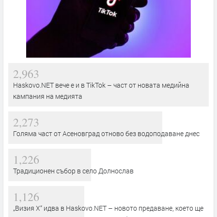
2,963
Haskovo.NET вече е и в TikTok – част от новата медийна
кампания на медията
2,273
Голяма част от Асеновград отново без водоподаване днес
1,226
Традиционен събор в село Долнослав
1,126
„Визия Х“ идва в Haskovo.NET – новото предаване, което ще