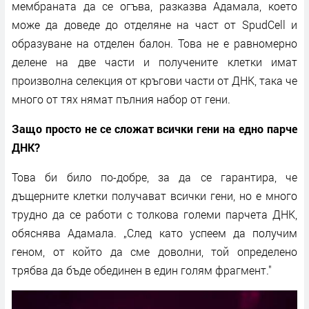
мембраната да се огъва, разказва Адамала, което
може да доведе до отделяне на част от SpudCell и
образуване на отделен балон. Това не е равномерно
делене на две части и получените клетки имат
произволна селекция от кръгови части от ДНК, така че
много от тях нямат пълния набор от гени.
Защо просто не се сложат всички гени на едно парче
ДНК?
Това би било по-добре, за да се гарантира, че
дъщерните клетки получават всички гени, но е много
трудно да се работи с толкова големи парчета ДНК,
обяснява Адамала. „След като успеем да получим
геном, от който да сме доволни, той определено
трябва да бъде обединен в един голям фрагмент."