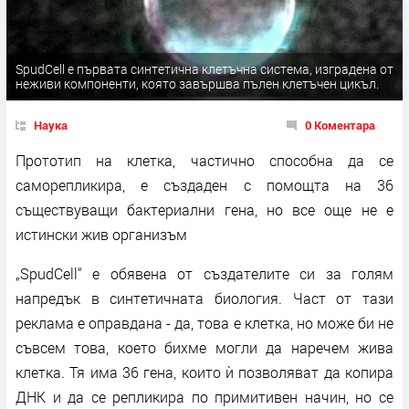
SpudCell е първата синтетична клетъчна система, изградена от
неживи компоненти, която завършва пълен клетъчен цикъл.
Наука
0 Коментара
Прототип на клетка, частично способна да се
саморепликира, е създаден с помощта на 36
съществуващи бактериални гена, но все още не е
истински жив организъм
„SpudCell“ е обявена от създателите си за голям
напредък в синтетичната биология. Част от тази
реклама е оправдана - да, това е клетка, но може би не
съвсем това, което бихме могли да наречем жива
клетка. Тя има 36 гена, които ѝ позволяват да копира
ДНК и да се репликира по примитивен начин, но се