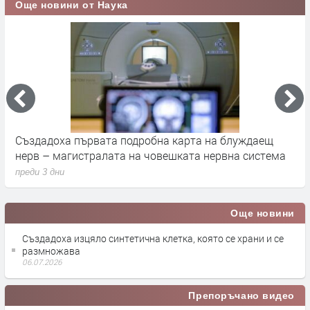
Още новини от Наука
Апофис няма да удари Земята през 2029 г., но крие
К
друга заплаха за учените
з
преди 3 дни
п
Още новини
Създадоха изцяло синтетична клетка, която се храни и се
размножава
06.07.2026
Препоръчано видео