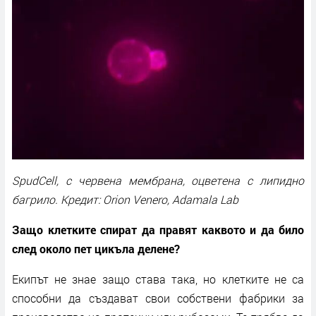
SpudCell, с червена мембрана, оцветена с липидно
багрило. Кредит: Orion Venero, Adamala Lab
Защо клетките спират да правят каквото и да било
след около пет цикъла делене?
Екипът не знае защо става така, но клетките не са
способни да създават свои собствени фабрики за