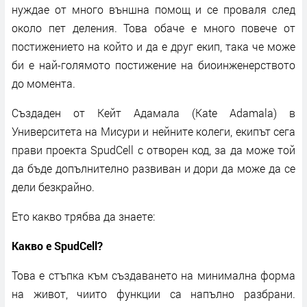
нуждае от много външна помощ и се проваля след
около пет деления. Това обаче е много повече от
постижението на който и да е друг екип, така че може
би е най-голямото постижение на биоинженерството
до момента.
Създаден от Кейт Адамала (Kate Adamala) в
Университета на Мисури и нейните колеги, екипът сега
прави проекта SpudCell с отворен код, за да може той
да бъде допълнително развиван и дори да може да се
дели безкрайно.
Ето какво трябва да знаете:
Какво е SpudCell?
Това е стъпка към създаването на минимална форма
на живот, чиито функции са напълно разбрани.