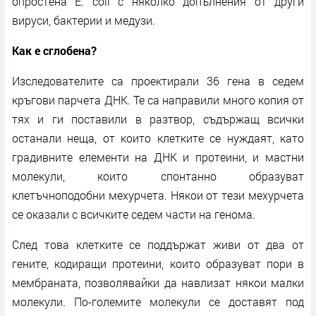
опростена E. coli с няколко допълнения от други
вируси, бактерии и медузи.
Как е сглобена?
Изследователите са проектирали 36 гена в седем
кръгови парчета ДНК. Те са направили много копия от
тях и ги поставили в разтвор, съдържащ всички
останали неща, от които клетките се нуждаят, като
градивните елементи на ДНК и протеини, и мастни
молекули, които спонтанно образуват
клетъчноподобни мехурчета. Някои от тези мехурчета
се оказали с всичките седем части на генома.
След това клетките се поддържат живи от два от
гените, кодиращи протеини, които образуват пори в
мембраната, позволявайки да навлизат някои малки
молекули. По-големите молекули се доставят под