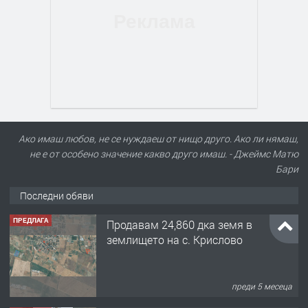
Ако имаш любов, не се нуждаеш от нищо друго. Ако ли нямаш,
не е от особено значение какво друго имаш. - Джеймс Матю
Бари
Последни обяви
ПРЕДЛАГА
Продавам 24,860 дка земя в
землището на с. Крислово
преди 5 месеца