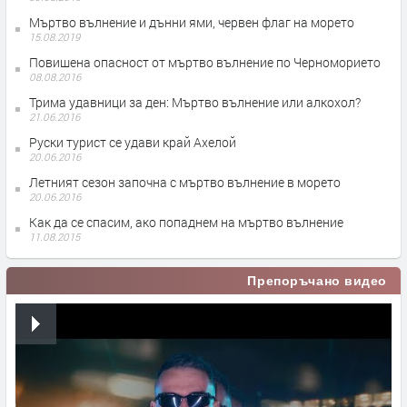
Мъртво вълнение и дънни ями, червен флаг на морето
15.08.2019
Повишена опасност от мъртво вълнение по Черноморието
08.08.2016
Трима удавници за ден: Мъртво вълнение или алкохол?
21.06.2016
Руски турист се удави край Ахелой
20.06.2016
Летният сезон започна с мъртво вълнение в морето
20.06.2016
Как да се спасим, ако попаднем на мъртво вълнение
11.08.2015
Препоръчано видео