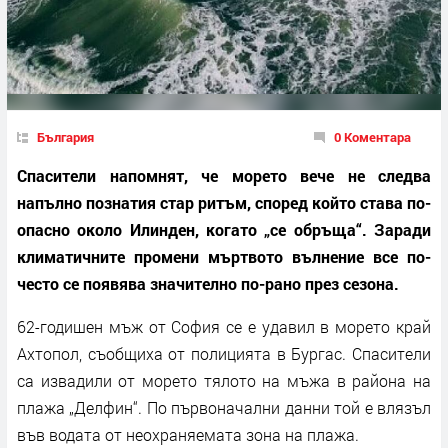
България
0 Коментара
Спасители напомнят, че морето вече не следва
напълно познатия стар ритъм, според който става по-
опасно около Илинден, когато „се обръща“. Заради
климатичните промени мъртвото вълнение все по-
често се появява значително по-рано през сезона.
62-годишен мъж от София се е удавил в морето край
Ахтопол, съобщиха от полицията в Бургас. Спасители
са извадили от морето тялото на мъжа в района на
плажа „Делфин“. По първоначални данни той е влязъл
във водата от неохраняемата зона на плажа.