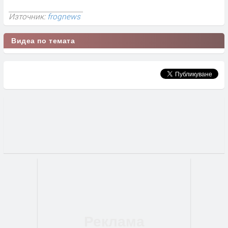
Източник:
frognews
Видеа по темата