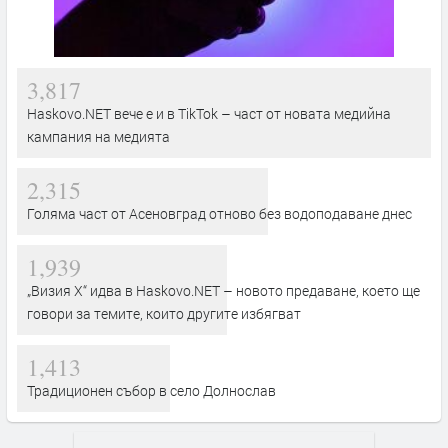
3,817
Haskovo.NET вече е и в TikTok – част от новата медийна
кампания на медията
2,315
Голяма част от Асеновград отново без водоподаване днес
1,939
„Визия Х“ идва в Haskovo.NET – новото предаване, което ще
говори за темите, които другите избягват
1,413
Традиционен събор в село Долнослав