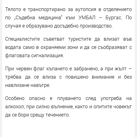
Тялото е транспортирано за аутопсия в отделението
по „Съдебна медицина“ към УМБАЛ – Бургас. По
случая е образувано досъдебно производство.
Специалистите съветват туристите да влизат във
водата само в охраняеми зони и да се съобразяват с
флаговата сигнализация.
При червен флаг къпането е забранено, а при жълт –
трябва да се влиза с повишено внимание и без
навлизане навътре.
Особено опасно е плуването след употреба на
алкохол, при силно вълнение, както и опитите човекът
да се бори срещу течението.