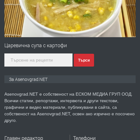
преди 1 година
ПРЕДЛАГА
Професионална зеленчукорезачка
за заведения и дома
Царевична супа с картофи
Търси
преди 1 година
ПРЕДЛАГА
Дава под наем Асеновград
За Asenovgrad.NET
Asenovgrad.NET е собственост на ЕСКОМ МЕДИА ГРУП ООД.
Всички статии, репортажи, интервюта и други текстови,
преди 2 години
графични и видео материали, публикувани в сайта, са
собственост на Asenovgrad.NET, освен ако изрично е посочено
ПРЕДЛАГА
Давам индивидуалани уроци по
друго.
Немски език
Главен редактор
Телефони