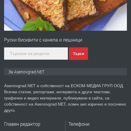
преди 1 година
ПРЕДЛАГА
Професионална зеленчукорезачка
за заведения и дома
Руски бисквити с канела и лешници
преди 1 година
Търси
ПРЕДЛАГА
Дава под наем Асеновград
За Asenovgrad.NET
Asenovgrad.NET е собственост на ЕСКОМ МЕДИА ГРУП ООД.
Всички статии, репортажи, интервюта и други текстови,
преди 2 години
графични и видео материали, публикувани в сайта, са
собственост на Asenovgrad.NET, освен ако изрично е посочено
ПРЕДЛАГА
Давам индивидуалани уроци по
друго.
Немски език
Главен редактор
Телефони