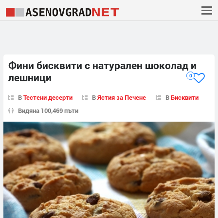
Фини бисквити с натурален шоколад и
лешници
0
В
Тестени десерти
В
Ястия за Печене
В
Бисквити
Видяна 100,469 пъти