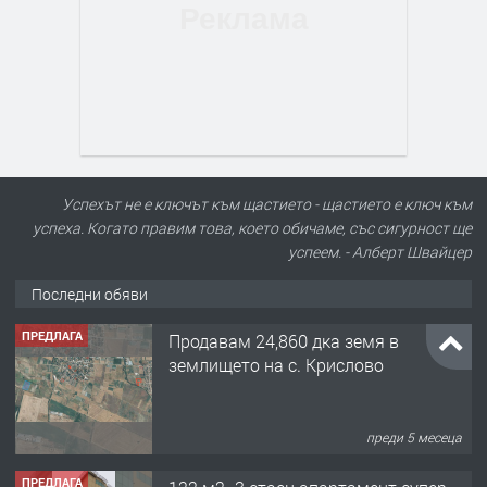
Успехът не е ключът към щастието - щастието е ключ към
успеха. Когато правим това, което обичаме, със сигурност ще
успеем. - Алберт Швайцер
Последни обяви
ПРЕДЛАГА
Продавам 24,860 дка земя в
землището на с. Крислово
преди 5 месеца
ПРЕДЛАГА