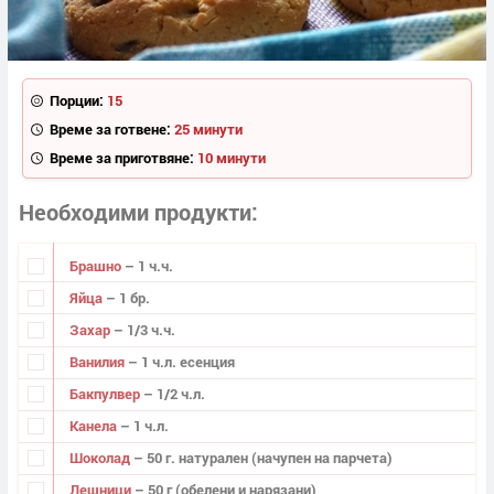
Порции:
15
Време за готвене:
25 минути
Време за приготвяне:
10 минути
Необходими продукти
Брашно
– 1 ч.ч.
Яйца
– 1 бр.
Захар
– 1/3 ч.ч.
Ванилия
– 1 ч.л. есенция
Бакпулвер
– 1/2 ч.л.
Канела
– 1 ч.л.
Шоколад
– 50 г. натурален (начупен на парчета)
Лешници
– 50 г (обелени и нарязани)