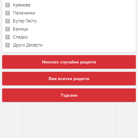
Кремове
Палачинки
Бутер Тесто
Баници
Сладко
Други Десерти
Няколко случайни рецепти
Виж всички рецепти
Търсене