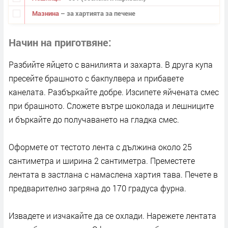
Мазнина
– за хартията за печене
Начин на приготвяне
Разбийте яйцето с ванилията и захарта. В друга купа
пресейте брашното с бакпулвера и прибавете
канелата. Разбъркайте добре. Изсипете яйчената смес
при брашното. Сложете вътре шоколада и лешниците
и бъркайте до получаването на гладка смес.
Оформете от тестото лента с дължина около 25
сантиметра и ширина 2 сантиметра. Преместете
лентата в застлана с намаслена хартия тава. Печете в
предварително загряна до 170 градуса фурна.
Извадете и изчакайте да се охлади. Нарежете лентата