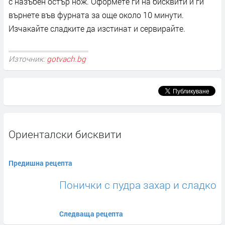
с назъбен остър нож. Оформете ги на бисквити и ги
върнете във фурната за още около 10 минути.
Изчакайте сладките да изстинат и сервирайте.
Източник:
gotvach.bg
Ориенталски бисквити
Предишна рецепта
Понички с пудра захар и сладко
Следваща рецепта