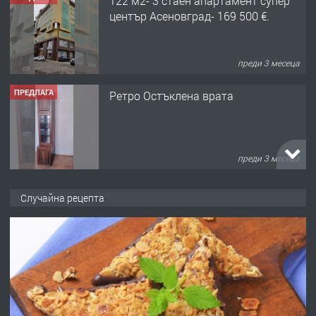
122 м2- 3 стаен апартамент супер
център Асеновград- 169 500 €.
преди 3 месеца
ПРЕДЛАГА
Ретро Остъклена врата
преди 3 месеца
ПРЕДЛАГА
🌟HYUNDAI i10 - 2024 | Само 55 лв./
Случайна рецепта
ден от DL RENT🌟
преди 10 месеца
ПРЕДЛАГА
Професионална броячна машина -
със сертификат от ЕЦБ