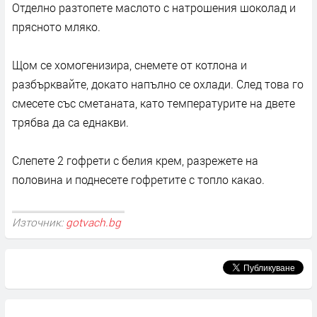
Отделно разтопете маслото с натрошения шоколад и
прясното мляко.
Щом се хомогенизира, снемете от котлона и
разбърквайте, докато напълно се охлади. След това го
смесете със сметаната, като температурите на двете
трябва да са еднакви.
Слепете 2 гофрети с белия крем, разрежете на
половина и поднесете гофретите с топло какао.
Източник:
gotvach.bg