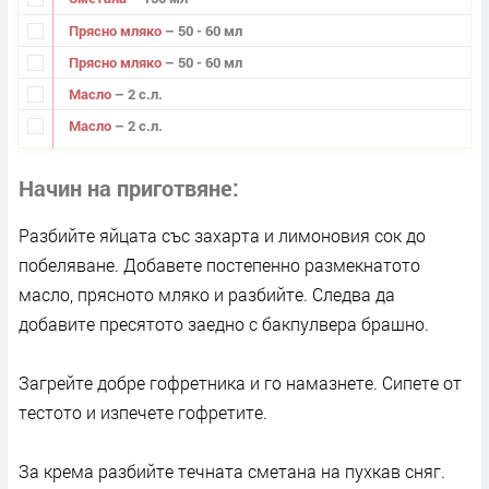
Прясно мляко
– 50 - 60 мл
Прясно мляко
– 50 - 60 мл
Масло
– 2 с.л.
Масло
– 2 с.л.
Начин на приготвяне
Разбийте яйцата със захарта и лимоновия сок до
побеляване. Добавете постепенно размекнатото
масло, прясното мляко и разбийте. Следва да
добавите пресятото заедно с бакпулвера брашно.
Загрейте добре гофретника и го намазнете. Сипете от
тестото и изпечете гофретите.
За крема разбийте течната сметана на пухкав сняг.