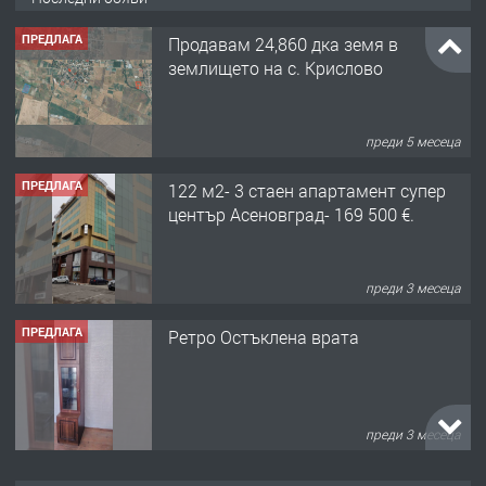
ПРЕДЛАГА
Продавам 24,860 дка земя в
землището на с. Крислово
преди 5 месеца
ПРЕДЛАГА
122 м2- 3 стаен апартамент супер
център Асеновград- 169 500 €.
преди 3 месеца
ПРЕДЛАГА
Ретро Остъклена врата
преди 3 месеца
ПРЕДЛАГА
🌟HYUNDAI i10 - 2024 | Само 55 лв./