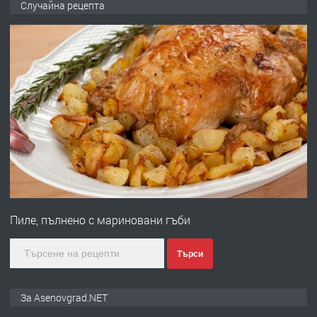
Случайна рецепта
ден от DL RENT🌟
преди 10 месеца
ПРЕДЛАГА
Професионална броячна машина -
със сертификат от ЕЦБ
преди 1 година
ПРЕДЛАГА
Професионална зеленчукорезачка
за заведения и дома
Пиле, пълнено с мариновани гъби
преди 1 година
Търси
ПРЕДЛАГА
Дава под наем Асеновград
За Asenovgrad.NET