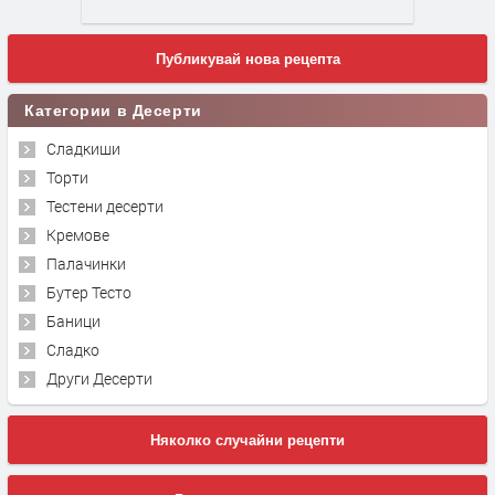
Публикувай нова рецепта
Категории в Десерти
Сладкиши
Торти
Тестени десерти
Кремове
Палачинки
Бутер Тесто
Баници
Сладко
Други Десерти
Няколко случайни рецепти