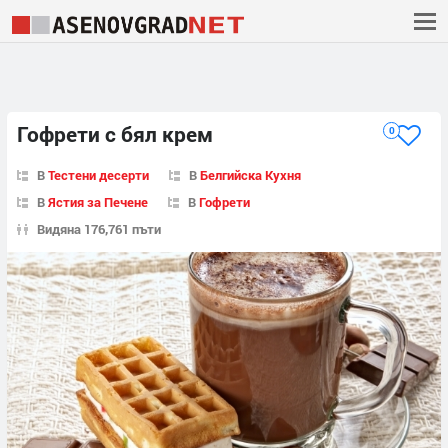
Гофрети с бял крем
0
В
Тестени десерти
В
Белгийска Кухня
В
Ястия за Печене
В
Гофрети
Видяна 176,761 пъти