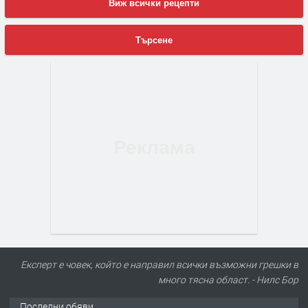
Виж всички рецепти
Търсене
Експерт е човек, който е направил всички възможни грешки в
много тясна област. - Нилс Бор
Последни обяви