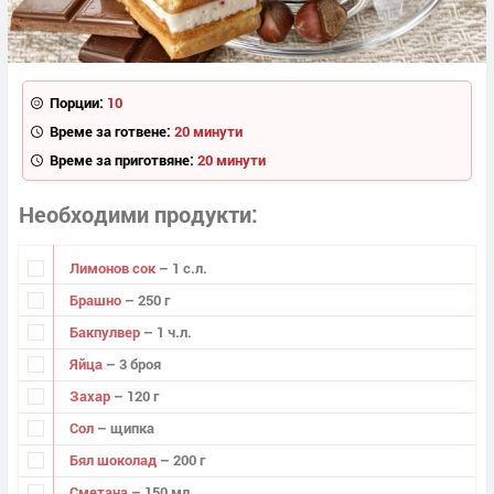
Порции:
10
Време за готвене:
20 минути
Време за приготвяне:
20 минути
Необходими продукти
Лимонов сок
– 1 с.л.
Брашно
– 250 г
Бакпулвер
– 1 ч.л.
Яйца
– 3 броя
Захар
– 120 г
Сол
– щипка
Бял шоколад
– 200 г
Сметана
– 150 мл