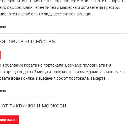
 предварително гъбите във вода. Нарежете пилешкото на парчета,
 го със сол, млян черен пипер и мащерка и оставете да престои.
маслото на слаб огън и задушете ситно накълцан...
чети
калови вълшебства
и обелваме кората на портокала. Вземаме половината и я
ъв вряща вода за 2 минути, след което я изваждаме. Изсипваме в
вата вода коняка, изцедения сок от портокала, захарта,...
чети
 от тиквички и моркови
ови ястия