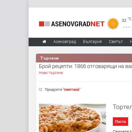
°C
32
Асеновград
България
Светът
Търсене
Брой рецепти: 1866 отговарящи на в
Ново търсене
Продукти "
сметана
"
Тортел
Паста
Сварете т