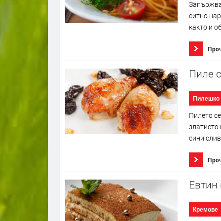
Запържват
ситно нар
както и о
Про
Пиле с
Пилешко
Пилето се
златисто 
сини слив
Про
Евтин
Кремове