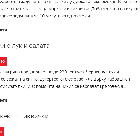
маслото и задушете накълцания лук, докато леко омекне. Към него
нарязаните на колелца моркови и тиквички. Добавете сол на вкус и
 да се задушава за 10 минути, след което си...
чети
и с лук и салата
сто
е загрява предварително до 220 градуса. Червеният лук и
се режат на ситно. Бутертестото се разстила върху набрашнен
етириъгълници. С помощта на чиния се изрязват кръгове с д...
чети
кекс с тиквички
и