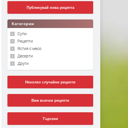
Публикувай нова рецепта
Категории
Супи
Рецепти
Ястия с месо
Десерти
Други
Няколко случайни рецепти
Виж всички рецепти
Търсене