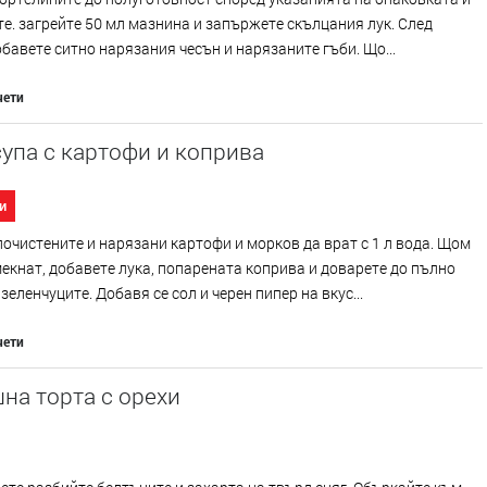
те. загрейте 50 мл мазнина и запържете скълцания лук. След
бавете ситно нарязания чесън и нарязаните гъби. Що...
чети
упа с картофи и коприва
и
очистените и нарязани картофи и морков да врат с 1 л вода. Щом
екнат, добавете лука, попарената коприва и доварете до пълно
зеленчуците. Добавя се сол и черен пипер на вкус...
чети
на торта с орехи