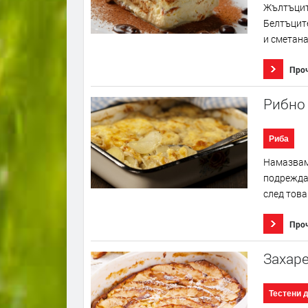
Жълтъците
Белтъците
и сметанат
Про
Рибно
Риба
Намазваме
подреждам
след това 
Про
Захаре
Тестени 