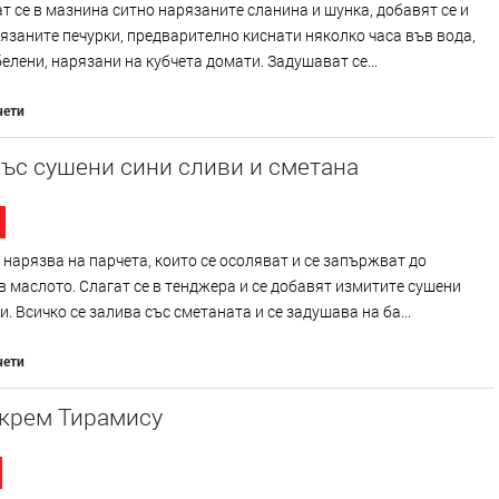
 се в мазнина ситно нарязаните сланина и шунка, добавят се и
язаните печурки, предварително киснати няколко часа във вода,
белени, нарязани на кубчета домати. Задушават се...
чети
ъс сушени сини сливи и сметана
 нарязва на парчета, които се осоляват и се запържват до
в маслото. Слагат се в тенджера и се добавят измитите сушени
и. Всичко се залива със сметаната и се задушава на ба...
чети
 крем Тирамису