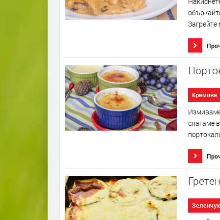
Накиснете
объркайте
Загрейте 
Про
Порто
Кремове
Измиваме 
слагаме в
портокало
Про
Гретен
Зеленчук