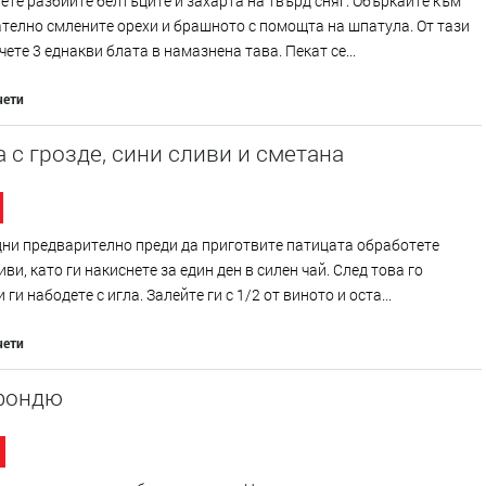
ете разбийте белтъците и захарта на твърд сняг. Объркайте към
телно смлените орехи и брашното с помощта на шпатула. От тази
чете 3 еднакви блата в намазнена тава. Пекат се...
чети
 с грозде, сини сливи и сметана
ни предварително преди да приготвите патицата обработете
иви, като ги накиснете за един ден в силен чай. След това го
 ги набодете с игла. Залейте ги с 1/2 от виното и оста...
чети
фондю