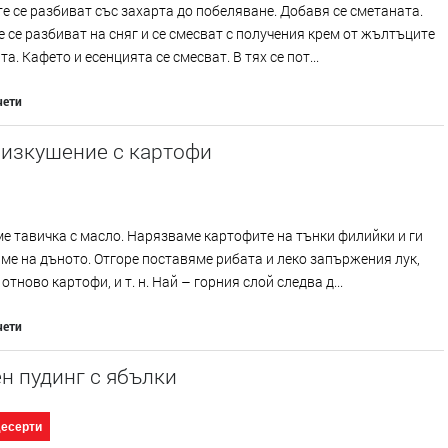
 се разбиват със захарта до побеляване. Добавя се сметаната.
 се разбиват на сняг и се смесват с получения крем от жълтъците
а. Кафето и есенцията се смесват. В тях се пот...
чети
 изкушение с картофи
 тавичка с масло. Нарязваме картофите на тънки филийки и ги
е на дъното. Отгоре поставяме рибата и леко запържения лук,
отново картофи, и т. н. Най – горния слой следва д...
чети
н пудинг с ябълки
десерти