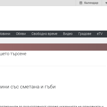
Календар
Новини
Обяви
Свободно време
Видео
Градове
eTV
ашето търсене
ини със сметана и гъби
ортелините до полуготовност според указанията на опаковката и