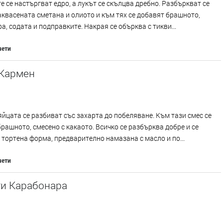
е се настъргват едро, а лукът се скълцва дребно. Разбъркват се
аквасената сметана и олиото и към тях се добавят брашното,
а, содата и подправките. Накрая се обърква с тикви...
чети
 Кармен
яйцата се разбиват със захарта до побеляване. Към тази смес се
рашното, смесено с какаото. Всичко се разбърква добре и се
 тортена форма, предварително намазана с масло и по...
чети
ти Карабонара