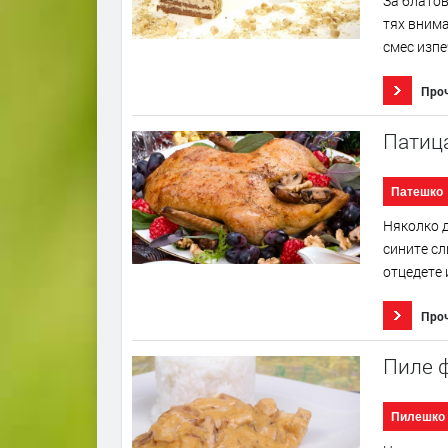
За блатов
тях внима
смес изпе
Про
Патица
Патешко
Няколко д
сините сл
отцедете и
Про
Пиле 
Пилешко