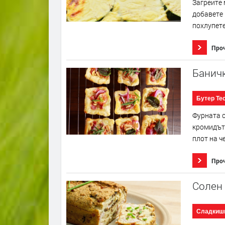
Загрейте 
добавете 
похлупете
Про
Баничк
Бутер Те
Фурната с
кромидът 
плот на ч
Про
Солен 
Сладкиш