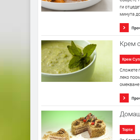
ги отцеде
минута до
Про
Крем с
Крем Суп
Сложете п
леко поом
омекване 
Про
Домаш
Торти