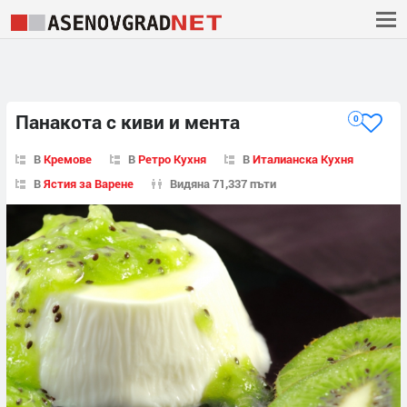
Панакота с киви и мента
0
В
Кремове
В
Ретро Кухня
В
Италианска Кухня
В
Ястия за Варене
Видяна 71,337 пъти