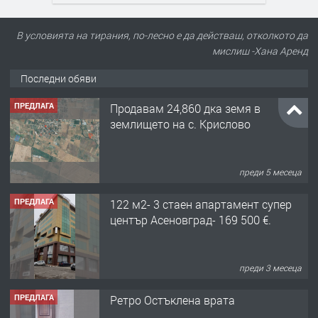
В условията на тирания, по-лесно е да действаш, отколкото да
мислиш -Хана Аренд
Последни обяви
ПРЕДЛАГА
Продавам 24,860 дка земя в
землището на с. Крислово
преди 5 месеца
ПРЕДЛАГА
122 м2- 3 стаен апартамент супер
център Асеновград- 169 500 €.
преди 3 месеца
ПРЕДЛАГА
Ретро Остъклена врата