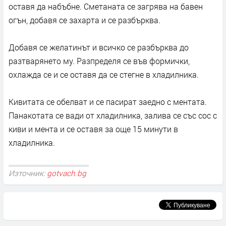
оставя да набъбне. Сметаната се загрява на бавен
огън, добавя се захарта и се разбърква.
Добавя се желатинът и всичко се разбърква до
разтварянето му. Разпределя се във формички,
охлажда се и се оставя да се стегне в хладилника.
Кивитата се обелват и се пасират заедно с ментата.
Панакотата се вади от хладилника, залива се със сос с
киви и мента и се оставя за още 15 минути в
хладилника.
Източник:
gotvach.bg