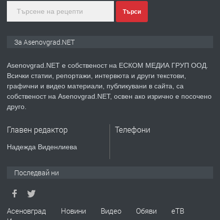
преди 1 година
Търси
ПРЕДЛАГА
Дава под наем Асеновград
За Asenovgrad.NET
Asenovgrad.NET е собственост на ЕСКОМ МЕДИА ГРУП ООД.
Всички статии, репортажи, интервюта и други текстови,
преди 2 години
графични и видео материали, публикувани в сайта, са
собственост на Asenovgrad.NET, освен ако изрично е посочено
ПРЕДЛАГА
Давам индивидуалани уроци по
друго.
Немски език
Главен редактор
Телефони
преди 2 години
Надежда Виденлиева
ПРЕДЛАГА
ремонт на покриви
Последвай ни
преди 2 години
Асеновград
Новини
Видео
Обяви
еТВ