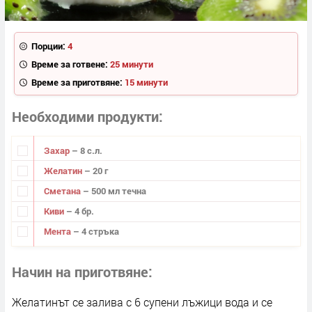
Порции:
4
Време за готвене:
25 минути
Време за приготвяне:
15 минути
Необходими продукти
Захар
– 8 с.л.
Желатин
– 20 г
Сметана
– 500 мл течна
Киви
– 4 бр.
Мента
– 4 стръка
Начин на приготвяне
Желатинът се залива с 6 супени лъжици вода и се