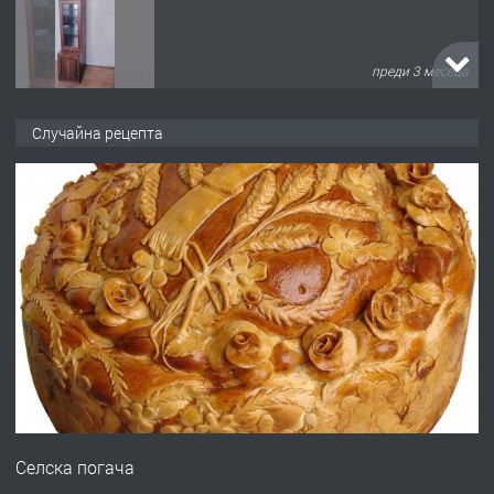
преди 3 месеца
ПРЕДЛАГА
🌟HYUNDAI i10 - 2024 | Само 55 лв./
Случайна рецепта
ден от DL RENT🌟
преди 10 месеца
ПРЕДЛАГА
Професионална броячна машина -
със сертификат от ЕЦБ
преди 1 година
ПРЕДЛАГА
Професионална зеленчукорезачка
за заведения и дома
Селска погача