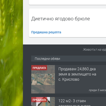
Диетично ягодово брюле
Предишна рецепта
ПРЕДЛАГА
Продавам 24,860 дка
земя в землището на
Животът на ед
с. Крислово
Последни обяви
преди 5 мес
ПРЕДЛАГА
122 м2- 3 стаен
апартамент супер
център Асеновград-
169 500 €.
преди 3 мес
ПРЕДЛАГА
Ретро Остъклена