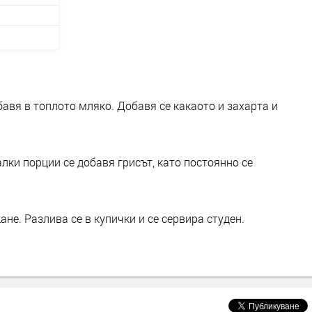
бавя в топлото мляко. Добавя се какаото и захарта и
алки порции се добавя грисът, като постоянно се
не. Разлива се в купички и се сервира студен.