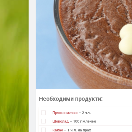
Необходими продукти
Прясно мляко
– 2 ч.ч.
Шоколад
– 100 г млечен
Какао
– 1 ч.л. на прах