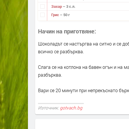
Захар
– 3 с.л.
Грис
– 50 г
Начин на приготвяне
Шоколадът се настъргва на ситно и се до
всичко се разбърква.
Слага се на котлона на бавен огън и на м
разбърква.
Вари се 20 минути при непрекъснато бърка
Източник:
gotvach.bg