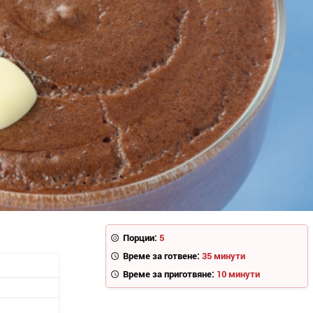
Порции:
5
Време за готвене:
35 минути
Време за приготвяне:
10 минути