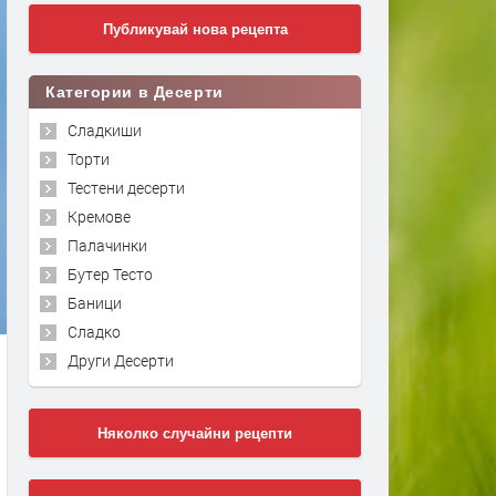
Публикувай нова рецепта
Категории в Десерти
Сладкиши
Торти
Тестени десерти
Кремове
Палачинки
Бутер Тесто
Баници
Сладко
Други Десерти
Няколко случайни рецепти