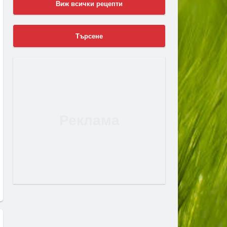
Виж всички рецепти
Търсене