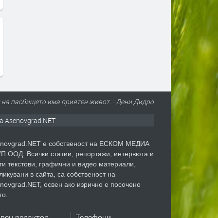
л на пасбището има приятен живот. - Дени Дидро
а Asenovgrad.NET
novgrad.NET е собственост на ЕСКОМ МЕДИА
П ООД. Всички статии, репортажи, интервюта и
ги текстови, графични и видео материали,
ликувани в сайта, са собственост на
novgrad.NET, освен ако изрично е посочено
го.
авен редактор
Телефони