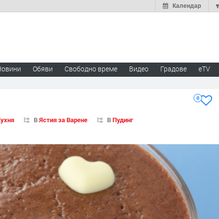
Календар
Новини
Обяви
Свободно време
Видео
Градове
eTV
0
Кухня
В
Ястия за Варене
В
Пудинг