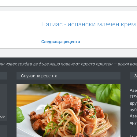
Натиас - испански млечен крем
Следваща рецепта
ин човек трябва да бъде нещо повече от просто приятен — всеки во
Случайна рецепта
З
еца
Ase
ГРУ
дру
пуб
Ase
еца
дру
Гл