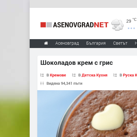
°C
29
Асеновград
България
Светът
Шоколадов крем с грис
В
Кремове
В
Детска Кухня
В
Руска 
Видяна 94,341 пъти