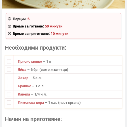
Порции:
6
Време за готвене:
50 минути
Време за приготвяне:
10 минути
Необходими продукти
Прясно мляко
– 1 л
Яйца
– 6 бр. (само жълтъци)
Захар
– 5 с.л.
Брашно
– 1 с.л.
Канела
– 1/4 ч.л.
Лимонова кора
– 1 с.л. (настъргана)
Начин на приготвяне