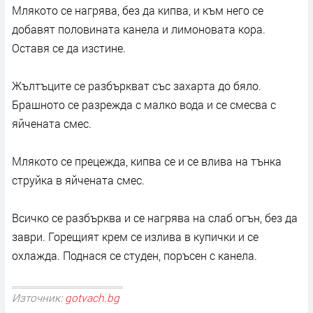
Млякото се нагрява, без да кипва, и към него се
добавят половината канела и лимоновата кора.
Оставя се да изстине.
Жълтъците се разбъркват със захарта до бяло.
Брашното се разрежда с малко вода и се смесва с
яйчената смес.
Млякото се прецежда, кипва се и се влива на тънка
струйка в яйчената смес.
Всичко се разбърква и се нагрява на слаб огън, без да
заври. Горещият крем се излива в купички и се
охлажда. Поднася се студен, поръсен с канела.
Източник:
gotvach.bg