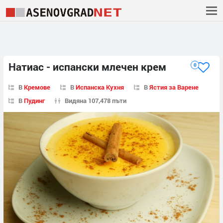
Натиас - испански млечен крем
0
В
Кремове
В
Испанска Кухня
В
Ястия за Варене
В
Пудинг
Видяна 107,478 пъти