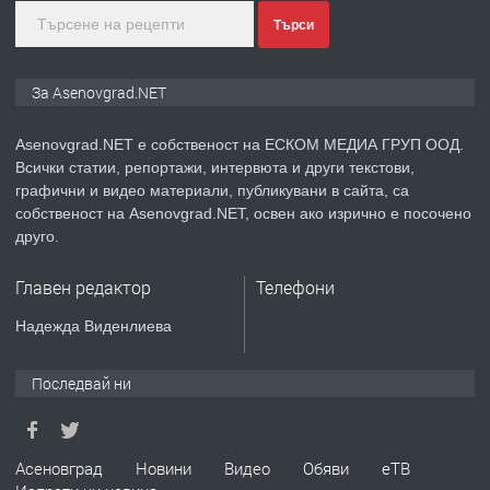
преди 1 година
Търси
ПРЕДЛАГА
Дава под наем Асеновград
За Asenovgrad.NET
Asenovgrad.NET е собственост на ЕСКОМ МЕДИА ГРУП ООД.
Всички статии, репортажи, интервюта и други текстови,
преди 2 години
графични и видео материали, публикувани в сайта, са
собственост на Asenovgrad.NET, освен ако изрично е посочено
ПРЕДЛАГА
Давам индивидуалани уроци по
друго.
Немски език
Главен редактор
Телефони
преди 2 години
Надежда Виденлиева
ПРЕДЛАГА
ремонт на покриви
Последвай ни
преди 2 години
Асеновград
Новини
Видео
Обяви
еТВ