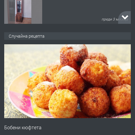
преди 3 месеца
ПРЕДЛАГА
🌟HYUNDAI i10 - 2024 | Само 55 лв./
Случайна рецепта
ден от DL RENT🌟
преди 10 месеца
ПРЕДЛАГА
Професионална броячна машина -
със сертификат от ЕЦБ
преди 1 година
ПРЕДЛАГА
Професионална зеленчукорезачка
за заведения и дома
Бобени кюфтета