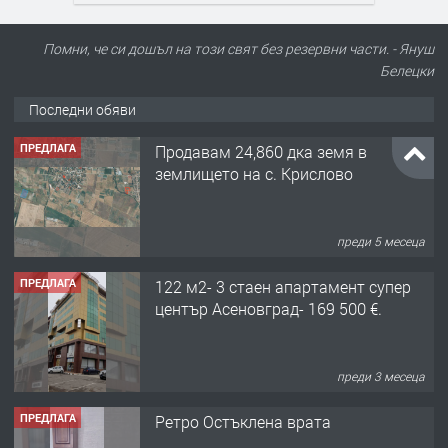
Помни, че си дошъл на този свят без резервни части. - Януш
Белецки
Последни обяви
ПРЕДЛАГА
Продавам 24,860 дка земя в
землището на с. Крислово
преди 5 месеца
ПРЕДЛАГА
122 м2- 3 стаен апартамент супер
център Асеновград- 169 500 €.
преди 3 месеца
ПРЕДЛАГА
Ретро Остъклена врата