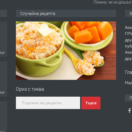
Помни, че си дошъл 
Случайна рецепта
З
Ase
ГРУ
дру
пуб
Ase
еца
дру
Гл
Над
Ориз с тиква
еца
П
Търси
еца