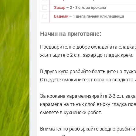
Захар
– 2 - 3 с.л. за крокана
Бадеми
– 1 шепа печени или лешници
Начин на приготвяне
Предварително добре охладената сладкар
жълтъците с 2 с.л. захар до гладък крем.
В друга купа разбийте белтъците на пухкав
Отцедете смокините от соса на сладкото и
За крокана карамелизирайте 2-3 с.л. зах
карамела на тънък слой върху гладка пов
смелете в кухненски робот.
Внимателно разбъркайте заедно разбитит