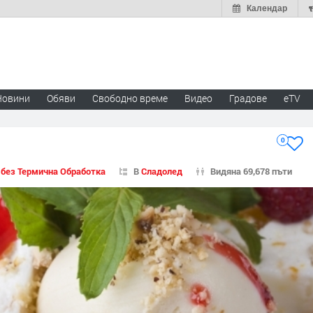
Календар
Новини
Обяви
Свободно време
Видео
Градове
eTV
0
 без Термична Обработка
В
Сладолед
Видяна 69,678 пъти