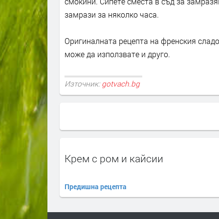
смокини. Сипете сместа в съд за замразя
замрази за няколко часа.
Оригиналната рецепта на френския сладол
може да използвате и друго.
Източник:
gotvach.bg
Крем с ром и кайсии
Предишна рецепта