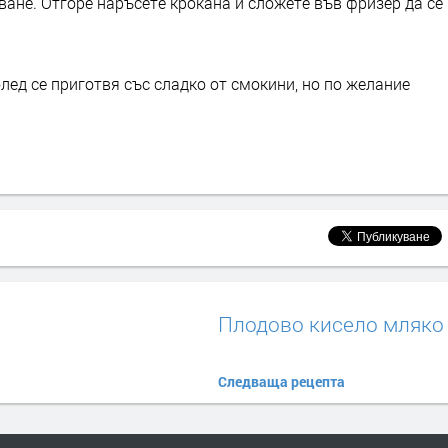
ване. Отгоре наръсете крокана и сложете във фризер да се
ед се приготвя със сладко от смокини, но по желание
Плодово кисело мляко
Следваща рецепта