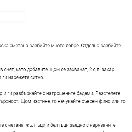
ска сметана разбийте много добре. Отделно разбийте
 сняг, като добавите, щом се захванат, 2 с.л. захар.
 ги нарежете ситно.
ар и ги разбъркайте с натрошените бадеми. Разстелете
ърхност. Щом изстине, го начукайте съвсем фино или го
е сметана, жълтъци и белтъци заедно с нарязаните