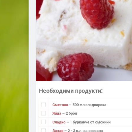
Необходими продукти
Сметана
– 500 мл сладкарска
Яйца
– 2 броя
Сладко
– 1 бурканче от смокини
Захар
– 2 - 3 с.л. за крокана