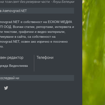
на този свят без резервни части. - Януш Белецки
а Asenovgrad.NET
novgrad.NET е собственост на ЕСКОМ МЕДИА
П ООД. Всички статии, репортажи, интервюта и
ги текстови, графични и видео материали,
ликувани в сайта, са собственост на
novgrad.NET, освен ако изрично е посочено
го.
авен редактор
Телефони
ежда Виденлиева
оследвай ни