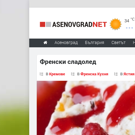
°C
34
Асеновград
България
Светът
Френски сладолед
В
Кремове
В
Френска Кухня
В
Ястия