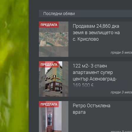
Последни обяви
ПРЕДЛАГА
Продавам 24,860 дка
земя в землището на
с. Крислово
преди 5 мес
ПРЕДЛАГА
122 м2- 3 стаен
апартамент супер
център Асеновград-
169 500 €.
преди 3 мес
ПРЕДЛАГА
Ретро Остъклена
врата
преди 3 мес