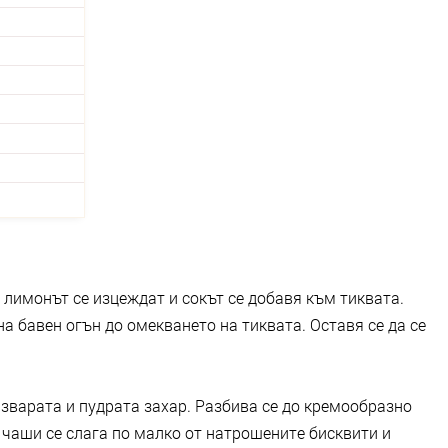
и лимонът се изцеждат и сокът се добавя към тиквата.
а бавен огън до омекването на тиквата. Оставя се да се
изварата и пудрата захар. Разбива се до кремообразно
и чаши се слага по малко от натрошените бисквити и