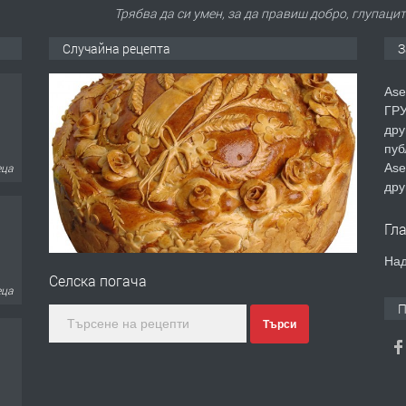
Трябва да си умен, за да правиш добро, глупаци
Случайна рецепта
З
Ase
еца
ГРУ
дру
пуб
Ase
дру
еца
Гл
Над
Селска погача
П
Търси
еца