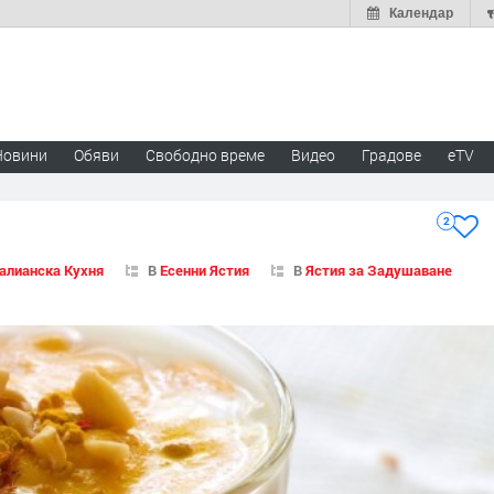
Календар
Новини
Обяви
Свободно време
Видео
Градове
eTV
2
алианска Кухня
В
Есенни Ястия
В
Ястия за Задушаване