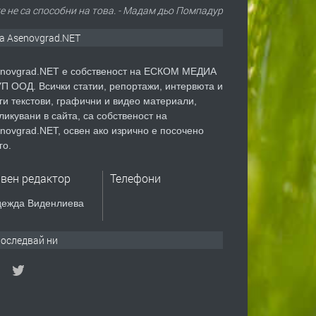
те не са способни на това. - Мадам дьо Помпадур
а Asenovgrad.NET
novgrad.NET е собственост на ЕСКОМ МЕДИА
П ООД. Всички статии, репортажи, интервюта и
ги текстови, графични и видео материали,
ликувани в сайта, са собственост на
novgrad.NET, освен ако изрично е посочено
го.
авен редактор
Телефони
ежда Виденлиева
оследвай ни