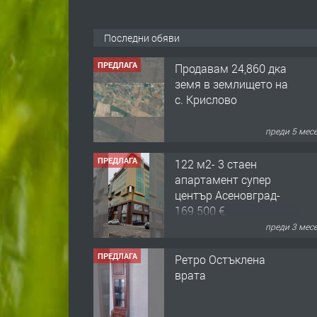
ПРЕДЛАГА
Продавам 24,860 дка
земя в землището на
Последни обяви
с. Крислово
преди 5 мес
ПРЕДЛАГА
122 м2- 3 стаен
апартамент супер
център Асеновград-
169 500 €.
преди 3 мес
ПРЕДЛАГА
Ретро Остъклена
врата
преди 3 мес
ПРЕДЛАГА
🌟HYUNDAI i10 - 2024 |