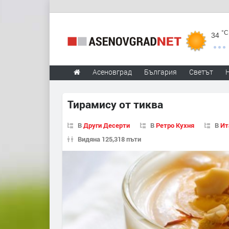
°C
34
Асеновград
България
Светът
Тирамису от тиква
В
Други Десерти
В
Ретро Кухня
В
Ит
Видяна 125,318 пъти