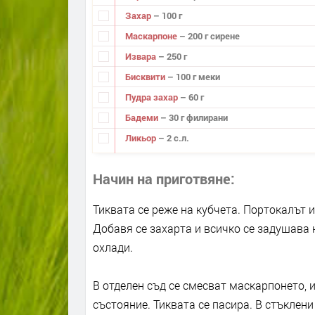
Захар
– 100 г
Маскарпоне
– 200 г сирене
Извара
– 250 г
Бисквити
– 100 г меки
Пудра захар
– 60 г
Бадеми
– 30 г филирани
Ликьор
– 2 с.л.
Начин на приготвяне
Тиквата се реже на кубчета. Портокалът 
Добавя се захарта и всичко се задушава н
охлади.
В отделен съд се смесват маскарпонето, 
състояние. Тиквата се пасира. В стъклен