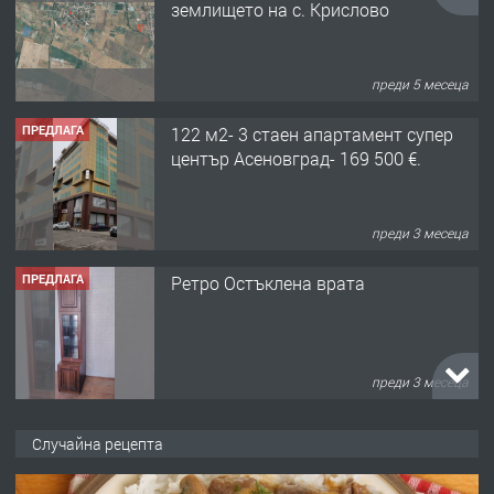
преди 5 месеца
ПРЕДЛАГА
122 м2- 3 стаен апартамент супер
център Асеновград- 169 500 €.
преди 3 месеца
ПРЕДЛАГА
Ретро Остъклена врата
преди 3 месеца
ПРЕДЛАГА
🌟HYUNDAI i10 - 2024 | Само 55 лв./
ден от DL RENT🌟
Случайна рецепта
преди 10 месеца