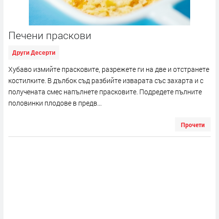
Печени праскови
Други Десерти
Хубаво измийте прасковите, разрежете ги на две и отстранете
костилките. В дълбок съд разбийте изварата със захарта и с
получената смес напълнете прасковите. Подредете пълните
половинки плодове в предв...
Прочети