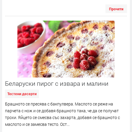
Прочети
Беларуски пирог с извара и малини
Тестени десерти
Брашното се пресява с бакпулвера. Маслото се реже на
парчета с нож и се добавя брашното така, че да се получат
трохи. Яйцето се смесва със захарта, добавя се брашното с
маслото и се замесва тесто. Ост...