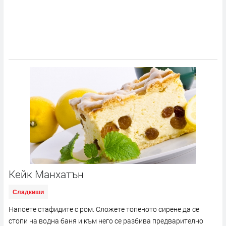
Кейк Манхатън
Сладкиши
Напоете стафидите с ром. Сложете топеното сирене да се
стопи на водна баня и към него се разбива предварително