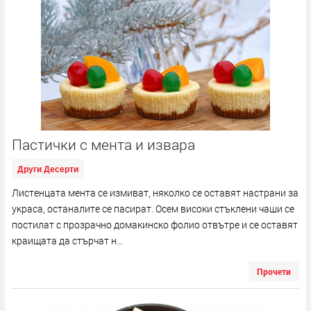
Пастички с мента и извара
Други Десерти
Листенцата мента се измиват, няколко се оставят настрани за
украса, останалите се пасират. Осем високи стъклени чаши се
постилат с прозрачно домакинско фолио отвътре и се оставят
краищата да стърчат н...
Прочети