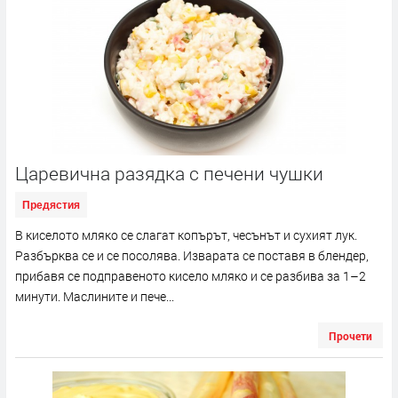
Царевична разядка с печени чушки
Предястия
В киселото мляко се слагат копърът, чесънът и сухият лук.
Разбърква се и се посолява. Изварата се поставя в блендер,
прибавя се подправеното кисело мляко и се разбива за 1–2
минути. Маслините и пече...
Прочети