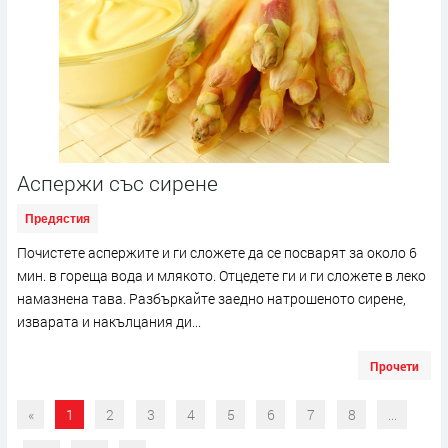
Аспержи със сирене
Предястия
Почистете аспержите и ги сложете да се посварят за около 6
мин. в гореща вода и млякото. Отцедете ги и ги сложете в леко
намазнена тава. Разбъркайте заедно натрошеното сирене,
изварата и накълцания ди...
Прочети
«
1
2
3
4
5
6
7
8
...