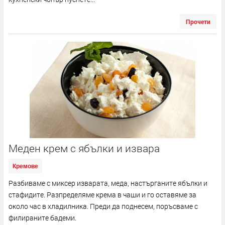
Прочети
Меден крем с ябълки и извара
Кремове
Разбиваме с миксер изварата, меда, настърганите ябълки и
стафидите. Разпределяме крема в чаши и го оставяме за
около час в хладилника. Преди да поднесем, поръсваме с
филираните бадеми.