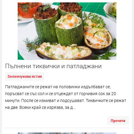
Пълнени тиквички и патладжани
Зеленчукови ястия
Патладжаните се режат на половинки издълбават се,
поръсват се със сол и се отцеждат от горчивия сок за 20
минути. После се измиват и подсушават. Тиквичките се режат
на две. Всеки край се изрязва, за д...
Прочети