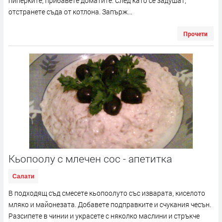
пиперките, прибавете доматите. След като се задушат,
отстранете съда от котлона. Запърж...
Прочети
Кьопоолу с млечен сос - апетитка
Салати
В подходящ съд смесете кьопоолуто със изварата, киселото
мляко и майонезата. Добавете подправките и счукания чесън.
Разсипете в чинии и украсете с няколко маслини и стръкче