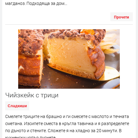
магданоз. Подходяща за дом...
Прочети
Чийзкейк с трици
Сладкиши
Смелете триците на брашно и ги смесете с маслото и течната
сметана. Изсипете сместа в кръгла тавичка и я разпределете
по дъното и стените. Сложете я на хладно за 20 минути. В
кухненски чопър пуснете...