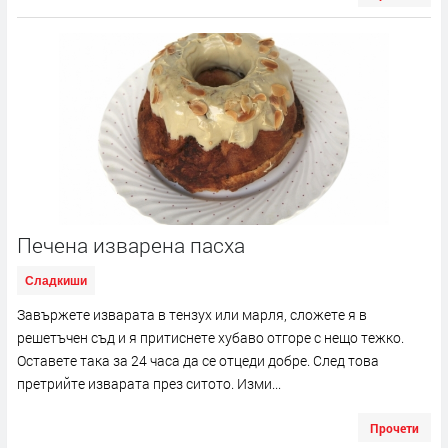
Печена изварена пасха
Сладкиши
Завържете изварата в тензух или марля, сложете я в
решетъчен съд и я притиснете хубаво отгоре с нещо тежко.
Оставете така за 24 часа да се отцеди добре. След това
претрийте изварата през ситото. Изми...
Прочети