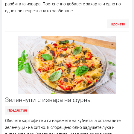
разбитата извара. Постепенно добавете захарта и едно по
едно при непрекъснато разбиване...
Прочети
Зеленчуци с извара на фурна
Предястия
Обелете картофите и ги нарежете на кубчета, а останалите
зеленчуци - на ситно. В сгорещено олио задушете лука и