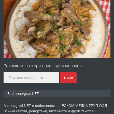
ПРЕДЛАГА
Професионална броячна машина -
със сертификат от ЕЦБ
преди 1 година
ПРЕДЛАГА
Професионална зеленчукорезачка
за заведения и дома
Свинско месо с ориз, праз лук и маслини
преди 1 година
Търси
ПРЕДЛАГА
Дава под наем Асеновград
За Asenovgrad.NET
преди 2 години
Asenovgrad.NET е собственост на ЕСКОМ МЕДИА ГРУП ООД.
Всички статии, репортажи, интервюта и други текстови,
ПРЕДЛАГА
Давам индивидуалани уроци по