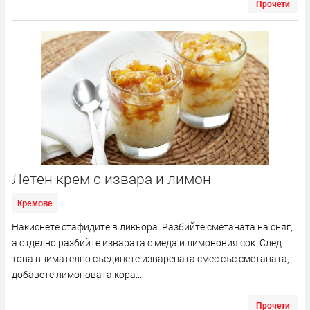
Прочети
Летен крем с извара и лимон
Кремове
Накиснете стафидите в ликьора. Разбийте сметаната на сняг,
а отделно разбийте изварата с меда и лимоновия сок. След
това внимателно съединете изварената смес със сметаната,
добавете лимоновата кора....
Прочети